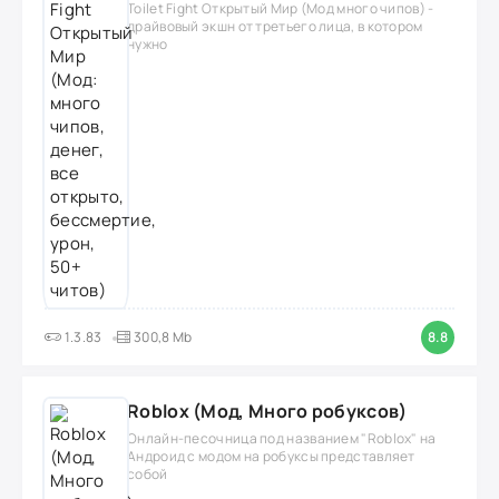
Toilet Fight Открытый Мир (Мод много чипов) -
драйвовый экшн от третьего лица, в котором
нужно
1.3.83
300,8 Mb
8.8
Roblox (Мод, Много робуксов)
Онлайн-песочница под названием "Roblox" на
Андроид с модом на робуксы представляет
собой