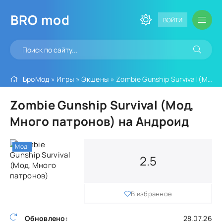
BRO
mod
ВОЙТИ
БроМод
»
Игры
»
Экшены
» Zombie Gunship Survival (Мод, Много патронов)
Zombie Gunship Survival (Мод,
Много патронов) на Андроид
Мод:
2.5
В избранное
Обновлено:
28.07.26