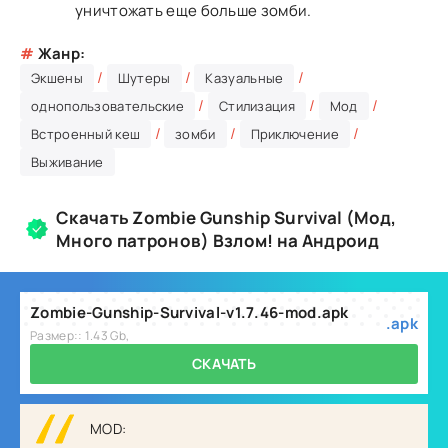
уничтожать еще больше зомби.
#
Жанр:
/
/
/
Экшены
Шутеры
Казуальные
/
/
/
однопользовательские
Стилизация
Мод
/
/
/
Встроенный кеш
зомби
Приключение
Выживание
Скачать Zombie Gunship Survival (Мод,
Много патронов) Взлом! на Андроид
Zombie-Gunship-Survival-v1.7.46-mod.apk
.apk
Размер:: 1.43 Gb,
СКАЧАТЬ
MOD: