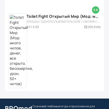
8.8
Toilet Fight Открытый Мир (Мод: много чипов, денег, все открыто, бессмертие, урон, 50+ читов)
АРКАДЫ / ОДНОПОЛЬЗОВАТЕЛЬСКИЕ / ОФЛАЙН / МОД / РОЛЕВЫЕ / ШУТЕРЫ / ОТКРЫТЫЙ МИР / ВСТРОЕННЫЙ КЕШ / 3D / ЭКШЕНЫ / ТУАЛЕТНЫЕ ВОЙНЫ / ДЛЯ ДЕТЕЙ
1.3.83
300,8 Mb
BROmod
Скачивай любимые игры
и приложения для