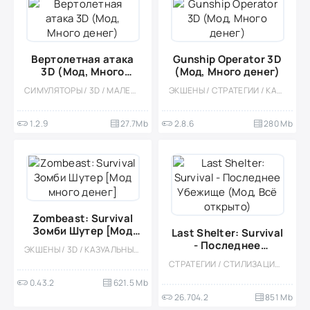
Вертолетная атака
Gunship Operator 3D
3D (Мод, Много
(Мод, Много денег)
денег)
СИМУЛЯТОРЫ / 3D / МАЛЕНЬКАЯ / ОДНОПОЛЬЗОВАТЕЛЬСКИЕ / ОФЛАЙН / КАЗУАЛЬНЫЕ / МОД
ЭКШЕНЫ / СТРАТЕГИИ / КАЗУАЛЬНЫЕ / ВИД СВЕРХУ / ИЗОМЕТРИЯ / ВОЙНА / ОДНОПОЛЬЗОВАТЕЛЬСКИЕ / ОФЛАЙН / МОД / ВСТРОЕННЫЙ КЕШ / АРКАДЫ / УПРАВЛЕНИЕ
1.2.9
27.7Mb
2.8.6
280 Mb
Zombeast: Survival
Зомби Шутер [Мод
Last Shelter: Survival
много денег]
- Последнее
ЭКШЕНЫ / 3D / КАЗУАЛЬНЫЕ / ШУТЕРЫ / ОДНОПОЛЬЗОВАТЕЛЬСКИЕ / СТИЛИЗАЦИЯ / ОФЛАЙН / ЗОМБИ / АПОКАЛИПСИС / ВЫЖИВАНИЕ / БОЛЬШАЯ / МОД
Убежище (Мод, Всё
СТРАТЕГИИ / СТИЛИЗАЦИЯ / ОДНОПОЛЬЗОВАТЕЛЬСКИЕ / ЗОМБИ / 3D / МОД / ПРИВАТКИ / ВЫЖИВАНИЕ
открыто)
0.43.2
621.5 Mb
26.704.2
851 Mb