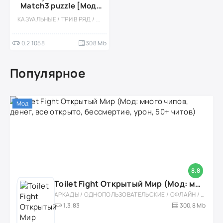
Match3 puzzle [Мод,
без рекламы]
КАЗУАЛЬНЫЕ / ТРИ В РЯД / ГОЛОВОЛОМКИ / СТИЛИЗАЦИЯ / ОДНОПОЛЬЗОВАТЕЛЬСКИЕ / МОД / ВСТРОЕННЫЙ КЕШ
0.2.1058
308 Mb
Популярное
Мод
8.8
Toilet Fight Открытый Мир (Мод: много чипов, денег, все открыто, бессмертие, урон, 50+ читов)
АРКАДЫ / ОДНОПОЛЬЗОВАТЕЛЬСКИЕ / ОФЛАЙН / МОД / РОЛЕВЫЕ / ШУТЕРЫ / ОТКРЫТЫЙ МИР / ВСТРОЕННЫЙ КЕШ / 3D / ЭКШЕНЫ / ТУАЛЕТНЫЕ ВОЙНЫ / ДЛЯ ДЕТЕЙ
1.3.83
300,8 Mb