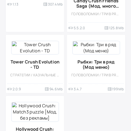
Candy Crush Friends
1.13
307.4 Mb
Saga (Мод, много
жизней/ходов)
ГОЛОВОЛОМКИ / ТРИ В РЯД / КАЗУАЛЬНЫЕ / ОДНОПОЛЬЗОВАТЕЛЬСКИЕ / СТИЛИЗАЦИЯ / ОФЛАЙН / МОД
5.5.2.0
125.8 Mb
Tower Crush Evolution
Рыбки: Три в ряд
- TD
(Мод меню)
СТРАТЕГИИ / КАЗУАЛЬНЫЕ / МНОГОПОЛЬЗОВАТЕЛЬСКАЯ / СОРЕВНОВАТЕЛЬНАЯ / ОДНОПОЛЬЗОВАТЕЛЬСКИЕ / СТИЛИЗАЦИЯ / ОФЛАЙН / ФЭНТЕЗИ / ВИД СБОКУ / МАЛЕНЬКАЯ / ИНДИ / МОД
ГОЛОВОЛОМКИ / ТРИ В РЯД / КАЗУАЛЬНЫЕ / ОДНОПОЛЬЗОВАТЕЛЬСКИЕ / СТИЛИЗАЦИЯ / ПО МУЛЬТФИЛЬМАМ / ОФЛАЙН / МОД / ВСТРОЕННЫЙ КЕШ
2.0.9
94.6 Mb
3.4.7
199 Mb
Hollywood Crush: