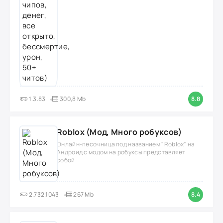
1.3.83
300,8 Mb
8.8
Roblox (Мод, Много робуксов)
Онлайн-песочница под названием "Roblox" на
Андроид с модом на робуксы представляет
собой
2.732.1043
267 Mb
8.4