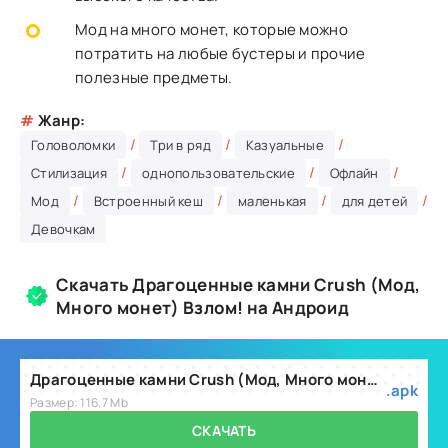
Мод на много монет, которые можно
потратить на любые бустеры и прочие
полезные предметы.
#
Жанр:
/
/
/
Головоломки
Три в ряд
Казуальные
/
/
/
Стилизация
однопользовательские
Офлайн
/
/
/
/
Мод
Встроенный кеш
маленькая
для детей
Девочкам
Скачать Драгоценные камни Crush (Мод,
Много монет) Взлом! на Андроид
Драгоценные камни Crush (Мод, Много монет) v6.4.4
.apk
Размер: 116.7 Mb
СКАЧАТЬ