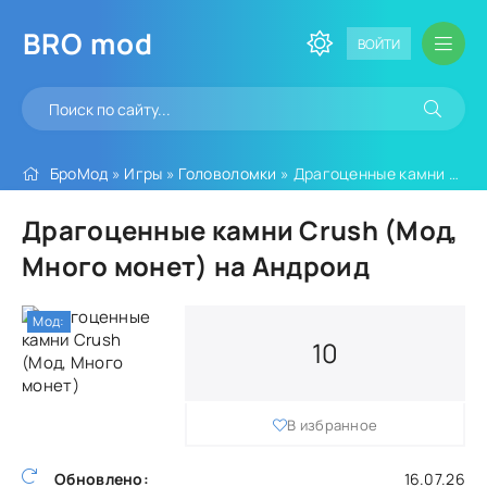
BRO
mod
ВОЙТИ
БроМод
»
Игры
»
Головоломки
» Драгоценные камни Crush (Мод, Много монет)
Драгоценные камни Crush (Мод,
Много монет) на Андроид
Мод:
10
В избранное
Обновлено:
16.07.26