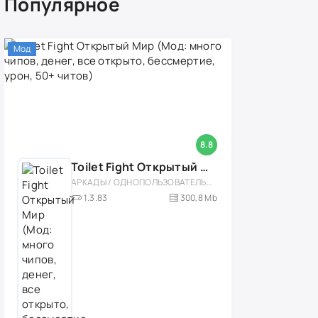
Популярное
Мод
8.8
Toilet Fight Открытый Мир (Мод: много чипов, денег, все открыто, бессмертие, урон, 50+ читов)
АРКАДЫ / ОДНОПОЛЬЗОВАТЕЛЬСКИЕ / ОФЛАЙН / МОД / РОЛЕВЫЕ / ШУТЕРЫ / ОТКРЫТЫЙ МИР / ВСТРОЕННЫЙ КЕШ / 3D / ЭКШЕНЫ / ТУАЛЕТНЫЕ ВОЙНЫ / ДЛЯ ДЕТЕЙ
1.3.83
300,8 Mb