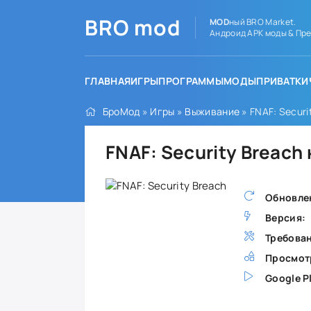
BRO
mod
MOD
ный BRO Market.
Андроид APK моды & Пре
ГЛАВНАЯ
ИГРЫ
ПРОГРАММЫ
МОДЫ
ПРИВАТКИ
БроМод
»
Игры
»
Выживание
» FNAF: Securi
FNAF: Security Breach
Обновле
Версия:
Требова
Просмот
Google P