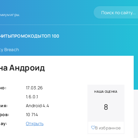
миум игры.
ЧИТЫ
ПРОМОКОДЫ
ТОП 100
ty Breach
 на Андроид
но:
17.03.26
НАША ОЦЕНКА
1.6.0.1
8
ния:
Android 4.4
ров:
10 714
lay:
Открыть
В избранное