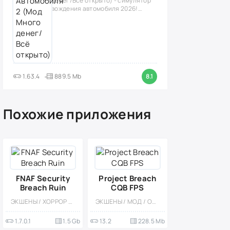
денег/Всё открыто) - симулятор
вождения автомобиля 2026!
(версия
1.63.4
889.5 Mb
8.1
Похожие приложения
FNAF Security
Project Breach
Breach Ruin
CQB FPS
ЭКШЕНЫ / ХОРРОР / ХОРРОР НА ВЫЖИВАНИЕ / 3D / ПРИКЛЮЧЕНИЕ / ОДНОПОЛЬЗОВАТЕЛЬСКИЕ / ВСТРОЕННЫЙ КЕШ / СЮЖЕТНЫЕ ИГРЫ
ЭКШЕНЫ / МОД / ОДНОПОЛЬЗОВАТЕЛЬСКИЕ / МНОГОПОЛЬЗОВАТЕЛЬСКАЯ / ШУТЕРЫ / ТАКТИЧЕСКИЕ
1.7.0.1
1.5 Gb
13.2
228.5 Mb