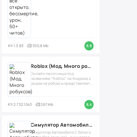
1.3.83
300,8 Mb
8.8
Roblox (Мод, Много робуксов)
Онлайн-песочница под
названием "Roblox" на Андроид с
модом на робуксы представляет
собой
2.732.1043
267 Mb
8.4
Симулятор Автомобиля 2 (Мод Много денег/Всё открыто)
Симулятор Автомобиля 2 (Много