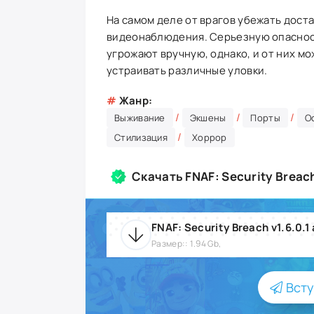
На самом деле от врагов убежать дост
видеонаблюдения. Серьезную опаснос
угрожают вручную, однако, и от них м
устраивать различные уловки.
#
Жанр:
/
/
/
Выживание
Экшены
Порты
О
/
Стилизация
Хоррор
Скачать FNAF: Security Breac
FNAF: Security Breach v1.6.0.1
Размер:: 1.94 Gb,
Всту