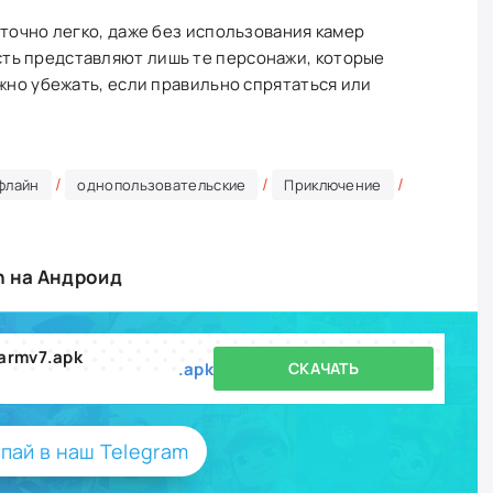
аточно легко, даже без использования камер
ть представляют лишь те персонажи, которые
ожно убежать, если правильно спрятаться или
/
/
/
флайн
однопользовательские
Приключение
h на Андроид
 armv7.apk
.apk
СКАЧАТЬ
пай в наш Telegram