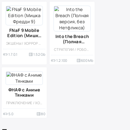
FNaF 9 Mobile
Edition (Мишка
Into the Breach
Фредди 9)
(Полная
ЭКШЕНЫ / ХОРРОР / ПОРТЫ / ОФЛАЙН / ОДНОПОЛЬЗОВАТЕЛЬСКИЕ / ПРИКЛЮЧЕНИЕ / СТИЛИЗАЦИЯ / БОЛЬШАЯ / 3D / ВСТРОЕННЫЙ КЕШ
версия, без
СТРАТЕГИИ / РОБОТЫ / ПОШАГОВЫЕ / ПИКСЕЛЬНАЯ / КАЗУАЛЬНЫЕ / СТИЛИЗАЦИЯ / ВИД СВЕРХУ / НАУЧНАЯ ФАНТАСТИКА / МОД
Нетфликса)
1.7.0.1
1.52 Gb
1.2.100
600 Mb
ФНАФ с Аниме
Тянками
ПРИКЛЮЧЕНИЕ / ХОРРОР / ВЫЖИВАНИЕ / АНИМЕ / МОД / СТИЛИЗАЦИЯ / ОДНОПОЛЬЗОВАТЕЛЬСКИЕ / ОФЛАЙН / ВСТРОЕННЫЙ КЕШ / ЭРОТИКА
5.0
80