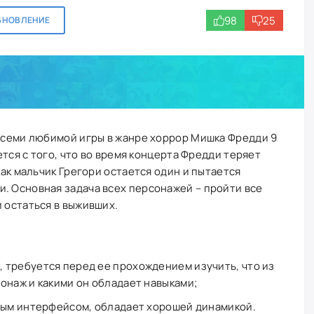
98
25
БНОВЛЕНИЕ
 всеми любимой игры в жанре хоррор Мишка Фредди 9
ается с того, что во время концерта Фредди теряет
 как мальчик Грегори остается один и пытается
. Основная задача всех персонажей – пройти все
и остаться в выживших.
 требуется перед ее прохождением изучить, что из
онаж и какими он обладает навыками;
ным интерфейсом, обладает хорошей динамикой.