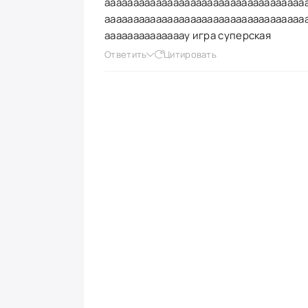
ааааааааааааааааааааааааааааааааааа
ааааааааааааааааааааааааааааааааааа
аааааааааааааау игра суперская
Ответить
Цитировать