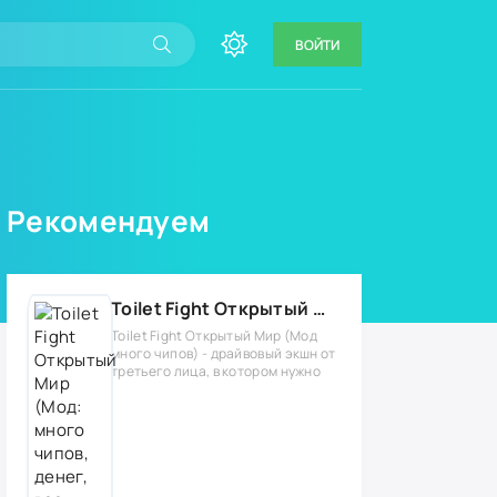
ВОЙТИ
Рекомендуем
Toilet Fight Открытый Мир (Мод: много чипов, денег, все открыто, бессмертие, урон, 50+ читов)
Toilet Fight Открытый Мир (Мод
много чипов) - драйвовый экшн от
третьего лица, в котором нужно