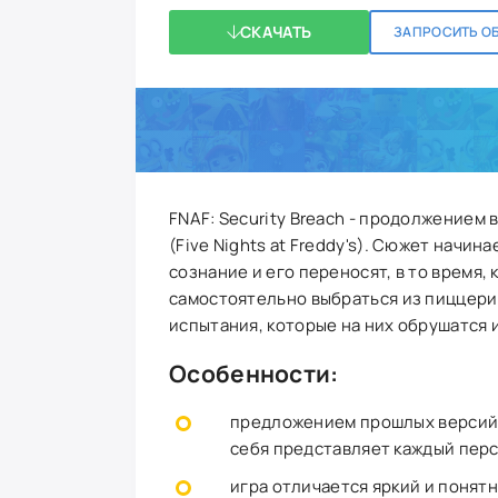
СКАЧАТЬ
ЗАПРОСИТЬ О
FNAF: Security Breach - продолжением
(Five Nights at Freddy's). Сюжет начин
сознание и его переносят, в то время,
самостоятельно выбраться из пиццерии
испытания, которые на них обрушатся 
Особенности:
предложением прошлых версий,
себя представляет каждый перс
игра отличается яркий и понят