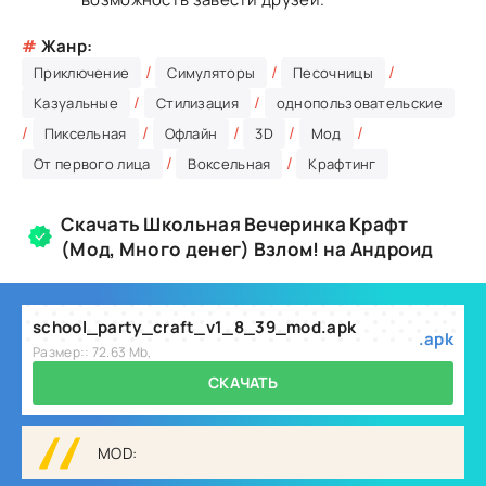
#
Жанр:
/
/
/
Приключение
Симуляторы
Песочницы
/
/
Казуальные
Стилизация
однопользовательские
/
/
/
/
/
Пиксельная
Офлайн
3D
Мод
/
/
От первого лица
Воксельная
Крафтинг
Скачать Школьная Вечеринка Крафт
(Мод, Много денег) Взлом! на Андроид
school_party_craft_v1_8_39_mod.apk
.apk
Размер:: 72.63 Mb,
СКАЧАТЬ
MOD: