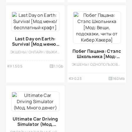
Last Day on Earth:
Survival [Мод меню/
бесплатный крафт]
Побег Пацана: Стэлс
ЭКШЕНЫ / ОНЛАЙН / ВЫЖИВАНИЕ / МОД / КРАФТИНГ / КАЗУАЛЬНЫЕ / СТИЛИЗАЦИЯ / ОДНОПОЛЬЗОВАТЕЛЬСКИЕ / ОФЛАЙН / ВСТРОЕННЫЙ КЕШ / БЕЗ КЕША / ХОРРОР НА ВЫЖИВАНИЕ / ЗОМБИ / АПОКАЛИПСИС / БОЛЬШАЯ
Школьника [Мод:
Вещи, подсказки,
ЭКШЕНЫ / ОДНОПОЛЬЗОВАТЕЛЬСКИЕ / ОТ ПЕРВОГО ЛИЦА / ХОРРОР / ХОРРОР НА ВЫЖИВАНИЕ / 3D / МОД / ВСТРОЕННЫЙ КЕШ
1.50.5
1.1 Gb
читы от Кибер
Хакера]
0.23
160 Mb
Ultimate Car Driving
Simulator (Мод,
Много денег)