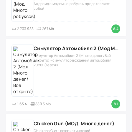
Андроид с модом на робуксы представляет
собой
2.733.988
267 Mb
8.4
Симулятор Автомобиля 2 (Мод Много денег/Всё открыто)
Симулятор Автомобиля 2 (Много денег/Всё
открыто) - симулятор вождения автомобиля
2026! (версия
1.63.4
889.5 Mb
8.1
Chicken Gun (МОД, Много денег)
Chickens Gun - юмористический