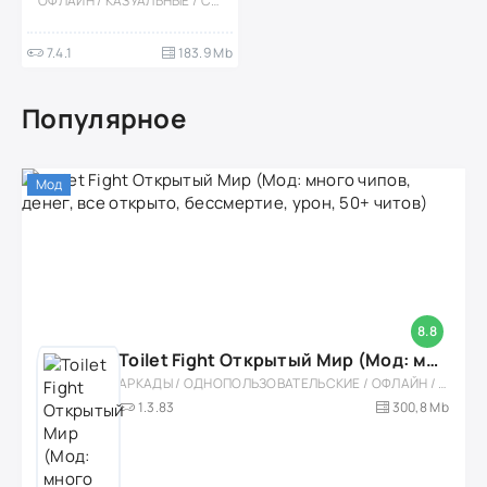
ОФЛАЙН / КАЗУАЛЬНЫЕ / СИМУЛЯТОРЫ / СТИЛИЗАЦИЯ / ОДНОПОЛЬЗОВАТЕЛЬСКИЕ / УПРАВЛЕНИЕ / ГОНКИ / АРКАДЫ / ОТКРЫТЫЙ МИР / ВСТРОЕННЫЙ КЕШ / МОД / 3D
7.4.1
183.9 Mb
Популярное
Мод
8.8
Toilet Fight Открытый Мир (Мод: много чипов, денег, все открыто, бессмертие, урон, 50+ читов)
АРКАДЫ / ОДНОПОЛЬЗОВАТЕЛЬСКИЕ / ОФЛАЙН / МОД / РОЛЕВЫЕ / ШУТЕРЫ / ОТКРЫТЫЙ МИР / ВСТРОЕННЫЙ КЕШ / 3D / ЭКШЕНЫ / ТУАЛЕТНЫЕ ВОЙНЫ / ДЛЯ ДЕТЕЙ
1.3.83
300,8 Mb