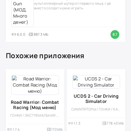
мультиплеерный шутер от первого лица, где
вместо солдат нужно играть
6.0.0
887.3 Mb
8.7
Похожие приложения
UCDS 2 - Car Driving
Simulator
Road Warrior: Combat
Racing (Мод меню)
СИМУЛЯТОРЫ / ГОНКИ / КАЗУАЛЬНЫЕ / ОТКРЫТЫЙ МИР / СОРЕВНОВАТЕЛЬНАЯ / МНОГОПОЛЬЗОВАТЕЛЬСКАЯ / ОДНОПОЛЬЗОВАТЕЛЬСКИЕ / БОЛЬШАЯ
ГОНКИ / ЭКСТРЕМАЛЬНАЯ ЕЗДА / КАЗУАЛЬНЫЕ / МНОГОПОЛЬЗОВАТЕЛЬСКАЯ / СОРЕВНОВАТЕЛЬНАЯ / ОДНОПОЛЬЗОВАТЕЛЬСКИЕ / СТИЛИЗАЦИЯ / МОД / ВСТРОЕННЫЙ КЕШ / ВИД СБОКУ
1.1.3
778.43 Mb
1.7.4
170 Mb