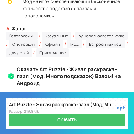
Мод на игру обеспечивающий бесконечное
количество подсказок к пазлам и
головоломкам.
#
Жанр:
/
/
Головоломки
Казуальные
однопользовательские
/
/
/
/
/
Стилизация
Офлайн
Мод
Встроенный кеш
/
для детей
Приключение
Скачать Art Puzzle - Живая раскраска-
пазл (Мод, Много подсказок) Взлом! на
Андроид
Art Puzzle - Живая раскраска-пазл (Мод, Много подсказок) v5.1.0
.apk
Размер: 219.8 Mb
СКАЧАТЬ