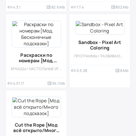
4.3.1
82.6 Mb
7.7.4
802 Mb
Sandbox - Pixel Art
Coloring
Раскраски по
ПРОГРАММЫ / РАЗВИВАЮЩИЕ / РАЗВЛЕЧЕНИЯ / ДЛЯ ДЕТЕЙ / ДЛЯ ВСЕЙ СЕМЬИ
номерам [Мод,
Бесконечные
АРКАДЫ / НАСТОЛЬНЫЕ ИГРЫ / КАЗУАЛЬНЫЕ / ОДНОПОЛЬЗОВАТЕЛЬСКИЕ / СТИЛИЗАЦИЯ / ОФЛАЙН / МАЛЕНЬКАЯ / МОД
0.3.28
8 Mb
подсказки]
4.31.17
94.1 Mb
Cut the Rope [Мод
всё открыто/Много
подсказок]