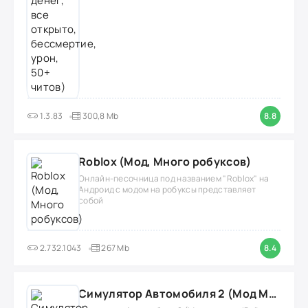
1.3.83
300,8 Mb
8.8
Roblox (Мод, Много робуксов)
Онлайн-песочница под названием "Roblox" на
Андроид с модом на робуксы представляет
собой
2.732.1043
267 Mb
8.4
Симулятор Автомобиля 2 (Мод Много денег/Всё открыто)