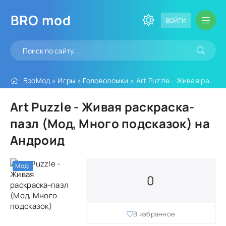
BRO
mod
ВОЙТИ
БроМод
»
Игры
»
Головоломки
» Art Puzzle - Живая раскраска-пазл (Мод, Много подсказок)
Art Puzzle - Живая раскраска-
пазл (Мод, Много подсказок) на
Андроид
Мод:
0
В избранное