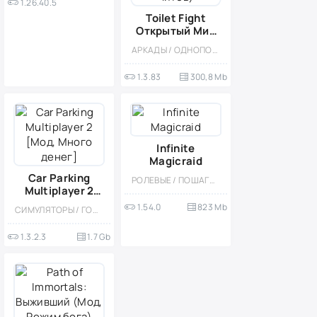
1.26.40.5
Toilet Fight
Открытый Мир
(Мод: много
АРКАДЫ / ОДНОПОЛЬЗОВАТЕЛЬСКИЕ / ОФЛАЙН / МОД / РОЛЕВЫЕ / ШУТЕРЫ / ОТКРЫТЫЙ МИР / ВСТРОЕННЫЙ КЕШ / 3D / ЭКШЕНЫ / ТУАЛЕТНЫЕ ВОЙНЫ / ДЛЯ ДЕТЕЙ
чипов, денег,
все открыто,
1.3.83
300,8 Mb
бессмертие,
урон, 50+
читов)
Infinite
Magicraid
Car Parking
РОЛЕВЫЕ / ПОШАГОВЫЕ / КАЗУАЛЬНЫЕ / МНОГОПОЛЬЗОВАТЕЛЬСКАЯ / СОРЕВНОВАТЕЛЬНАЯ / ОДНОПОЛЬЗОВАТЕЛЬСКИЕ / СТИЛИЗАЦИЯ / ФЭНТЕЗИ / МАГИЯ / ПРИКЛЮЧЕНИЕ / БОЛЬШАЯ
Multiplayer 2
[Мод, Много
1.54.0
823 Mb
СИМУЛЯТОРЫ / ГОНКИ / ОТКРЫТЫЙ МИР / КАЗУАЛЬНЫЕ / СТИЛИЗАЦИЯ / 3D / ВСТРОЕННЫЙ КЕШ / БОЛЬШАЯ / МОД / ФИЗИКА
денег]
1.3.2.3
1.7 Gb