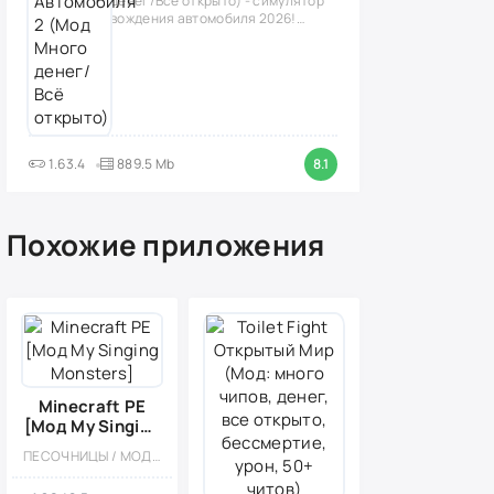
денег/Всё открыто) - симулятор
вождения автомобиля 2026!
(версия
1.63.4
889.5 Mb
8.1
Похожие приложения
Minecraft PE
[Мод My Singing
Monsters]
ПЕСОЧНИЦЫ / МОД / ЭКШЕНЫ