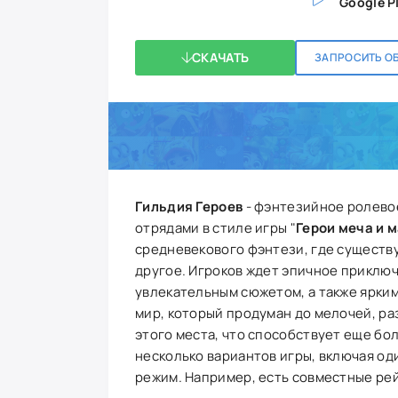
Google P
СКАЧАТЬ
ЗАПРОСИТЬ О
Гильдия Героев
- фэнтезийное ролево
отрядами в стиле игры "
Герои меча и м
средневекового фэнтези, где существ
другое. Игроков ждет эпичное приклю
увлекательным сюжетом, а также ярким
мир, который продуман до мелочей, р
этого места, что способствует еще бо
несколько вариантов игры, включая о
режим. Например, есть совместные рей