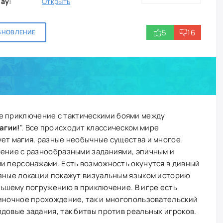
lay:
Открыть
5
16
БНОВЛЕНИЕ
е приключение с тактическими боями между
агии!
". Все происходит классическом мире
ует магия, разные необычные существа и многое
чение с разнообразными заданиями, эпичным и
и персонажами. Есть возможность окунутся в дивный
азные локации покажут визуальным языком историю
льшему погружению в приключение. В игре есть
диночное прохождение, так и многопользовательский
довые задания, так битвы против реальных игроков.