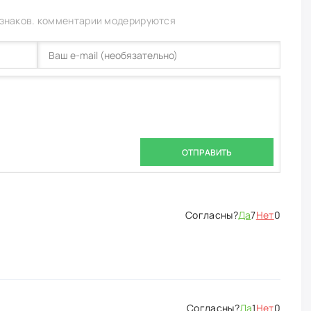
 знаков. комментарии модерируются
ОТПРАВИТЬ
Да
7
Нет
0
Да
1
Нет
0