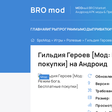
BRO
mod
MOD
ный BRO Market.
Андроид APK моды & Пре
ГЛАВНАЯ
ИГРЫ
ПРОГРАММЫ
МОДЫ
ПРИВАТКИ
БроМод
»
Игры
»
Ролевые
» Гильдия Героев
Гильдия Героев [Мод:
покупки] на Андроид
Обновле
Мод:
Версия:
Требова
Размер:
Просмот