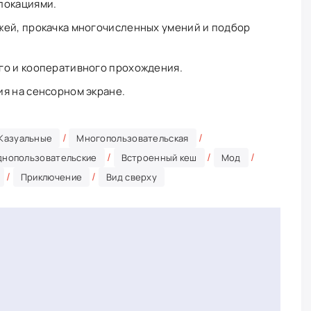
локациями.
жей, прокачка многочисленных умений и подбор
го и кооперативного прохождения.
я на сенсорном экране.
/
/
Казуальные
Многопользовательская
/
/
/
днопользовательские
Встроенный кеш
Мод
/
/
Приключение
Вид сверху