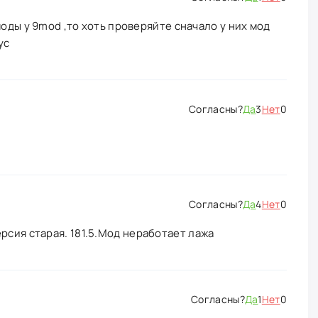
оды у 9mod ,то хоть проверяйте сначало у них мод
ус
Да
3
Нет
0
Да
4
Нет
0
рсия старая. 181.5.Мод неработает лажа
Да
1
Нет
0