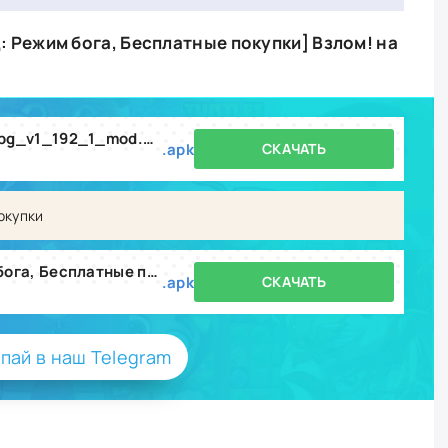
: Режим бога, Бесплатные покупки] Взлом! на
guild_of_heroes_adventure_rpg_v1_192_1_mod.apk
.apk
СКАЧАТЬ
окупки
Гильдия Героев [Мод: Режим бога, Бесплатные покупки] v1.192.1
.apk
СКАЧАТЬ
пай в наш Telegram