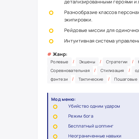
детализированными героями и 
Разнообразие классов персона
экипировки.
Рейдовые миссии для одиночно
Интуитивная система управлени
#
Жанр:
/
/
/
Ролевые
Экшены
Стратегии
/
/
Соревновательная
Стилизация
о
/
/
фэнтези
Тактические
Пошаговые
Мод меню:
Убийство одним ударом
Режим бога
Бесплатный шоппинг
Неограниченные навыки