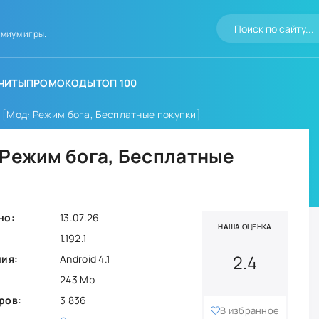
миум игры.
ЧИТЫ
ПРОМОКОДЫ
ТОП 100
 [Мод: Режим бога, Бесплатные покупки]
 Режим бога, Бесплатные
но:
13.07.26
НАША ОЦЕНКА
1.192.1
2.4
ния:
Android 4.1
243 Mb
ров:
3 836
В избранное