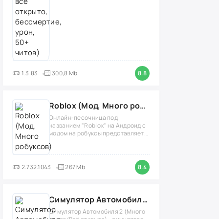
1.3.83
300,8 Mb
8.8
Roblox (Мод, Много робуксов)
Онлайн-песочница под
названием "Roblox" на Андроид с
модом на робуксы представляет
собой
2.732.1043
267 Mb
8.4
Симулятор Автомобиля 2 (Мод Много денег/Всё открыто)
Симулятор Автомобиля 2 (Много