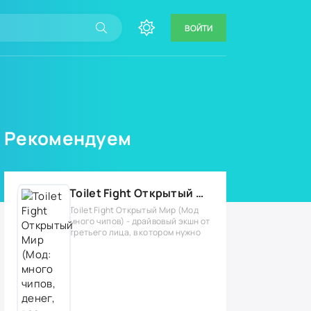
ВОЙТИ
Рекомендуем
Toilet Fight Открытый Мир (Мод: много чипов, денег, все открыто, бессмертие, урон, 50+ читов)
Toilet Fight Открытый Мир (Мод
много чипов) - драйвовый экшн от
третьего лица, в котором нужно