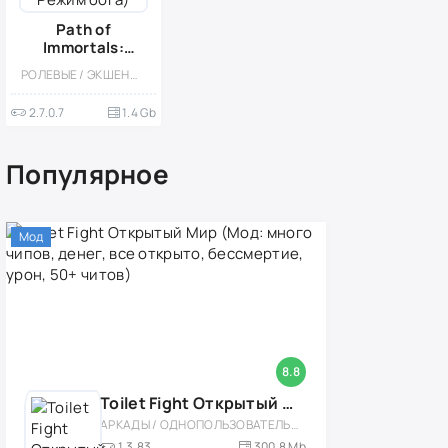
Path of
Immortals:
Выживший
РОЛЕВЫЕ / ЭКШЕНЫ / МОД / ВСТРОЕННЫЙ КЕШ / МОНСТРЫ / МАГИЯ / ФЭНТЕЗИ / МНОГОПОЛЬЗОВАТЕЛЬСКАЯ / СОРЕВНОВАТЕЛЬНАЯ / ОДНОПОЛЬЗОВАТЕЛЬСКИЕ / СТИЛИЗАЦИЯ / ВЫЖИВАНИЕ / БОССЫ
(Мод, Режим
бога)
2.7.0.7
1.4 Gb
Популярное
Мод
8.8
Toilet Fight Открытый Мир (Мод: много чипов, денег, все открыто, бессмертие, урон, 50+ читов)
АРКАДЫ / ОДНОПОЛЬЗОВАТЕЛЬСКИЕ / ОФЛАЙН / МОД / РОЛЕВЫЕ / ШУТЕРЫ / ОТКРЫТЫЙ МИР / ВСТРОЕННЫЙ КЕШ / 3D / ЭКШЕНЫ / ТУАЛЕТНЫЕ ВОЙНЫ / ДЛЯ ДЕТЕЙ
1.3.83
300,8 Mb