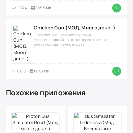
1.63.4
889.5 Mb
8.1
Chicken Gun (МОД, Много денег)
Chickens Gun - юмористический
мультиплеерный шутер от первого лица, где
вместо солдат нужно играть
6.0.0
887.3 Mb
8.7
Похожие приложения