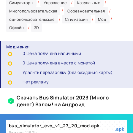
/
/
/
Симуляторы
Управление
Казуальные
/
/
Многопользовательская
Соревновательная
/
/
/
однопользовательские
Стилизация
Мод
/
Офлайн
3D
Мод меню:
0 Цена получена наличными
0 Цена получена вместе с монетой
Удалить перезарядку (без ожидания карты)
Нет рекламу
Скачать Bus Simulator 2023 (Много
денег) Взлом! на Андроид
bus_simulator_evo_v1_27_20_mod.apk
.apk
Размер:: 1.19 Gb,