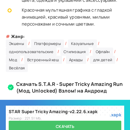
цвета, одежды и украшений с аксессуарами.
Красочная мультяшная графика с гладкой
анимацией, красивый уровнями, милыми
персонажами и сочными цветами.
#
Жанр:
/
/
/
Экшены
Платформеры
Казуальные
/
/
/
однопользовательские
Стилизация
Офлайн
/
/
/
/
Мод
Встроенный кеш
Аркады
для детей
Весёлая
Скачать S.T.A.R - Super Tricky Amazing Run
(Мод, Unlocked) Взлом! на Андроид
STAR Super Tricky Amazing-v2.22.6.xapk
.xapk
Размер:: 221.51 Mb,
СКАЧАТЬ