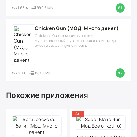
1.63.4
889.5 Mb
8.1
Chicken Gun (МОД, Много денег)
Chickens Gun - юмористический
мультиплеерный шутер от первого лица, где
вместо солдат нужно играть
6.0.0
887.3 Mb
8.7
Похожие приложения
Хит