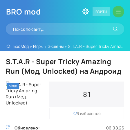
BRO
mod
ВОЙТИ
БроМод
»
Игры
»
Экшены
» S.T.A.R - Super Tricky Amazing Run (Мод, Unlocked)
S.T.A.R - Super Tricky Amazing
Run (Мод, Unlocked) на Андроид
Мод:
8.1
В избранное
Обновлено:
06.08.26