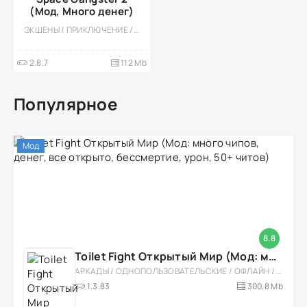
(Мод, Много денег)
ЭКШЕНЫ / ПРИКЛЮЧЕНИЕ / КАЗУАЛЬНЫЕ / ОДНОПОЛЬЗОВАТЕЛЬСКИЕ / СТИЛИЗАЦИЯ / ОФЛАЙН / 3D / МОД / ОТКРЫТЫЙ МИР / НАУЧНАЯ ФАНТАСТИКА / БУДУЮЩИЕ
2.8.7
112 Mb
Популярное
Мод
8.8
Toilet Fight Открытый Мир (Мод: много чипов, денег, все открыто, бессмертие, урон, 50+ читов)
АРКАДЫ / ОДНОПОЛЬЗОВАТЕЛЬСКИЕ / ОФЛАЙН / МОД / РОЛЕВЫЕ / ШУТЕРЫ / ОТКРЫТЫЙ МИР / ВСТРОЕННЫЙ КЕШ / 3D / ЭКШЕНЫ / ТУАЛЕТНЫЕ ВОЙНЫ / ДЛЯ ДЕТЕЙ
1.3.83
300,8 Mb