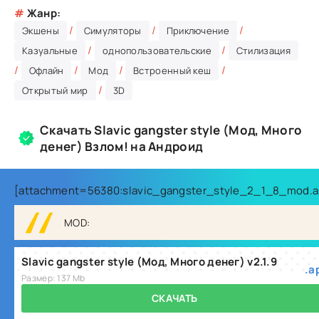
#
Жанр:
/
/
/
Экшены
Симуляторы
Приключение
/
/
Казуальные
однопользовательские
Стилизация
/
/
/
/
Офлайн
Мод
Встроенный кеш
/
Открытый мир
3D
Скачать Slavic gangster style (Мод, Много
денег) Взлом! на Андроид
[attachment=56380:slavic_gangster_style_2_1_8_mod.a
MOD:
Slavic gangster style (Мод, Много денег) v2.1.9
.a
Размер: 137 Mb
СКАЧАТЬ