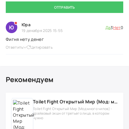
ОТПРАВИТЬ
Юра
Ю
Да
3
Нет
0
19 декабря 2025 15:55
Фигня нету денег
Ответить
Цитировать
Рекомендуем
Toilet Fight Открытый Мир (Мод: много чипов, денег, все открыто, бессмертие, урон, 50+ читов)
Toilet Fight Открытый Мир (Мод много чипов) -
драйвовый экшн от третьего лица, в котором
нужно