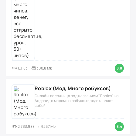
1.3.83
300,8 Mb
8.8
Roblox (Мод, Много робуксов)
Онлайн-песочница под названием "Roblox" на
Андроид с модом на робуксы представляет
собой
2.733.988
267 Mb
8.4