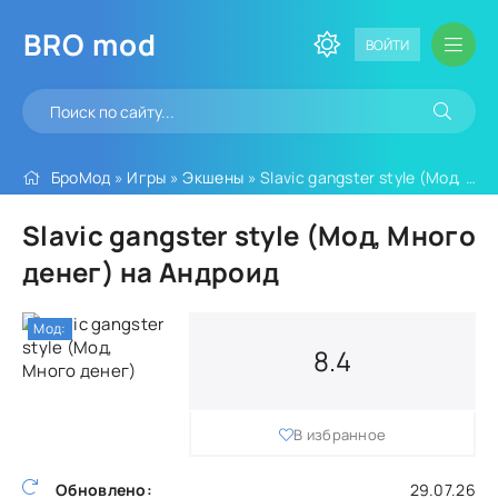
BRO
mod
ВОЙТИ
БроМод
»
Игры
»
Экшены
» Slavic gangster style (Мод, Много денег)
Slavic gangster style (Мод, Много
денег) на Андроид
Мод:
8.4
В избранное
Обновлено:
29.07.26