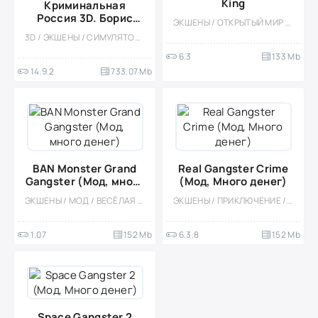
King
Криминальная
Россия 3D. Борис
ЭКШЕНЫ / ОТКРЫТЫЙ МИР / СИМУЛЯТОРЫ / ОДНОПОЛЬЗОВАТЕЛЬСКИЕ / СТИЛИЗАЦИЯ / 3D
(Мод, много денег)
3D / ЭКШЕНЫ / СИМУЛЯТОРЫ / ОТКРЫТЫЙ МИР / БОЛЬШАЯ / ВСТРОЕННЫЙ КЕШ / ОТ ПЕРВОГО ЛИЦА / 18 / ПРИКЛЮЧЕНИЕ / КАЗУАЛЬНЫЕ / ОДНОПОЛЬЗОВАТЕЛЬСКИЕ / СТИЛИЗАЦИЯ / МОД / ОФЛАЙН
6.3
133 Mb
14.9.2
733.07 Mb
BAN Monster Grand
Real Gangster Crime
Gangster (Мод, много
(Мод, Много денег)
денег)
ЭКШЕНЫ / МОД / ВЕСЁЛАЯ / ОДНОПОЛЬЗОВАТЕЛЬСКИЕ / ОФЛАЙН / 3D / ОТКРЫТЫЙ МИР / МОНСТРЫ
ЭКШЕНЫ / ПРИКЛЮЧЕНИЕ / КАЗУАЛЬНЫЕ / ОДНОПОЛЬЗОВАТЕЛЬСКИЕ / СТИЛИЗАЦИЯ / ОФЛАЙН / 3D / ОТКРЫТЫЙ МИР / СИМУЛЯТОРЫ / РОЛЕВЫЕ / МОД
1.07
152 Mb
6.3.8
152 Mb
Space Gangster 2