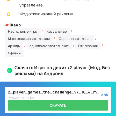
управление.
Мод отключающий рекламу
#
Жанр:
/
/
Настольные игры
Казуальные
/
/
Многопользовательская
Соревновательная
/
/
/
Аркады
однопользовательские
Стилизация
Офлайн
Скачать Игры на двоих : 2 player (Мод, Без
рекламы) на Андроид
2_player_games_the_challenge_v7_18_4_mod.apk
.apk
Размер:: 107.2 Mb,
СКАЧАТЬ