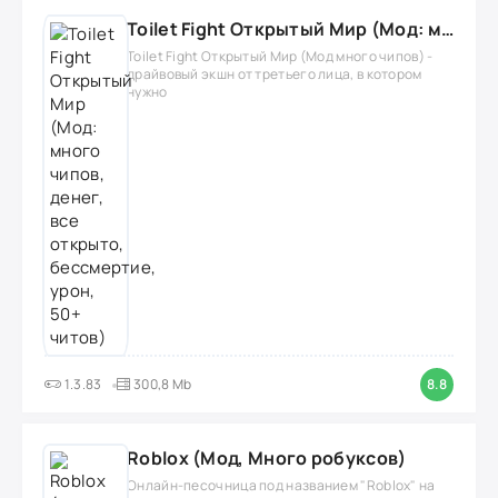
Toilet Fight Открытый Мир (Мод: много чипов, денег, все открыто, бессмертие, урон, 50+ читов)
Toilet Fight Открытый Мир (Мод много чипов) -
драйвовый экшн от третьего лица, в котором
нужно
1.3.83
300,8 Mb
8.8
Roblox (Мод, Много робуксов)
Онлайн-песочница под названием "Roblox" на