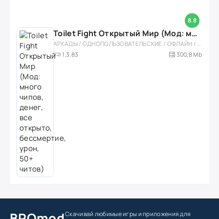
8.8
Toilet Fight Открытый Мир (Мод: много чипов, денег, все открыто, бессмертие, урон, 50+ читов)
АРКАДЫ / ОДНОПОЛЬЗОВАТЕЛЬСКИЕ / ОФЛАЙН / МОД / РОЛЕВЫЕ / ШУТЕРЫ / ОТКРЫТЫЙ МИР / ВСТРОЕННЫЙ КЕШ / 3D / ЭКШЕНЫ / ТУАЛЕТНЫЕ ВОЙНЫ / ДЛЯ ДЕТЕЙ
1.3.83
300,8 Mb
BROmod
Скачивай любимые игры
и приложения для