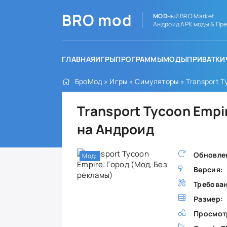
BRO
mod
MOD
ный BRO Market.
Андроид APK моды & Пре
ГЛАВНАЯ
ИГРЫ
ПРОГРАММЫ
МОДЫ
ПРИВАТКИ
БроМод
»
Игры
»
Симуляторы
» Transport T
Transport Tycoon Empi
на Андроид
Обновле
Мод:
Версия:
Требова
Размер:
Просмот