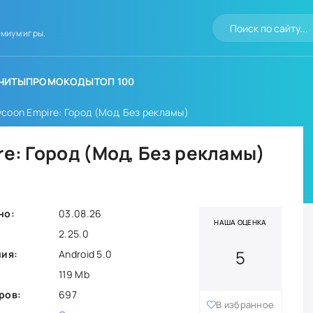
миум игры.
ЧИТЫ
ПРОМОКОДЫ
ТОП 100
ycoon Empire: Город (Мод, Без рекламы)
re: Город (Мод, Без рекламы)
но:
03.08.26
НАША ОЦЕНКА
2.25.0
5
ния:
Android 5.0
119 Mb
ров:
697
В избранное