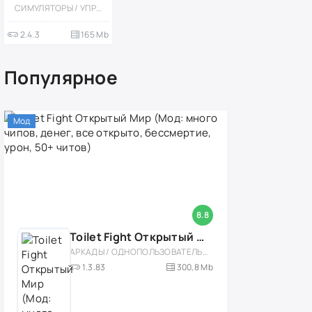
(Мод, Всё
СИМУЛЯТОРЫ / УПРАВЛЕНИЕ / 3D / ВСТРОЕННЫЙ КЕШ / МОД / ОДНОПОЛЬЗОВАТЕЛЬСКИЕ / ОФЛАЙН / ОТКРЫТЫЙ МИР / МАЛЕНЬКАЯ
открыто)
2.4.3
165 Mb
Популярное
Мод
8.8
Toilet Fight Открытый Мир (Мод: много чипов, денег, все открыто, бессмертие, урон, 50+ читов)
АРКАДЫ / ОДНОПОЛЬЗОВАТЕЛЬСКИЕ / ОФЛАЙН / МОД / РОЛЕВЫЕ / ШУТЕРЫ / ОТКРЫТЫЙ МИР / ВСТРОЕННЫЙ КЕШ / 3D / ЭКШЕНЫ / ТУАЛЕТНЫЕ ВОЙНЫ / ДЛЯ ДЕТЕЙ
1.3.83
300,8 Mb