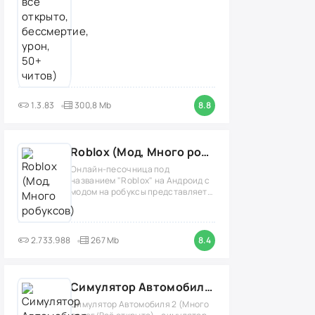
1.3.83
300,8 Mb
8.8
Roblox (Мод, Много робуксов)
Онлайн-песочница под
названием "Roblox" на Андроид с
модом на робуксы представляет
собой
2.733.988
267 Mb
8.4
Симулятор Автомобиля 2 (Мод Много денег/Всё открыто)
Симулятор Автомобиля 2 (Много