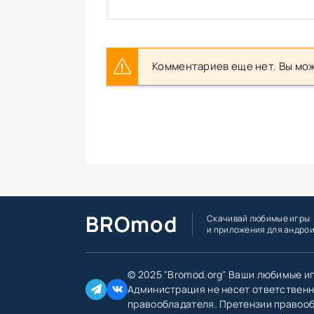
Комментариев еще нет. Вы мож
BROmod
Скачивай любимые игры
и приложения для андро
© 2025 "Bromod.org" Ваши любимые и
Администрация не несет ответственн
правообладателя. Претензии правоо