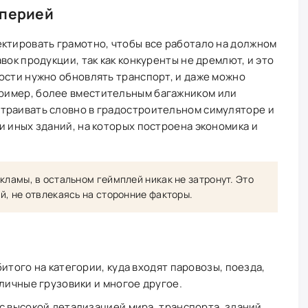
мперией
ктировать грамотно, чтобы все работало на должном
вок продукции, так как конкуренты не дремлют, и это
ости нужно обновлять транспорт, и даже можно
ример, более вместительным багажником или
траивать словно в градостроительном симуляторе и
и иных зданий, на которых построена экономика и
кламы, в остальном геймплей никак не затронут. Это
й, не отвлекаясь на сторонние факторы.
итого на категории, куда входят паровозы, поезда,
личные грузовики и многое другое.
с высокой детализацией мира, транспорта, зданий,