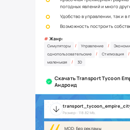
погодных явлений и много друг
Удобство в управлении, так и 
Возможность построить собств
#
Жанр:
/
/
Симуляторы
Управление
Экономи
/
однопользовательские
Стилизация
/
маленькая
3D
Скачать Transport Tycoon Emp
Андроид
transport_tycoon_empire_ci
Размер:: 118.82 Mb,
MOD: Без рекламы