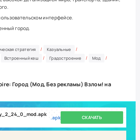
ого.
в пользовательском интерфейсе.
енный город.
/
/
ческая стратегия
Казуальные
/
/
/
/
Встроенный кеш
Градостроение
Мод
ire: Город (Мод, Без рекламы) Взлом! на
ty_2_24_0_mod.apk
.apk
СКАЧАТЬ