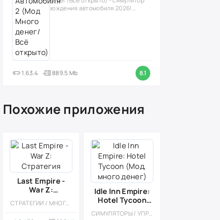
денег/Всё открыто) - симулятор
вождения автомобиля 2026!
(версия
1.63.4
889.5 Mb
8.1
Похожие приложения
Last Empire -
War Z:
Idle Inn Empire:
Стратегия
Hotel Tycoon
СТРАТЕГИИ / МНОГОПОЛЬЗОВАТЕЛЬСКАЯ / СОРЕВНОВАТЕЛЬНАЯ / СТИЛИЗАЦИЯ / МОД / ЗОМБИ
(Мод, много
СИМУЛЯТОРЫ / УПРАВЛЕНИЕ / ЭКОНОМИЧЕСКАЯ СТРАТЕГИЯ / ОДНОПОЛЬЗОВАТЕЛЬСКИЕ / СТИЛИЗАЦИЯ / ОФЛАЙН / МОД / ФЕРМЫ / ИЗОМЕТРИЯ
денег)