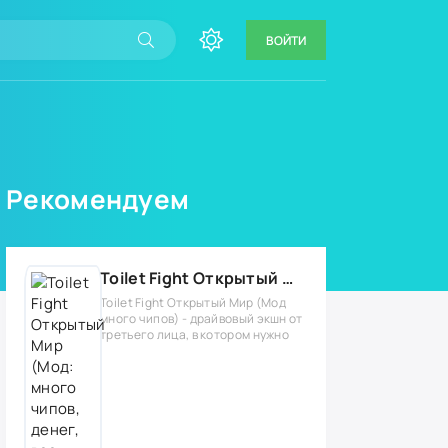
ВОЙТИ
Рекомендуем
Toilet Fight Открытый Мир (Мод: много чипов, денег, все открыто, бессмертие, урон, 50+ читов)
Toilet Fight Открытый Мир (Мод
много чипов) - драйвовый экшн от
третьего лица, в котором нужно