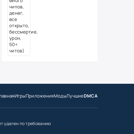
лавная
Игры
Приложения
Моды
Лучшие
DMCA
ет удален по требованию