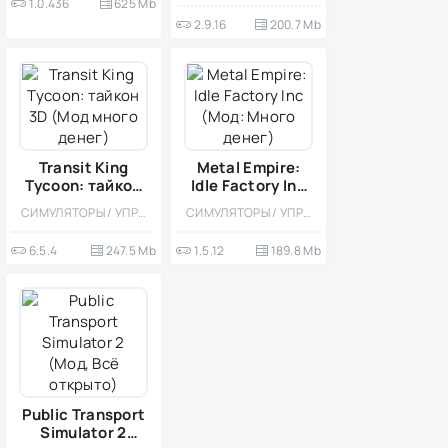
1.0.436
625 Mb
2.9.16
200.7 Mb
Transit King
Metal Empire:
Tycoon: тайкон
Idle Factory Inc
3D (Мод много
(Мод: Много
СИМУЛЯТОРЫ / УПРАВЛЕНИЕ / ЭКОНОМИЧЕСКАЯ СТРАТЕГИЯ / ОДНОПОЛЬЗОВАТЕЛЬСКИЕ / СТИЛИЗАЦИЯ / ВОКСЕЛЬНАЯ / МОД / 3D
СИМУЛЯТОРЫ / УПРАВЛЕНИЕ / ЭКОНОМИЧЕСКАЯ СТРАТЕГИЯ / КАЗУАЛЬНЫЕ / ОДНОПОЛЬЗОВАТЕЛЬСКИЕ / ОФЛАЙН / СТИЛИЗАЦИЯ / МОД
денег)
денег)
6.5.4
247.5 Mb
1.5.12
189.8 Mb
Public Transport
Simulator 2