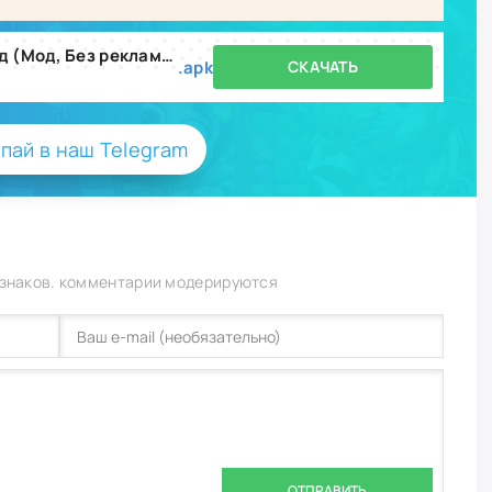
Transport Tycoon Empire: Город (Мод, Без рекламы) v2.25.0
.apk
СКАЧАТЬ
пай в наш Telegram
 знаков. комментарии модерируются
ОТПРАВИТЬ