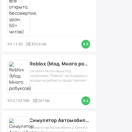
1.3.83
300,8 Mb
8.8
Roblox (Мод, Много робуксов)
Онлайн-песочница под
названием "Roblox" на Андроид с
модом на робуксы представляет
собой
2.733.988
267 Mb
8.4
Симулятор Автомобиля 2 (Мод Много денег/Всё открыто)
Симулятор Автомобиля 2 (Много