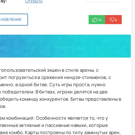
lay:
Открыть
14
4
БНОВЛЕНИЕ
гопользовательский экшен в стиле арены, с
ит погрузиться в сражения ниндзя-стикменов, с
енно, в одной битве. Суть игры проста, нужно
х победителем. В битвах, игроки делятся на две
победить команду конкурентов. Битвы представлены в
ов.
ем комбинаций. Особенности является то, что у
твенные активные и пассивные навыки, которые
даже комбо. Карты построены по типу замкнутых арен,