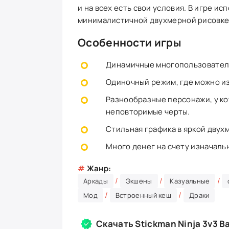
и на всех есть свои условия. В игре и
минималистичной двухмерной рисовке
Особенности игры
Динамичные многопользователь
Одиночный режим, где можно из
Разнообразные персонажи, у ко
неповторимые черты.
Стильная графика в яркой двух
Много денег на счету изначаль
#
Жанр:
/
/
/
Аркады
Экшены
Казуальные
/
/
Мод
Встроенный кеш
Драки
Скачать Stickman Ninja 3v3 B