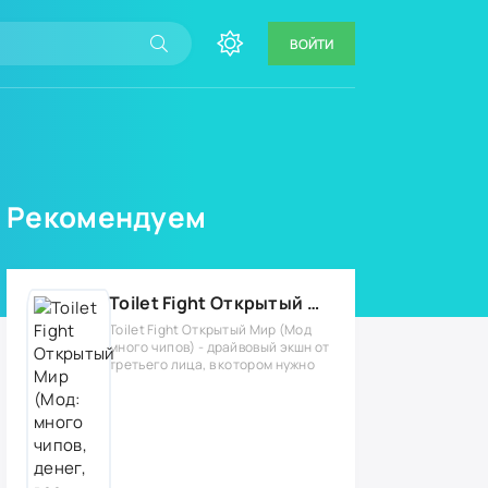
ВОЙТИ
Рекомендуем
Toilet Fight Открытый Мир (Мод: много чипов, денег, все открыто, бессмертие, урон, 50+ читов)
Toilet Fight Открытый Мир (Мод
много чипов) - драйвовый экшн от
третьего лица, в котором нужно