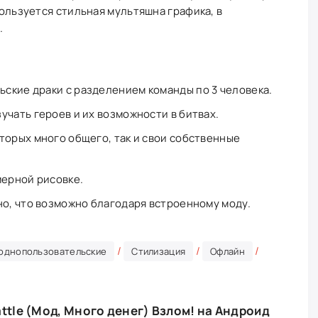
спользуется стильная мультяшна графика, в
.
ские драки с разделением команды по 3 человека.
учать героев и их возможности в битвах.
торых много общего, так и свои собственные
мерной рисовке.
но, что возможно благодаря встроенному моду.
/
/
/
однопользовательские
Стилизация
Офлайн
attle (Мод, Много денег) Взлом! на Андроид