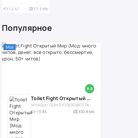
денег)
1.2.47
171.5 Mb
Популярное
Мод
8.8
Toilet Fight Открытый Мир (Мод: много чипов, денег, все открыто, бессмертие, урон, 50+ читов)
АРКАДЫ / ОДНОПОЛЬЗОВАТЕЛЬСКИЕ / ОФЛАЙН / МОД / РОЛЕВЫЕ / ШУТЕРЫ / ОТКРЫТЫЙ МИР / ВСТРОЕННЫЙ КЕШ / 3D / ЭКШЕНЫ / ТУАЛЕТНЫЕ ВОЙНЫ / ДЛЯ ДЕТЕЙ
1.3.83
300,8 Mb