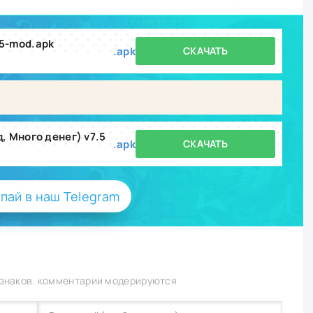
.5-mod.apk
.apk
СКАЧАТЬ
д, Много денег) v7.5
.apk
СКАЧАТЬ
пай в наш Telegram
 знаков. комментарии модерируются