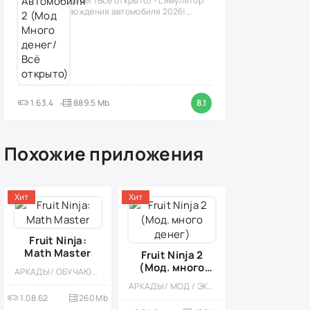
денег/Всё открыто) - симулятор
вождения автомобиля 2026!
(версия
1.63.4
889.5 Mb
8.1
Похожие приложения
Хит
Хит
Fruit Ninja:
Math Master
Fruit Ninja 2
(Мод. много
АРКАДЫ / ОБУЧАЮЩИЕ / ПРИКЛЮЧЕНИЕ / ПЛАТНАЯ / ОДНОПОЛЬЗОВАТЕЛЬСКИЕ / ОФЛАЙН / КАЗУАЛЬНЫЕ / ДЛЯ ДЕТЕЙ / ВИД СБОКУ
денег)
АРКАДЫ / МОД / ЭКШЕНЫ / СТИЛИЗАЦИЯ / ОДНОПОЛЬЗОВАТЕЛЬСКИЕ / ДЛЯ ДЕТЕЙ / КАЗУАЛЬНЫЕ / ВСТРОЕННЫЙ КЕШ
1.08.62
260 Mb