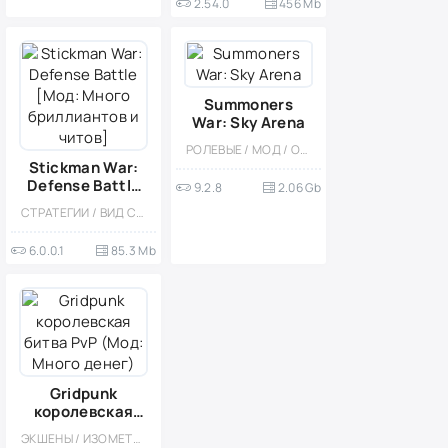
2.54.0
456 Mb
Summoners
War: Sky Arena
РОЛЕВЫЕ / МОД / ОДНОПОЛЬЗОВАТЕЛЬСКИЕ / КАЗУАЛЬНЫЕ / ПОШАГОВЫЕ / СТРАТЕГИИ / ФЭНТЕЗИ / БОЛЬШАЯ / БЕЗ КЕША
Stickman War:
Defense Battle
9.2.8
2.06 Gb
[Мод: Много
СТРАТЕГИИ / ВИД СБОКУ / ОДНОПОЛЬЗОВАТЕЛЬСКИЕ / МАЛЕНЬКАЯ / КАЗУАЛЬНЫЕ / ВОЙНА / МОД
бриллиантов и
читов]
6.0.0.1
85.3 Mb
Gridpunk
королевская
битва PvP
ЭКШЕНЫ / ИЗОМЕТРИЯ / ШУТЕРЫ / КАЗУАЛЬНЫЕ / МНОГОПОЛЬЗОВАТЕЛЬСКАЯ / СОРЕВНОВАТЕЛЬНАЯ / СТИЛИЗАЦИЯ / КИБЕРПАНК / НАУЧНАЯ ФАНТАСТИКА / БУДУЮЩИЕ / КОРОЛЕВСКИЕ БИТВЫ / PVP / МОД
(Мод: Много