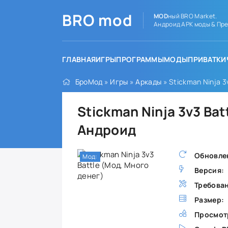
BRO
mod
MOD
ный BRO Market.
Андроид APK моды & Пре
ГЛАВНАЯ
ИГРЫ
ПРОГРАММЫ
МОДЫ
ПРИВАТКИ
БроМод
»
Игры
»
Аркады
» Stickman Ninja 3
Stickman Ninja 3v3 Bat
Андроид
Обновле
Мод:
Версия:
Требова
Размер:
Просмот