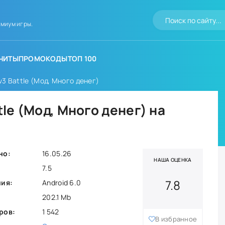
миум игры.
ЧИТЫ
ПРОМОКОДЫ
ТОП 100
v3 Battle (Мод, Много денег)
tle (Мод, Много денег) на
но:
16.05.26
НАША ОЦЕНКА
7.5
7.8
ния:
Android 6.0
202.1 Mb
ров:
1 542
В избранное