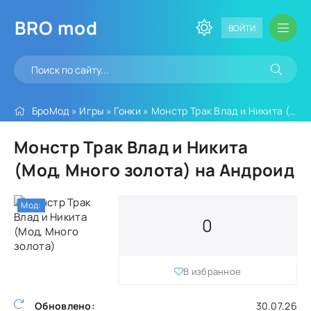
BRO
mod
ВОЙТИ
БроМод
»
Игры
»
Гонки
» Монстр Трак Влад и Никита (Мод, Много золота)
Монстр Трак Влад и Никита
(Мод, Много золота) на Андроид
Мод:
0
В избранное
Обновлено:
30.07.26