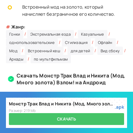
Встроенный мод на золото, который
начисляет безграничное его количество.
#
Жанр:
/
/
/
Гонки
Экстремальная езда
Казуальные
/
/
/
однопользовательские
Стилизация
Офлайн
/
/
/
/
Мод
Встроенный кеш
для детей
Вид сбоку
/
Аркады
по мультфильмам
Скачать Монстр Трак Влад и Никита (Мод,
Много золота) Взлом! на Андроид
Монстр Трак Влад и Никита (Мод, Много золота) v2.2.2
.apk
Размер: 219 Mb
СКАЧАТЬ