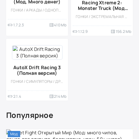
(Мод, Много денег)
Racing Xtreme 2:
Monster Truck (Мод,
ГОНКИ / АРКАДЫ / ОДНОПОЛЬЗОВАТЕЛЬСКИЕ / 3D / СТИЛИЗАЦИЯ / МОД / ВСТРОЕННЫЙ КЕШ / МНОГОПОЛЬЗОВАТЕЛЬСКАЯ / ОНЛАЙН
Много денег)
ГОНКИ / ЭКСТРЕМАЛЬНАЯ ЕЗДА / ОДНОПОЛЬЗОВАТЕЛЬСКИЕ / КАЗУАЛЬНЫЕ / СТИЛИЗАЦИЯ / ОФЛАЙН / 3D / ВСТРОЕННЫЙ КЕШ
1.7.2.3
410 Mb
1.12.9
156.2 Mb
AutoX Drift Racing 3
(Полная версия)
ГОНКИ / СИМУЛЯТОРЫ / ДРИФТ
2.1.4
214 Mb
Популярное
Мод