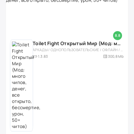
8.8
Toilet Fight Открытый Мир (Мод: много чипов, денег, все открыто, бессмертие, урон, 50+ читов)
АРКАДЫ / ОДНОПОЛЬЗОВАТЕЛЬСКИЕ / ОФЛАЙН / МОД / РОЛЕВЫЕ / ШУТЕРЫ / ОТКРЫТЫЙ МИР / ВСТРОЕННЫЙ КЕШ / 3D / ЭКШЕНЫ / ТУАЛЕТНЫЕ ВОЙНЫ / ДЛЯ ДЕТЕЙ
1.3.83
300,8 Mb