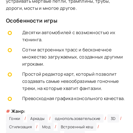
устраивать мертвые петли, трамплины, трубы,
дороги, мосты и многое другое.
Особенности игры
Десятки автомобилей с возможностью их
тюнинга.
Сотни встроенных трасс и бесконечное
множество загружаемых, созданных другими
игроками.
Простой редактор карт, который позволит
создавать самые невообразимые гоночные
треки, на которые хватит фантазии.
Превосходная графика консольного качества.
#
Жанр:
/
/
/
/
Гонки
Аркады
однопользовательские
3D
/
/
/
Стилизация
Мод
Встроенный кеш