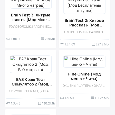
Brain Test 3: Xитрые
квесты [Мод Много
Brain Test 2: Хитрые
наград]
Рассказы [Мод
ГОЛОВОЛОМКИ / ЛОГИЧЕСКАЯ / КАЗУАЛЬНЫЕ / ОДНОПОЛЬЗОВАТЕЛЬСКИЕ / СТИЛИЗАЦИЯ / ОФЛАЙН / ДЛЯ ДЕТЕЙ / МОД
Бесплатные покупки]
ГОЛОВОЛОМКИ / РАЗВЛЕЧЕНИЯ / КАЗУАЛЬНЫЕ / ОДНОПОЛЬЗОВАТЕЛЬСКИЕ / СТИЛИЗАЦИЯ / ОФЛАЙН / ДЛЯ ДЕТЕЙ / МОД
1.80.0
219 Mb
1.24.09
227.2 Mb
Hide Online (Мод
меню + Читы)
ВАЗ Краш Тест
Симулятор 2 (Мод,
ЭКШЕНЫ / ШУТЕРЫ / ОНЛАЙН / КАЗУАЛЬНЫЕ / МНОГОПОЛЬЗОВАТЕЛЬСКАЯ / СОРЕВНОВАТЕЛЬНАЯ / СТИЛИЗАЦИЯ
Всё открыто)
СИМУЛЯТОРЫ / МОД / РЕАЛИЗМ / ОДНОПОЛЬЗОВАТЕЛЬСКИЕ / ОФЛАЙН / ВСТРОЕННЫЙ КЕШ / АРКАДЫ / ФИЗИКА
4.9.50
111.23 Mb
1.3.4.5
130.2 Mb