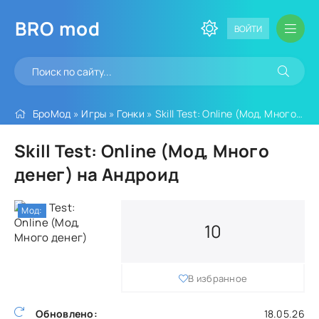
BRO
mod
ВОЙТИ
БроМод
»
Игры
»
Гонки
» Skill Test: Online (Мод, Много денег)
Skill Test: Online (Мод, Много
денег) на Андроид
Мод:
10
В избранное
Обновлено:
18.05.26