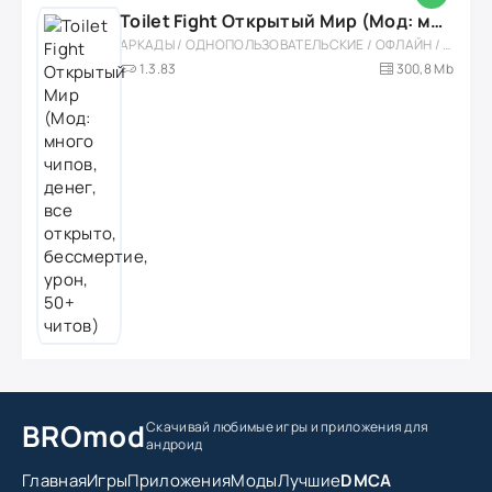
Toilet Fight Открытый Мир (Мод: много чипов, денег, все открыто, бессмертие, урон, 50+ читов)
АРКАДЫ / ОДНОПОЛЬЗОВАТЕЛЬСКИЕ / ОФЛАЙН / МОД / РОЛЕВЫЕ / ШУТЕРЫ / ОТКРЫТЫЙ МИР / ВСТРОЕННЫЙ КЕШ / 3D / ЭКШЕНЫ / ТУАЛЕТНЫЕ ВОЙНЫ / ДЛЯ ДЕТЕЙ
1.3.83
300,8 Mb
BROmod
Скачивай любимые игры
и приложения для
андроид
Главная
Игры
Приложения
Моды
Лучшие
DMCA