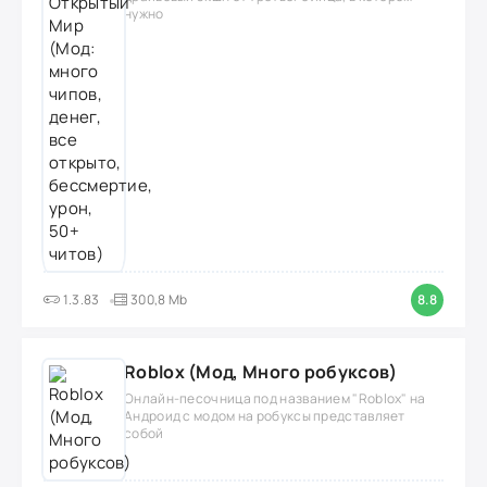
нужно
1.3.83
300,8 Mb
8.8
Roblox (Мод, Много робуксов)
Онлайн-песочница под названием "Roblox" на
Андроид с модом на робуксы представляет
собой