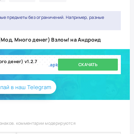
ные предметы без ограничений. Например, разные
 (Мод, Много денег) Взлом! на Андроид
ого денег) v1.2.7
.apk
СКАЧАТЬ
пай в наш Telegram
 знаков. комментарии модерируются