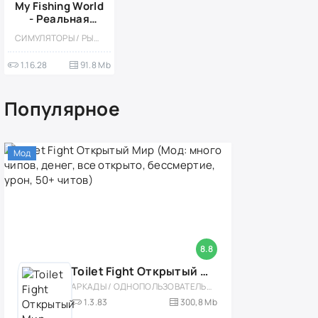
My Fishing World
- Реальная
рыбалка (Мод,
СИМУЛЯТОРЫ / РЫБАЛКА / СПОРТИВНЫЕ / КАЗУАЛЬНЫЕ / ОДНОПОЛЬЗОВАТЕЛЬСКИЕ / СТИЛИЗАЦИЯ / 3D / РЕАЛИЗМ / МАЛЕНЬКАЯ
Бесплатные
покупки)
1.16.28
91.8 Mb
Популярное
Мод
8.8
Toilet Fight Открытый Мир (Мод: много чипов, денег, все открыто, бессмертие, урон, 50+ читов)
АРКАДЫ / ОДНОПОЛЬЗОВАТЕЛЬСКИЕ / ОФЛАЙН / МОД / РОЛЕВЫЕ / ШУТЕРЫ / ОТКРЫТЫЙ МИР / ВСТРОЕННЫЙ КЕШ / 3D / ЭКШЕНЫ / ТУАЛЕТНЫЕ ВОЙНЫ / ДЛЯ ДЕТЕЙ
1.3.83
300,8 Mb