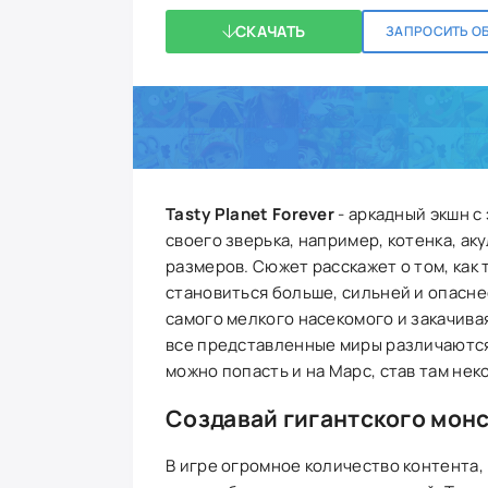
СКАЧАТЬ
ЗАПРОСИТЬ О
Tasty Planet Forever
- аркадный экшн с
своего зверька, например, котенка, аку
размеров. Сюжет расскажет о том, как
становиться больше, сильней и опаснее
самого мелкого насекомого и закачива
все представленные миры различаются 
можно попасть и на Марс, став там не
Создавай гигантского мон
В игре огромное количество контента, 