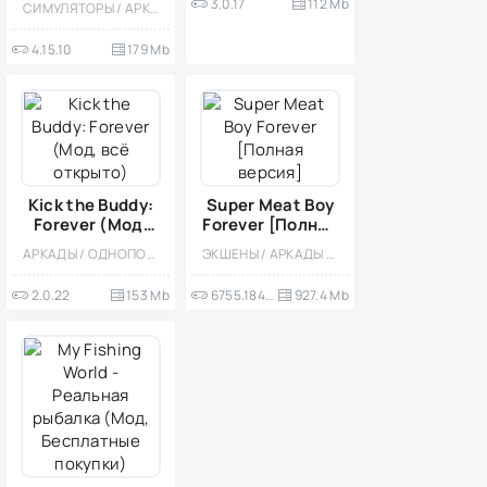
3.0.17
112 Mb
СИМУЛЯТОРЫ / АРКАДЫ / КАЗУАЛЬНЫЕ / ОДНОПОЛЬЗОВАТЕЛЬСКИЕ / СТИЛИЗАЦИЯ / ОФЛАЙН / СТРАТЕГИИ / УПРАВЛЕНИЕ / ВСТРОЕННЫЙ КЕШ / МОД
Unlocked/много
денег/без
4.15.10
179 Mb
рекламы)
Kick the Buddy:
Super Meat Boy
Forever (Мод,
Forever [Полная
всё открыто)
версия]
АРКАДЫ / ОДНОПОЛЬЗОВАТЕЛЬСКИЕ / СИМУЛЯТОРЫ / КАЗУАЛЬНЫЕ / СТИЛИЗАЦИЯ / ОФЛАЙН / ВЕСЁЛАЯ / ПО МУЛЬТФИЛЬМАМ
ЭКШЕНЫ / АРКАДЫ / ВИД СБОКУ / ПЛАТНАЯ / ПРИКЛЮЧЕНИЕ / ОДНОПОЛЬЗОВАТЕЛЬСКИЕ / ОФЛАЙН / БОЛЬШАЯ / КРОВЬ / СЛОЖНАЯ / ПЛАТФОРМЕРЫ
2.0.22
153 Mb
6755.1849.1962.1510
927.4 Mb