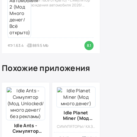
денег/Всё открыто) - симулятор
вождения автомобиля 2026!
(версия
1.63.4
889.5 Mb
8.1
Похожие приложения
Idle Planet
Miner (Мод
много денег)
Idle Ants -
СИМУЛЯТОРЫ / КАЗУАЛЬНЫЕ / ОДНОПОЛЬЗОВАТЕЛЬСКИЕ / СТИЛИЗАЦИЯ / ОФЛАЙН / МОД / МАЛЕНЬКАЯ / ВСТРОЕННЫЙ КЕШ / СТРАТЕГИИ / КОСМОС / УПРАВЛЕНИЕ
Симулятор
(Мод,