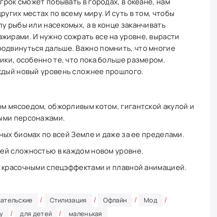
игрок сможет побывать в городах, в океане, нам
ругих местах по всему миру. И суть в том, чтобы
у рыбы или насекомых, а в конце заканчивать
жирами. И нужно сожрать все на уровне, вырасти
родвинуться дальше. Важно помнить, что многие
ики, особенно те, что пока больше размером.
аждый новый уровень сложнее прошлого.
м мясоедом, обжорливым котом, гигантской акулой и
ыми персонажами.
ных биомах по всей Земле и даже за ее пределами.
ей сложностью в каждом новом уровне.
с красочными спецэффектами и плавной анимацией.
/
/
/
/
ательские
Стилизация
Офлайн
Мод
/
/
у
для детей
маленькая