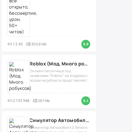
1.3.83
300,8 Mb
8.8
Roblox (Мод, Много робуксов)
Онлайн-песочница под
названием "Roblox" на Андроид с
модом на робуксы представляет
собой
2.733.988
267 Mb
8.4
Симулятор Автомобиля 2 (Мод Много денег/Всё открыто)
Симулятор Автомобиля 2 (Много