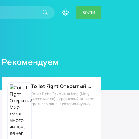
ВОЙТИ
Рекомендуем
Toilet Fight Открытый Мир (Мод: много чипов, денег, все открыто, бессмертие, урон, 50+ читов)
Toilet Fight Открытый Мир (Мод
много чипов) - драйвовый экшн от
третьего лица, в котором нужно