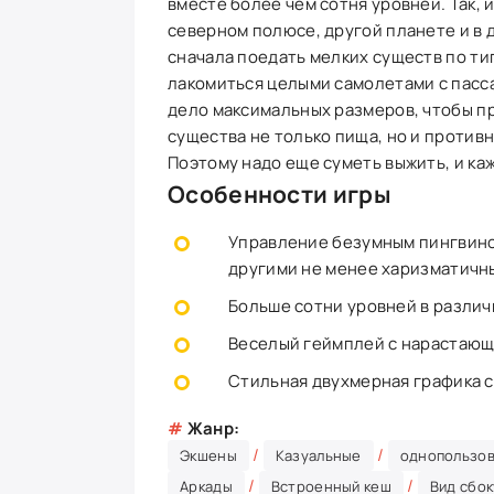
вместе более чем сотня уровней. Так, 
северном полюсе, другой планете и в д
сначала поедать мелких существ по тип
лакомиться целыми самолетами с пасса
дело максимальных размеров, чтобы п
существа не только пища, но и противн
Поэтому надо еще суметь выжить, и к
Особенности игры
Управление безумным пингвино
другими не менее харизматичн
Больше сотни уровней в различ
Веселый геймплей с нарастающ
Стильная двухмерная графика 
#
Жанр:
/
/
Экшены
Казуальные
однопользов
/
/
Аркады
Встроенный кеш
Вид сбок