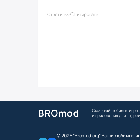
–__________-
Ответить
Цитировать
BROmod
Скачивай любимые игры
и приложения для андро
© 2025 "Bromod.org" Ваши любимые и