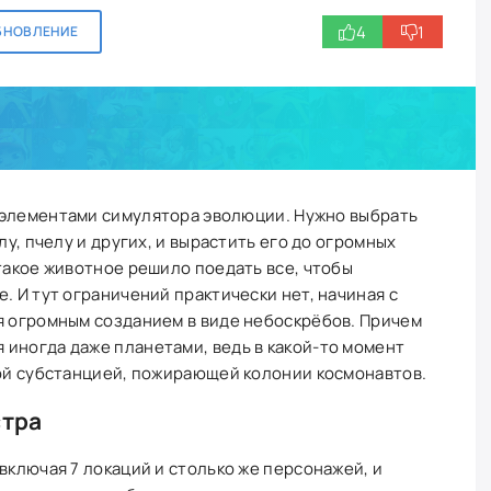
4
1
БНОВЛЕНИЕ
 элементами симулятора эволюции. Нужно выбрать
лу, пчелу и других, и вырастить его до огромных
 такое животное решило поедать все, чтобы
. И тут ограничений практически нет, начиная с
я огромным созданием в виде небоскрёбов. Причем
иногда даже планетами, ведь в какой-то момент
кой субстанцией, пожирающей колонии космонавтов.
стра
включая 7 локаций и столько же персонажей, и