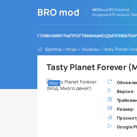
BRO
mod
MOD
ный BRO Market.
Андроид APK моды & Пре
ГЛАВНАЯ
ИГРЫ
ПРОГРАММЫ
МОДЫ
ПРИВАТКИ
БроМод
»
Игры
»
Экшены
» Tasty Planet Fo
Tasty Planet Forever 
Обновле
Мод:
Версия:
Требова
Размер:
Просмот
Google P