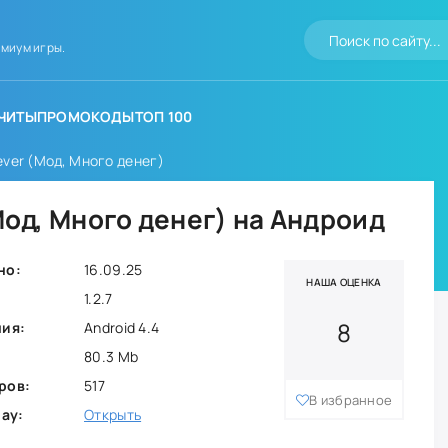
миум игры.
ЧИТЫ
ПРОМОКОДЫ
ТОП 100
rever (Мод, Много денег)
(Мод, Много денег) на Андроид
но:
16.09.25
НАША ОЦЕНКА
1.2.7
8
ния:
Android 4.4
80.3 Mb
ров:
517
В избранное
lay:
Открыть