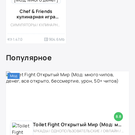
Chef & Friends
кулинарная игра
[Мод, Много денег]
СИМУЛЯТОРЫ / КУЛИНАРНАЯ / КАЗУАЛЬНЫЕ / ОДНОПОЛЬЗОВАТЕЛЬСКИЕ / СТИЛИЗАЦИЯ / ОФЛАЙН / ДЕВОЧКАМ / МОД / ВСТРОЕННЫЙ КЕШ
1.47.0
904.6 Mb
Популярное
Мод
8.8
Toilet Fight Открытый Мир (Мод: много чипов, денег, все открыто, бессмертие, урон, 50+ читов)
АРКАДЫ / ОДНОПОЛЬЗОВАТЕЛЬСКИЕ / ОФЛАЙН / МОД / РОЛЕВЫЕ / ШУТЕРЫ / ОТКРЫТЫЙ МИР / ВСТРОЕННЫЙ КЕШ / 3D / ЭКШЕНЫ / ТУАЛЕТНЫЕ ВОЙНЫ / ДЛЯ ДЕТЕЙ