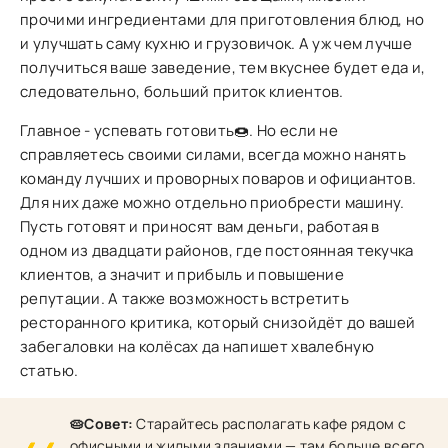
прочими ингредиентами для приготовления блюд, но
и улучшать саму кухню и грузовичок. А уж чем лучше
получиться ваше заведение, тем вкуснее будет еда и,
следовательно, больший приток клиентов.
Главное - успевать готовить🍩. Но если не
справляетесь своими силами, всегда можно нанять
команду лучших и проворных поваров и официантов.
Для них даже можно отдельно приобрести машину.
Пусть готовят и приносят вам деньги, работая в
одном из двадцати районов, где постоянная текучка
клиентов, а значит и прибыль и повышение
репутации. А также возможность встретить
ресторанного критика, который снизойдёт до вашей
забегаловки на колёсах да напишет хвалебную
статью.
🥧Совет:
Старайтесь располагать кафе рядом с
офисными и жилыми зданиями — там больше всего