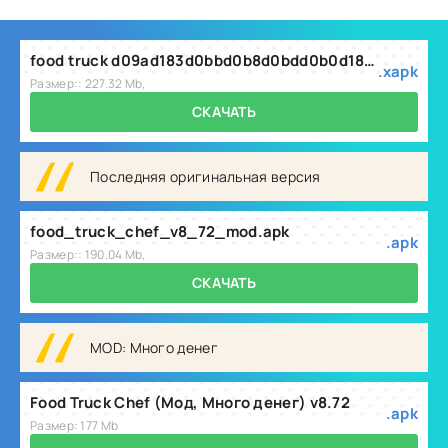
food truck d09ad183d0bbd0b8d0bdd0b0d180d0bdd18bd0b5 d0b8d0b3d180d18b 8.72.xapk
.xapk
Размер:: 227.32 Mb,
СКАЧАТЬ
Последняя оригинальная версия
food_truck_chef_v8_72_mod.apk
.apk
Размер:: 190.04 Mb,
СКАЧАТЬ
MOD: Много денег
Food Truck Chef (Мод, Много денег) v8.72
.apk
Размер: 177 Mb