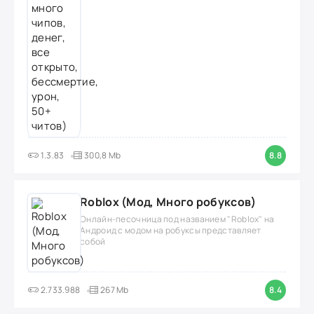
1.3.83
300,8 Mb
8.8
Roblox (Мод, Много робуксов)
Онлайн-песочница под названием "Roblox" на
Андроид с модом на робуксы представляет
собой
2.733.988
267 Mb
8.4