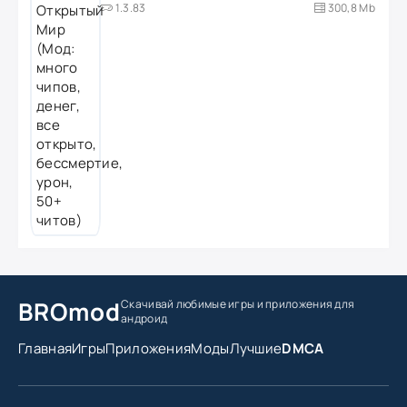
1.3.83
300,8 Mb
BROmod
Скачивай любимые игры
и приложения для
андроид
Главная
Игры
Приложения
Моды
Лучшие
DMCA