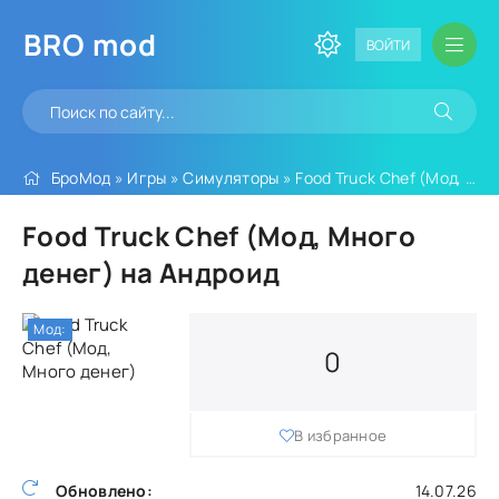
BRO
mod
ВОЙТИ
БроМод
»
Игры
»
Симуляторы
» Food Truck Chef (Мод, Много денег)
Food Truck Chef (Мод, Много
денег) на Андроид
Мод:
0
В избранное
Обновлено:
14.07.26