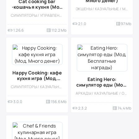
Много денег)
Cat cooking bar
-кошачья кухня (Мод
ЭКШЕНЫ / КАЗУАЛЬНЫЕ / МНОГОПОЛЬЗОВАТЕЛЬСКАЯ / СОРЕВНОВАТЕЛЬНАЯ / СТИЛИЗАЦИЯ / ПО МУЛЬТФИЛЬМАМ / МОД / МАЛЕНЬКАЯ / ВЕСЁЛАЯ / 3D / ВСТРОЕННЫЙ КЕШ / ВИД СВЕРХУ
Меню)
СИМУЛЯТОРЫ / УПРАВЛЕНИЕ / КАЗУАЛЬНЫЕ / ПО МУЛЬТФИЛЬМАМ / ОДНОПОЛЬЗОВАТЕЛЬСКИЕ / СТИЛИЗАЦИЯ / ОФЛАЙН / МОД / ВСТРОЕННЫЙ КЕШ / ДЕВОЧКАМ / КУЛИНАРНАЯ
2.1.0
97 Mb
1.26.6
112.2 Mb
Happy Cooking: кафе
кухня игра (Мод,
Eating Hero:
Много денег)
симулятор еды (Мод,
СИМУЛЯТОРЫ / КАЗУАЛЬНЫЕ / ОДНОПОЛЬЗОВАТЕЛЬСКИЕ / СТИЛИЗАЦИЯ / ОФЛАЙН / МОД / ВСТРОЕННЫЙ КЕШ / КУЛИНАРНАЯ / ДЕВОЧКАМ
Бесплатные
АРКАДЫ / КАЗУАЛЬНЫЕ / ОДНОПОЛЬЗОВАТЕЛЬСКИЕ
награды)
3.0.0
156.6 Mb
2.3.2
74.4 Mb