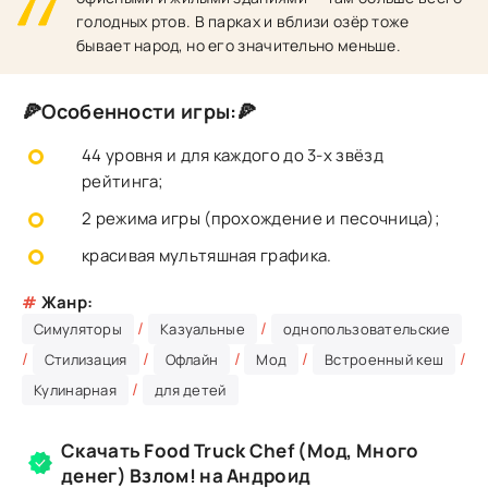
голодных ртов. В парках и вблизи озёр тоже
бывает народ, но его значительно меньше.
🍕Особенности игры:🍕
44 уровня и для каждого до 3-х звёзд
рейтинга;
2 режима игры (прохождение и песочница);
красивая мультяшная графика.
#
Жанр:
/
/
Симуляторы
Казуальные
однопользовательские
/
/
/
/
/
Стилизация
Офлайн
Мод
Встроенный кеш
/
Кулинарная
для детей
Скачать Food Truck Chef (Мод, Много
денег) Взлом! на Андроид