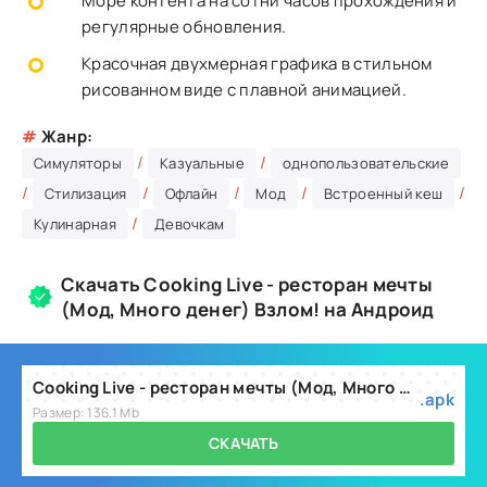
Море контента на сотни часов прохождения и
регулярные обновления.
Красочная двухмерная графика в стильном
рисованном виде с плавной анимацией.
#
Жанр:
/
/
Симуляторы
Казуальные
однопользовательские
/
/
/
/
/
Стилизация
Офлайн
Мод
Встроенный кеш
/
Кулинарная
Девочкам
Скачать Cooking Live - ресторан мечты
(Мод, Много денег) Взлом! на Андроид
Cooking Live - ресторан мечты (Мод, Много денег) v0.43.0.30
.apk
Размер: 136.1 Mb
СКАЧАТЬ