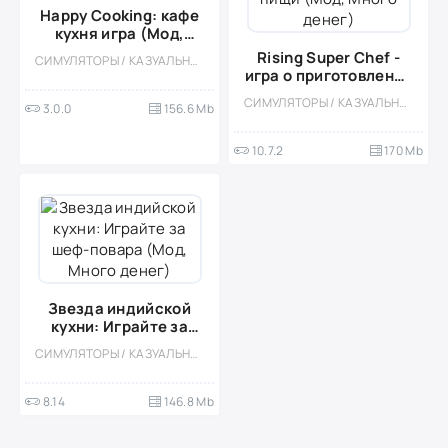
Happy Cooking: кафе
кухня игра (Мод,
Много денег)
Rising Super Chef -
СИМУЛЯТОРЫ / КАЗУАЛЬНЫЕ / ОДНОПОЛЬЗОВАТЕЛЬСКИЕ / СТИЛИЗАЦИЯ / ОФЛАЙН / МОД / ВСТРОЕННЫЙ КЕШ / КУЛИНАРНАЯ / ДЕВОЧКАМ
игра о приготовлении
пищи (Мод, Много
СИМУЛЯТОРЫ / КАЗУАЛЬНЫЕ / СТИЛИЗАЦИЯ / ОДНОПОЛЬЗОВАТЕЛЬСКИЕ / ОФЛАЙН / МОД / ВСТРОЕННЫЙ КЕШ / ДЛЯ ДЕТЕЙ / КУЛИНАРНАЯ
3.0.0
156.6 Mb
денег)
10.7.2
170 Mb
Звезда индийской
кухни: Играйте за
шеф-повара (Мод,
СИМУЛЯТОРЫ / КАЗУАЛЬНЫЕ / ОДНОПОЛЬЗОВАТЕЛЬСКИЕ / СТИЛИЗАЦИЯ / МОД / ВСТРОЕННЫЙ КЕШ / ДЛЯ ДЕТЕЙ / ДЕВОЧКАМ
Много денег)
8.14
146.8 Mb