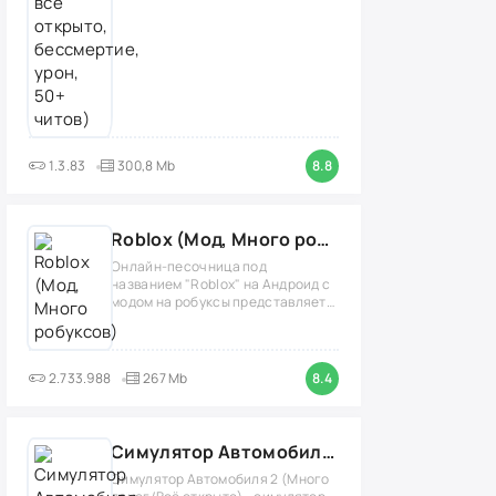
1.3.83
300,8 Mb
8.8
Roblox (Мод, Много робуксов)
Онлайн-песочница под
названием "Roblox" на Андроид с
модом на робуксы представляет
собой
2.733.988
267 Mb
8.4
Симулятор Автомобиля 2 (Мод Много денег/Всё открыто)
Симулятор Автомобиля 2 (Много