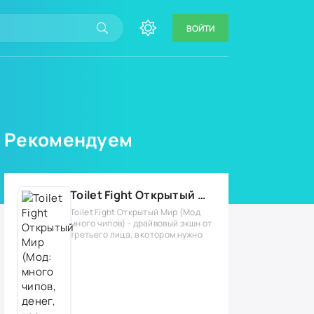
ВОЙТИ
Рекомендуем
Toilet Fight Открытый Мир (Мод: много чипов, денег, все открыто, бессмертие, урон, 50+ читов)
Toilet Fight Открытый Мир (Мод
много чипов) - драйвовый экшн от
третьего лица, в котором нужно