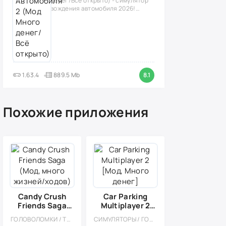
денег/Всё открыто) - симулятор
вождения автомобиля 2026!
(версия
1.63.4
889.5 Mb
8.1
Похожие приложения
Candy Crush
Car Parking
Friends Saga
Multiplayer 2
(Мод, много
[Мод, Много
ГОЛОВОЛОМКИ / ТРИ В РЯД / КАЗУАЛЬНЫЕ / ОДНОПОЛЬЗОВАТЕЛЬСКИЕ / СТИЛИЗАЦИЯ / ОФЛАЙН / МОД
СИМУЛЯТОРЫ / ГОНКИ / ОТКРЫТЫЙ МИР / КАЗУАЛЬНЫЕ / СТИЛИЗАЦИЯ / 3D / ВСТРОЕННЫЙ КЕШ / БОЛЬШАЯ / МОД / ФИЗИКА
жизней/ходов)
денег]