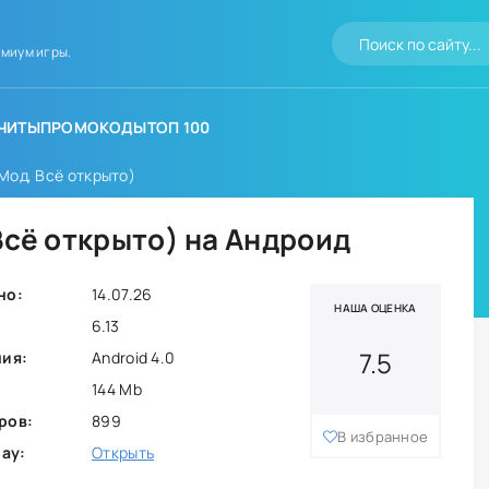
миум игры.
ЧИТЫ
ПРОМОКОДЫ
ТОП 100
(Мод, Всё открыто)
Всё открыто) на Андроид
но:
14.07.26
НАША ОЦЕНКА
6.13
7.5
ния:
Android 4.0
144 Mb
ров:
899
В избранное
lay:
Открыть