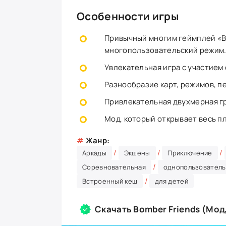
Особенности игры
Привычный многим геймплей «B
многопользовательский режим
Увлекательная игра с участием
Разнообразие карт, режимов, п
Привлекательная двухмерная гр
Мод, который открывает весь п
#
Жанр:
/
/
/
Аркады
Экшены
Приключение
/
Соревновательная
однопользователь
/
Встроенный кеш
для детей
Скачать Bomber Friends (Мод