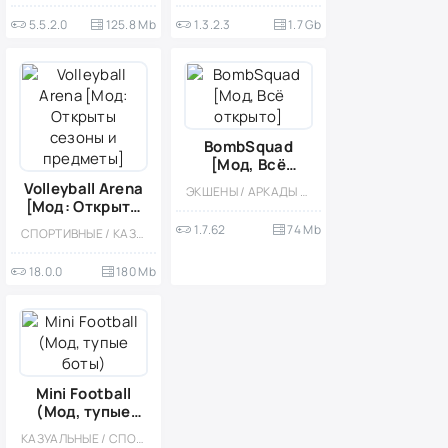
5.5.2.0
125.8 Mb
1.3.2.3
1.7 Gb
BombSquad
[Мод, Всё
открыто]
Volleyball Arena
ЭКШЕНЫ / АРКАДЫ / КАЗУАЛЬНЫЕ / МНОГОПОЛЬЗОВАТЕЛЬСКАЯ / СОРЕВНОВАТЕЛЬНАЯ / СТИЛИЗАЦИЯ / ОФЛАЙН / ВСТРОЕННЫЙ КЕШ / МОД / ВИД СВЕРХУ / ИЗОМЕТРИЯ
[Мод: Открыты
сезоны и
1.7.62
74 Mb
СПОРТИВНЫЕ / КАЗУАЛЬНЫЕ / МНОГОПОЛЬЗОВАТЕЛЬСКАЯ / СОРЕВНОВАТЕЛЬНАЯ / ОДНОПОЛЬЗОВАТЕЛЬСКИЕ / СТИЛИЗАЦИЯ / МОД / ВСТРОЕННЫЙ КЕШ / ВИД СБОКУ / ОФЛАЙН
предметы]
18.0.0
180 Mb
Mini Football
(Мод, тупые
боты)
КАЗУАЛЬНЫЕ / СПОРТИВНЫЕ / СИМУЛЯТОРЫ / ФУТБОЛ / МОД / МНОГОПОЛЬЗОВАТЕЛЬСКАЯ / СОРЕВНОВАТЕЛЬНАЯ / СТИЛИЗАЦИЯ