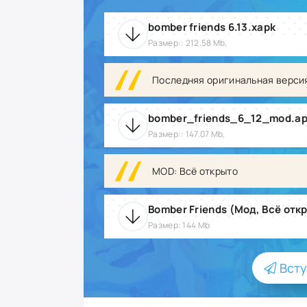
bomber friends 6.13.xapk
Размер:: 212.58 Mb,
Последняя оригинальная верси
bomber_friends_6_12_mod.a
Размер:: 147.07 Mb,
MOD: Всё открыто
Bomber Friends (Мод, Всё откр
Размер: 144 Mb
Всту