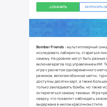
СКАЧАТЬ
ЗАПРОСИТЬ О
Bomber Friends
- мультиплеерный симул
исследовать лабиринты, стараться ли
самому. На уровнях могут быть разные
включая врагов под управлением ИИ. Т
игра с расчетом одновременного матча 
режимов, включая обычные матчи, турн
доступны десятки карт, а также боль
только закладывать бомбы, но также ис
остерегаться самому таковых. Игра пр
сверху, что позволит наблюдать за вс
выдержана в милом красочном стиле.