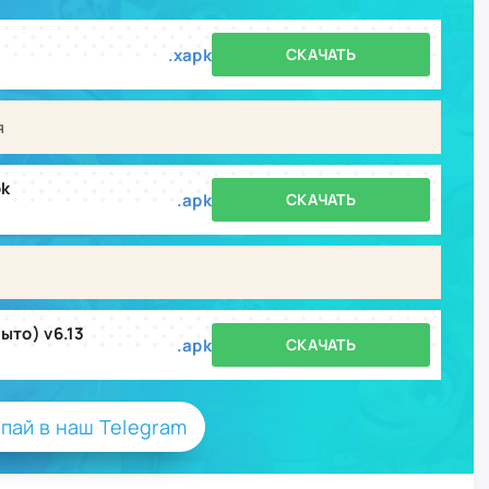
.xapk
СКАЧАТЬ
я
pk
.apk
СКАЧАТЬ
ыто) v6.13
.apk
СКАЧАТЬ
пай в наш Telegram