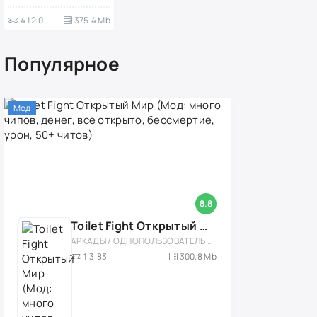
4.12.0
375.4 Mb
Популярное
Мод
8.8
Toilet Fight Открытый Мир (Мод: много чипов, денег, все открыто, бессмертие, урон, 50+ читов)
АРКАДЫ / ОДНОПОЛЬЗОВАТЕЛЬСКИЕ / ОФЛАЙН / МОД / РОЛЕВЫЕ / ШУТЕРЫ / ОТКРЫТЫЙ МИР / ВСТРОЕННЫЙ КЕШ / 3D / ЭКШЕНЫ / ТУАЛЕТНЫЕ ВОЙНЫ / ДЛЯ ДЕТЕЙ
1.3.83
300,8 Mb