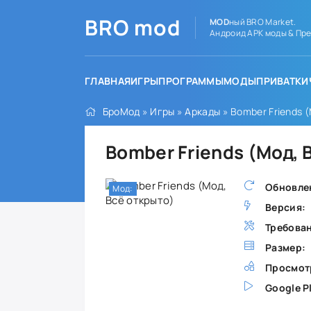
BRO
mod
MOD
ный BRO Market.
Андроид APK моды & Пре
ГЛАВНАЯ
ИГРЫ
ПРОГРАММЫ
МОДЫ
ПРИВАТКИ
БроМод
»
Игры
»
Аркады
» Bomber Friends 
Bomber Friends (Мод, 
Обновле
Мод:
Версия:
Требова
Размер:
Просмот
Google P