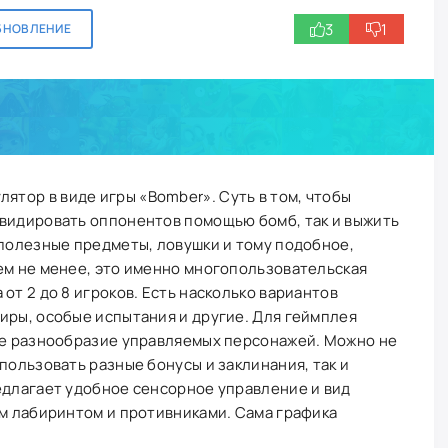
3
1
БНОВЛЕНИЕ
ятор в виде игры «Bomber». Суть в том, чтобы
квидировать оппонентов помощью бомб, так и выжить
 полезные предметы, ловушки и тому подобное,
ем не менее, это именно многопользовательская
от 2 до 8 игроков. Есть насколько вариантов
иры, особые испытания и другие. Для геймплея
шое разнообразие управляемых персонажей. Можно не
пользовать разные бонусы и заклинания, так и
едлагает удобное сенсорное управление и вид
ем лабиринтом и противниками. Сама графика