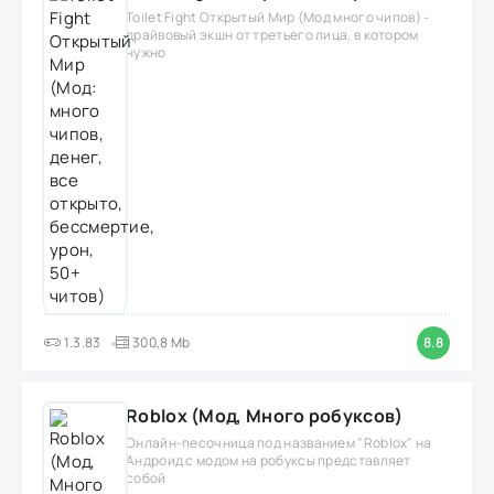
Toilet Fight Открытый Мир (Мод много чипов) -
драйвовый экшн от третьего лица, в котором
нужно
1.3.83
300,8 Mb
8.8
Roblox (Мод, Много робуксов)
Онлайн-песочница под названием "Roblox" на
Андроид с модом на робуксы представляет
собой