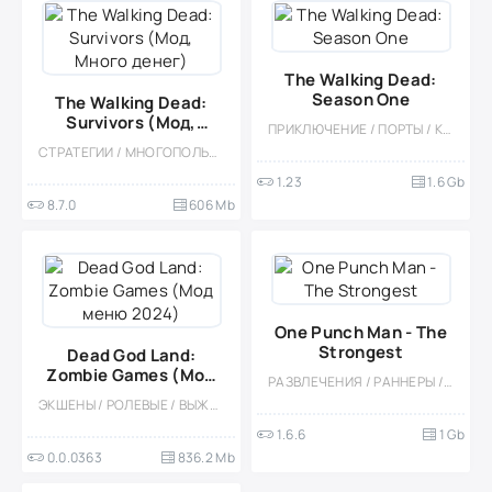
The Walking Dead:
Season One
The Walking Dead:
Survivors (Мод,
ПРИКЛЮЧЕНИЕ / ПОРТЫ / КАЗУАЛЬНЫЕ / ОДНОПОЛЬЗОВАТЕЛЬСКИЕ / ОФЛАЙН / СТИЛИЗАЦИЯ / 3D / ЗОМБИ / ЭКШЕНЫ
Много денег)
СТРАТЕГИИ / МНОГОПОЛЬЗОВАТЕЛЬСКАЯ / СОРЕВНОВАТЕЛЬНАЯ / ОДНОПОЛЬЗОВАТЕЛЬСКИЕ / СТИЛИЗАЦИЯ / РЕАЛИЗМ / МОД / БОЛЬШАЯ / ЗОМБИ / 3D / ВЫЖИВАНИЕ / ВСТРОЕННЫЙ КЕШ
1.23
1.6 Gb
8.7.0
606 Mb
One Punch Man - The
Strongest
Dead God Land:
Zombie Games (Мод
РАЗВЛЕЧЕНИЯ / РАННЕРЫ / БОЛЬШАЯ / РОЛЕВЫЕ / ПОШАГОВЫЕ / КАЗУАЛЬНЫЕ / СТИЛИЗАЦИЯ / АНИМЕ / 3D / ТАКТИЧЕСКИЕ
меню 2024)
ЭКШЕНЫ / РОЛЕВЫЕ / ВЫЖИВАНИЕ / ШУТЕРЫ / АПОКАЛИПСИС / 3D / КРАФТИНГ / ХОРРОР НА ВЫЖИВАНИЕ / БОЛЬШАЯ / ИЗОМЕТРИЯ / ЗОМБИ / ОДНОПОЛЬЗОВАТЕЛЬСКИЕ / МОД
1.6.6
1 Gb
0.0.0363
836.2 Mb