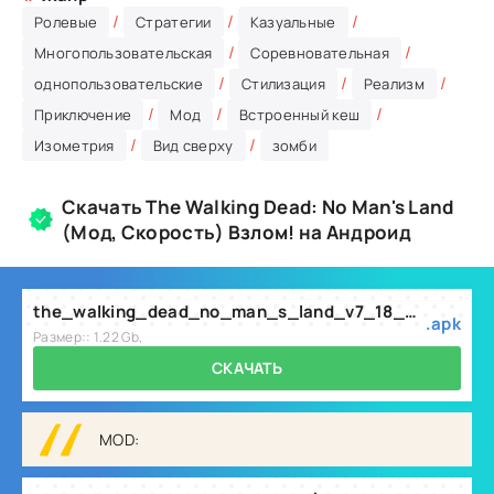
/
/
/
Ролевые
Стратегии
Казуальные
/
/
Многопользовательская
Соревновательная
/
/
/
однопользовательские
Стилизация
Реализм
/
/
/
Приключение
Мод
Встроенный кеш
/
/
Изометрия
Вид сверху
зомби
Скачать The Walking Dead: No Man's Land
(Мод, Скорость) Взлом! на Андроид
the_walking_dead_no_man_s_land_v7_18_0_205_mod.apk
.apk
Размер:: 1.22 Gb,
СКАЧАТЬ
MOD: