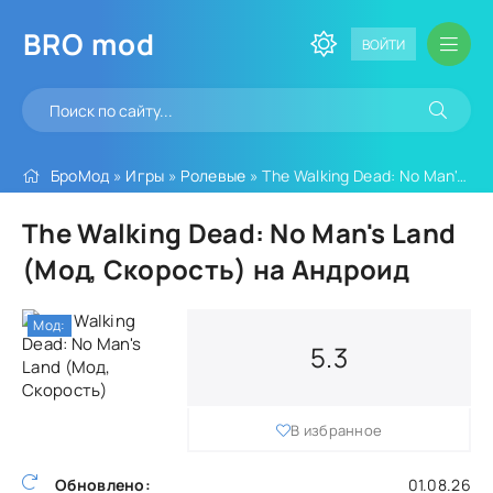
BRO
mod
ВОЙТИ
БроМод
»
Игры
»
Ролевые
» The Walking Dead: No Man's Land (Мод, Скорость)
The Walking Dead: No Man's Land
(Мод, Скорость) на Андроид
Мод:
5.3
В избранное
Обновлено:
01.08.26