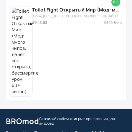
8.8
Toilet Fight Открытый Мир (Мод: много чипов, денег, все открыто, бессмертие, урон, 50+ читов)
АРКАДЫ / ОДНОПОЛЬЗОВАТЕЛЬСКИЕ / ОФЛАЙН / МОД / РОЛЕВЫЕ / ШУТЕРЫ / ОТКРЫТЫЙ МИР / ВСТРОЕННЫЙ КЕШ / 3D / ЭКШЕНЫ / ТУАЛЕТНЫЕ ВОЙНЫ / ДЛЯ ДЕТЕЙ
1.3.83
300,8 Mb
BROmod
Скачивай любимые игры
и приложения для
андроид