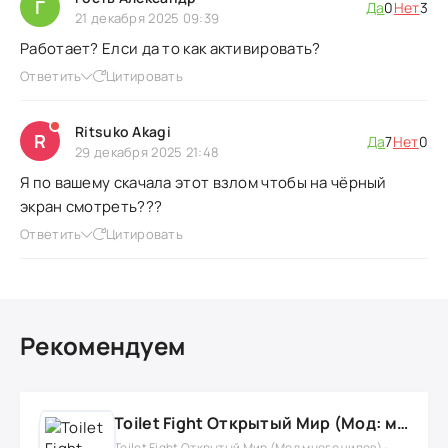
Г
Да
0
Нет
3
21 декабря 2025 09:39
Работает? Елси да то как активировать?
Ответить
Цитировать
Ritsuko Akagi
R
Да
7
Нет
0
29 декабря 2025 21:48
Я по вашему скачала этот взлом чтобы на чёрный
экран смотреть???
Ответить
Цитировать
Рекомендуем
Toilet Fight Открытый Мир (Мод: много чипов, денег, все открыто, бессмертие, урон, 50+ читов)
Toilet Fight Открытый Мир (Мод много чипов) -