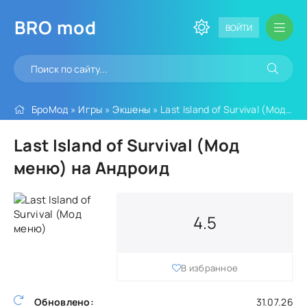
BRO
mod
ВОЙТИ
БроМод
»
Игры
»
Экшены
» Last Island of Survival (Мод меню)
Last Island of Survival (Мод
меню) на Андроид
4.5
В избранное
Обновлено:
31.07.26