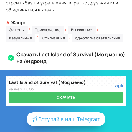
строить базы и укрепления, играть с друзьями или
объединяться в кланы.
#
Жанр:
/
/
/
Экшены
Приключение
Выживание
/
/
Казуальные
Стилизация
однопользовательские
Скачать Last Island of Survival (Мод меню)
на Андроид
Last Island of Survival (Мод меню)
.apk
Размер: 1.6 Gb
СКАЧАТЬ
Вступай в наш Telegram