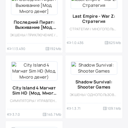
Last Empire - War Z:
Стратегия
Последний Пират:
Выживание [Мод,
СТРАТЕГИИ / МНОГОПОЛЬЗОВАТЕЛЬСКАЯ / СОРЕВНОВАТЕЛЬНАЯ / СТИЛИЗАЦИЯ / МОД / ЗОМБИ
Много денег]
ЭКШЕНЫ / ПРИКЛЮЧЕНИЕ / ВЫЖИВАНИЕ / ОФЛАЙН / СТИЛИЗАЦИЯ / ОДНОПОЛЬЗОВАТЕЛЬСКИЕ / КАЗУАЛЬНЫЕ / 3D / ОТКРЫТЫЙ МИР / ЗОМБИ / ПИРАТЫ / БОЛЬШАЯ / ВСТРОЕННЫЙ КЕШ / ФЭНТЕЗИ / МОД
1.0.436
625 Mb
1.13.490
192 Mb
Shadow Survival:
Shooter Games
City Island 4 Магнат
Sim HD (Мод, Много
ЭКШЕНЫ / ОДНОПОЛЬЗОВАТЕЛЬСКИЕ / МОД / ВЫЖИВАНИЕ / ВИД СВЕРХУ / ТАКТИЧЕСКИЕ / ФЭНТЕЗИ / КРАФТИНГ / ЗОМБИ
денег)
СИМУЛЯТОРЫ / УПРАВЛЕНИЕ / ГРАДОСТРОЕНИЕ / ОДНОПОЛЬЗОВАТЕЛЬСКИЕ / СТИЛИЗАЦИЯ / ОФЛАЙН / МОД / ВСТРОЕННЫЙ КЕШ
1.3.71
109.1 Mb
3.7.0
145.7 Mb