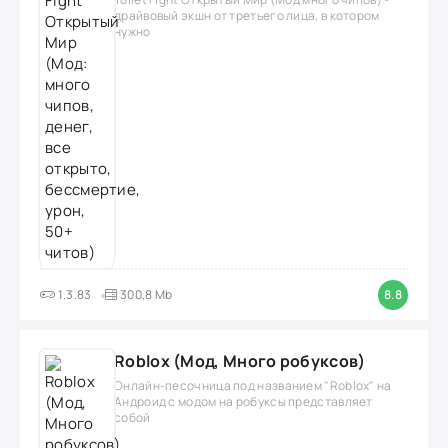
драйвовый экшн от третьего лица, в котором
нужно
1.3.83
300,8 Mb
8.8
Roblox (Мод, Много робуксов)
Онлайн-песочница под названием "Roblox" на
Андроид с модом на робуксы представляет
собой