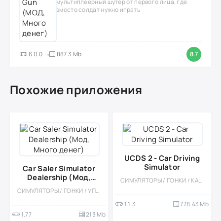
мультиплеерный шутер от первого лица, где
вместо солдат нужно играть
6.0.0
887.3 Mb
8.7
Похожие приложения
UCDS 2 - Car Driving
Simulator
Car Saler Simulator
Dealership (Мод,
СИМУЛЯТОРЫ / ГОНКИ / КАЗУАЛЬНЫЕ / ОТКРЫТЫЙ МИР / СОРЕВНОВАТЕЛЬНАЯ / МНОГОПОЛЬЗОВАТЕЛЬСКАЯ / ОДНОПОЛЬЗОВАТЕЛЬСКИЕ / БОЛЬШАЯ
Много денег)
СИМУЛЯТОРЫ / ГОНКИ / УПРАВЛЕНИЕ / ЭКОНОМИЧЕСКАЯ СТРАТЕГИЯ / КАЗУАЛЬНЫЕ / ОДНОПОЛЬЗОВАТЕЛЬСКИЕ / СТИЛИЗАЦИЯ / ВСТРОЕННЫЙ КЕШ / МОД / 3D
1.1.3
778.43 Mb
1.77
213 Mb