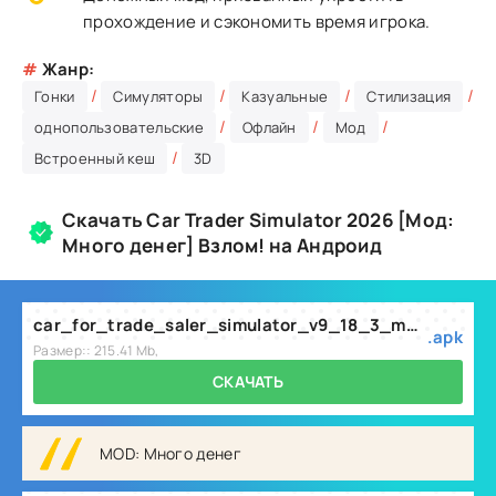
прохождение и сэкономить время игрока.
#
Жанр:
/
/
/
/
Гонки
Симуляторы
Казуальные
Стилизация
/
/
/
однопользовательские
Офлайн
Мод
/
Встроенный кеш
3D
Скачать Car Trader Simulator 2026 [Мод:
Много денег] Взлом! на Андроид
car_for_trade_saler_simulator_v9_18_3_mod.apk
.apk
Размер:: 215.41 Mb,
СКАЧАТЬ
MOD: Много денег