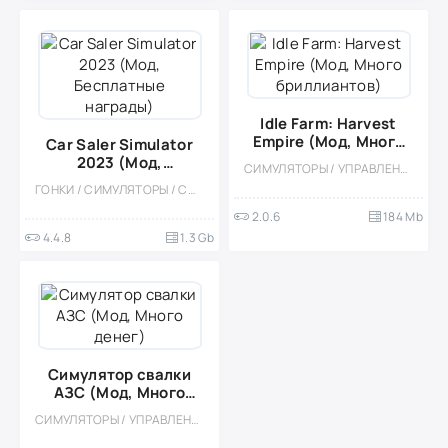
Idle Farm: Harvest
Empire (Мод, Много
Car Saler Simulator
бриллиантов)
2023 (Мод,
СИМУЛЯТОРЫ / УПРАВЛЕНИЕ / ФЕРМЫ / КАЗУАЛЬНЫЕ / ОДНОПОЛЬЗОВАТЕЛЬСКИЕ / СТИЛИЗАЦИЯ / МОД / ВСТРОЕННЫЙ КЕШ / 3D
Бесплатные
ГОНКИ / СИМУЛЯТОРЫ / СОРЕВНОВАТЕЛЬНАЯ / СТИЛИЗАЦИЯ / ОДНОПОЛЬЗОВАТЕЛЬСКИЕ / ОФЛАЙН / ВСТРОЕННЫЙ КЕШ / МОД / БОЛЬШАЯ
награды)
2.0.6
184 Mb
4.4.8
1.3 Gb
Симулятор свалки
АЗС (Мод, Много
денег)
СИМУЛЯТОРЫ / УПРАВЛЕНИЕ / ЭКОНОМИЧЕСКАЯ СТРАТЕГИЯ / КАЗУАЛЬНЫЕ / ОДНОПОЛЬЗОВАТЕЛЬСКИЕ / СТИЛИЗАЦИЯ / ВСТРОЕННЫЙ КЕШ / МОД