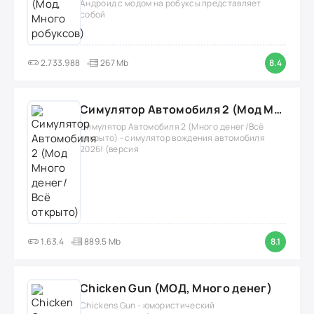
Андроид с модом на робуксы представляет
собой
2.733.988
267 Mb
8.4
Симулятор Автомобиля 2 (Мод Много денег/Всё открыто)
Симулятор Автомобиля 2 (Много денег/Всё
открыто) - симулятор вождения автомобиля
2026! (версия
1.63.4
889.5 Mb
8.1
Chicken Gun (МОД, Много денег)
Chickens Gun - юмористический