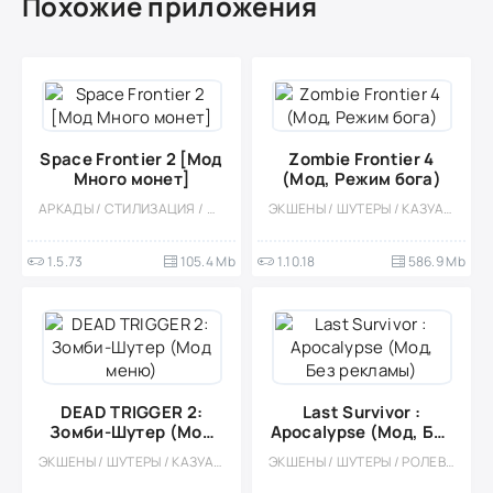
Похожие приложения
Space Frontier 2 [Мод
Zombie Frontier 4
Много монет]
(Мод, Режим бога)
АРКАДЫ / СТИЛИЗАЦИЯ / ОДНОПОЛЬЗОВАТЕЛЬСКИЕ / ОФЛАЙН / БЕЗ КЕША / ВСТРОЕННЫЙ КЕШ / КОСМОС / МОД
ЭКШЕНЫ / ШУТЕРЫ / КАЗУАЛЬНЫЕ / СТИЛИЗАЦИЯ / ОДНОПОЛЬЗОВАТЕЛЬСКИЕ / ОТ ПЕРВОГО ЛИЦА / ЗОМБИ / ВСТРОЕННЫЙ КЕШ / МОД / МОНСТРЫ / АПОКАЛИПСИС
1.5.73
105.4 Mb
1.10.18
586.9 Mb
DEAD TRIGGER 2:
Last Survivor :
Зомби-Шутер (Мод
Apocalypse (Мод, Без
меню)
рекламы)
ЭКШЕНЫ / ШУТЕРЫ / КАЗУАЛЬНЫЕ / ОДНОПОЛЬЗОВАТЕЛЬСКИЕ / СТИЛИЗАЦИЯ / ВСТРОЕННЫЙ КЕШ / МОД / ЗОМБИ / АПОКАЛИПСИС / ПРИКЛЮЧЕНИЕ / 3D / БОЛЬШАЯ / КООПЕРАТИВ / МНОГОПОЛЬЗОВАТЕЛЬСКАЯ
ЭКШЕНЫ / ШУТЕРЫ / РОЛЕВЫЕ / СТРАТЕГИИ / ЗОМБИ / АПОКАЛИПСИС / ОДНОПОЛЬЗОВАТЕЛЬСКИЕ / СТИЛИЗАЦИЯ / ВСТРОЕННЫЙ КЕШ / МОД / ВЫЖИВАНИЕ / 3D