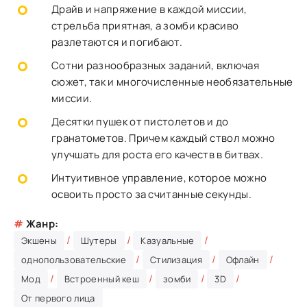
Драйв и напряжение в каждой миссии,
стрельба приятная, а зомби красиво
разлетаются и погибают.
Сотни разнообразных заданий, включая
сюжет, так и многочисленные необязательные
миссии.
Десятки пушек от пистолетов и до
гранатометов. Причем каждый ствол можно
улучшать для роста его качеств в битвах.
Интуитивное управление, которое можно
освоить просто за считанные секунды.
#
Жанр:
/
/
/
Экшены
Шутеры
Казуальные
/
/
/
однопользовательские
Стилизация
Офлайн
/
/
/
/
Мод
Встроенный кеш
зомби
3D
От первого лица