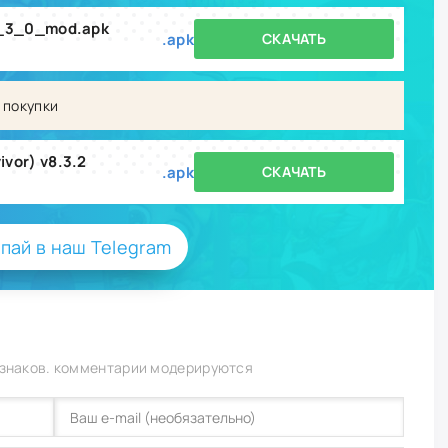
8_3_0_mod.apk
.apk
СКАЧАТЬ
 покупки
vor) v8.3.2
.apk
СКАЧАТЬ
пай в наш Telegram
 знаков. комментарии модерируются