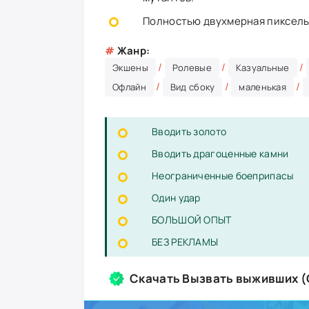
Полностью двухмерная пиксельн
#
Жанр:
/
/
/
Экшены
Ролевые
Казуальные
/
/
/
Офлайн
Вид сбоку
маленькая
Вводить золото
Вводить драгоценные камни
Неограниченные боеприпасы
Один удар
БОЛЬШОЙ ОПЫТ
БЕЗ РЕКЛАМЫ
Скачать Вызвать выживших (G