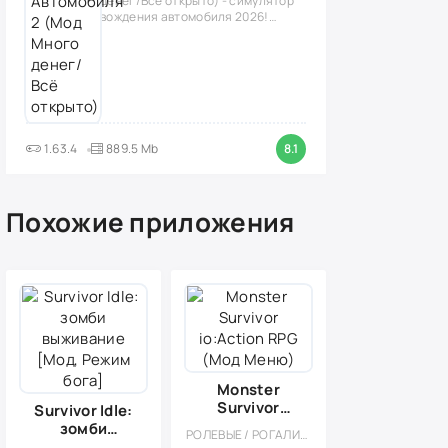
денег/Всё открыто) - симулятор
вождения автомобиля 2026!
(версия
1.63.4
889.5 Mb
8.1
Похожие приложения
Monster
Survivor
Survivor Idle:
io:Action RPG
зомби
РОЛЕВЫЕ / РОГАЛИК / КАЗУАЛЬНЫЕ / ОДНОПОЛЬЗОВАТЕЛЬСКИЕ / СТИЛИЗАЦИЯ / МОНСТРЫ / ДРАКИ / ФЭНТЕЗИ / МОД / ВИД СВЕРХУ
(Мод Меню)
выживание