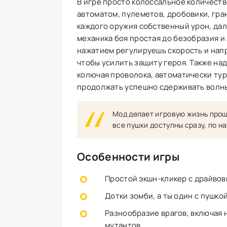
В игре просто колоссальное количеств
автоматом, пулеметов, дробовики, гран
каждого оружия собственный урон, даль
механика боя простая до безобразия и 
нажатием регулируешь скорость и нап
чтобы усилить защиту героя. Также над
колючая проволока, автоматически туре
продолжать успешно сдерживать волны
Мод делает игровую жизнь прощ
все пушки доступны сразу, по н
Особенности игры
Простой экшн-кликер с драйво
Дотки зомби, а ты один с пушко
Разнообразие врагов, включая 
мутантов.