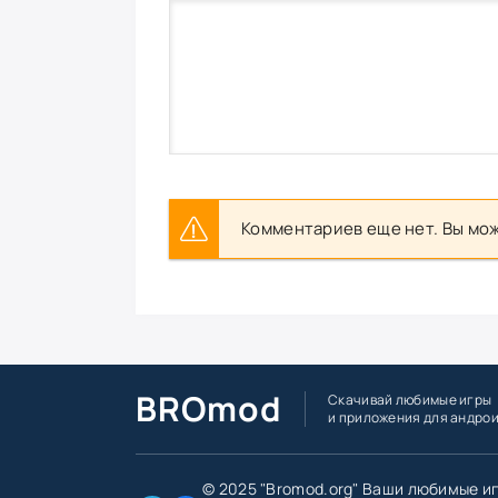
Комментариев еще нет. Вы мож
BROmod
Скачивай любимые игры
и приложения для андро
© 2025 "Bromod.org" Ваши любимые и