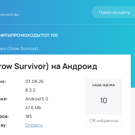
миум игры.
ЧИТЫ
ПРОМОКОДЫ
ТОП 100
их (Grow Survivor)
ow Survivor) на Андроид
но:
03.08.26
НАША ОЦЕНКА
8.3.2
10
ния:
Android 5.0
47.6 Mb
ров:
185
В избранное
lay:
Открыть