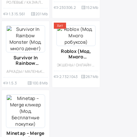
РОЛЕВЫЕ / КАЗУАЛЬНЫЕ / ОДНОПОЛЬЗОВАТЕЛЬСКИЕ / СТИЛИЗАЦИЯ / МОД / ВСТРОЕННЫЙ КЕШ / ЗОМБИ / ВЫЖИВАНИЕ / АПОКАЛИПСИС / ВИД СВЕРХУ
[Мод, Режим
230306.2
152 Mb
бога]
1.3.15.561
201 Mb
Хит
Roblox (Мод,
Много
Survivor In
робуксов)
Rainbow
ЭКШЕНЫ / ОНЛАЙН / ПЕСОЧНИЦЫ / МОД / СТИЛИЗАЦИЯ / МНОГОПОЛЬЗОВАТЕЛЬСКАЯ / ОДНОПОЛЬЗОВАТЕЛЬСКИЕ / КАЗУАЛЬНЫЕ / СИМУЛЯТОРЫ / ПРИКЛЮЧЕНИЕ / 3D
Monster (Мод,
АРКАДЫ / МАЛЕНЬКАЯ / ЭКШЕНЫ / ПРИКЛЮЧЕНИЕ / КАЗУАЛЬНЫЕ / МНОГОПОЛЬЗОВАТЕЛЬСКАЯ / СОРЕВНОВАТЕЛЬНАЯ / ИЗОМЕТРИЯ / ОДНОПОЛЬЗОВАТЕЛЬСКИЕ / СТИЛИЗАЦИЯ / ВЫЖИВАНИЕ
много денег)
2.732.1043
267 Mb
1.5.3
100.8 Mb
Minetap – Merge