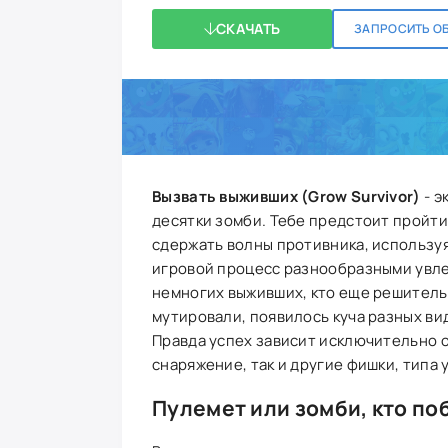
СКАЧАТЬ
ЗАПРОСИТЬ О
Вызвать выживших (Grow Survivor)
- э
десятки зомби. Тебе предстоит пройти 
сдержать волны противника, используя
игровой процесс разнообразными увле
немногих выживших, кто еще решительн
мутировали, появилось куча разных ви
Правда успех зависит исключительно о
снаряжение, так и другие фишки, типа 
Пулемет или зомби, кто по