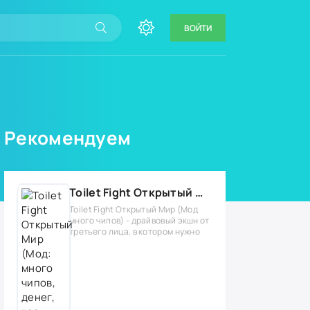
ВОЙТИ
Рекомендуем
Toilet Fight Открытый Мир (Мод: много чипов, денег, все открыто, бессмертие, урон, 50+ читов)
Toilet Fight Открытый Мир (Мод
много чипов) - драйвовый экшн от
третьего лица, в котором нужно