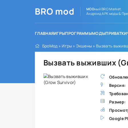
BRO
mod
MOD
ный BRO Market.
Андроид APK моды & Пре
ГЛАВНАЯ
ИГРЫ
ПРОГРАММЫ
МОДЫ
ПРИВАТКИ
БроМод
»
Игры
»
Экшены
» Вызвать выживш
Вызвать выживших (Gr
Обновле
Версия:
Требова
Размер:
Просмот
Google P