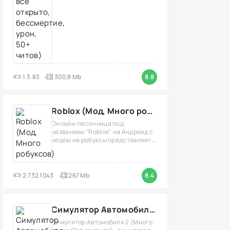
1.3.83
300,8 Mb
8.8
Roblox (Мод, Много робуксов)
Онлайн-песочница под
названием "Roblox" на Андроид с
модом на робуксы представляет
собой
2.732.1043
267 Mb
8.4
Симулятор Автомобиля 2 (Мод Много денег/Всё открыто)
Симулятор Автомобиля 2 (Много