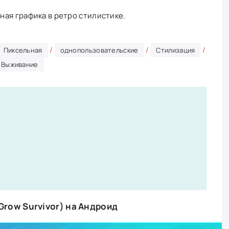
ая графика в ретро стилистике.
/
/
/
Пиксельная
однопользовательские
Стилизация
Выживание
row Survivor) на Андроид