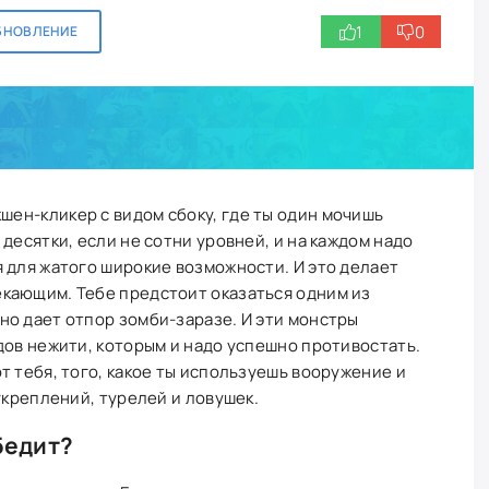
1
0
БНОВЛЕНИЕ
кшен-кликер с видом сбоку, где ты один мочишь
десятки, если не сотни уровней, и на каждом надо
 для жатого широкие возможности. И это делает
кающим. Тебе предстоит оказаться одним из
о дает отпор зомби-заразе. И эти монстры
дов нежити, которым и надо успешно противостать.
т тебя, того, какое ты используешь вооружение и
укреплений, турелей и ловушек.
бедит?