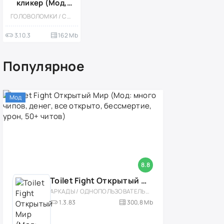
кликер (Мод,
Бесплатные
ГОЛОВОЛОМКИ / СОВМЕЩЕНИЕ ПРЕДМЕТОВ / ПИКСЕЛЬНАЯ / КАЗУАЛЬНЫЕ / ОДНОПОЛЬЗОВАТЕЛЬСКИЕ / СТИЛИЗАЦИЯ / ОФЛАЙН / МОД / ВСТРОЕННЫЙ КЕШ
покупки)
3.10.3
162 Mb
Популярное
Мод
8.8
Toilet Fight Открытый Мир (Мод: много чипов, денег, все открыто, бессмертие, урон, 50+ читов)
АРКАДЫ / ОДНОПОЛЬЗОВАТЕЛЬСКИЕ / ОФЛАЙН / МОД / РОЛЕВЫЕ / ШУТЕРЫ / ОТКРЫТЫЙ МИР / ВСТРОЕННЫЙ КЕШ / 3D / ЭКШЕНЫ / ТУАЛЕТНЫЕ ВОЙНЫ / ДЛЯ ДЕТЕЙ
1.3.83
300,8 Mb