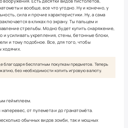
о вооружения. Есть десятки видов пистолетов,
атометы и вообще, все что угодно. Ну и конечно, у
ность, сила и прочие характеристики. Ну, а сама
заключается в кликах по экрану. Ты пальцем и
равление стрельбы. Модно будет купить снаряжение,
о и усиливать укрепления, стены, бетонные блоки,
ли и тому подобное. Все, для того, чтобы
 ходячих.
е благодаря бесплатным покупкам предметов. Теперь
ажатию, без необходимости копить игровую валюту.
вым геймплеем.
й наперевес, от пулемета и до гранатомёта.
несколько обычных видов зомби, так и мощных