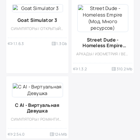
Goat Simulator 3
СИМУЛЯТОРЫ / ОТКРЫТЫЙ МИР / ПРИКЛЮЧЕНИЕ / ПЕСОЧНИЦЫ / ПЛАТНАЯ / МНОГОПОЛЬЗОВАТЕЛЬСКАЯ / СТИЛИЗАЦИЯ / ОДНОПОЛЬЗОВАТЕЛЬСКИЕ / ВСТРОЕННЫЙ КЕШ / МОД / БОЛЬШАЯ / 3D / ВЕСЁЛАЯ / ДЛЯ ДЕТЕЙ
Street Dude -
1.1.6.3
1.3 Gb
Homeless Empire
(Мод, Много
АРКАДЫ / ИЗОМЕТРИЯ / ВЕСЁЛАЯ / КАЗУАЛЬНЫЕ / ОДНОПОЛЬЗОВАТЕЛЬСКИЕ / СТИЛИЗАЦИЯ / ОФЛАЙН / СИМУЛЯТОРЫ / МОД
ресурсов)
1.3.2
310.2 Mb
C AI - Виртуальная
Девушка
СИМУЛЯТОРЫ / РОМАНТИЧЕСКИЕ ЗНАКОМСТВА / ЗНАКОМСТВА / МОД / ВСТРОЕННЫЙ КЕШ
2.54.0
124 Mb