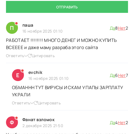
ОТПРАВИТЬ
паша
П
Да
8
Нет
2
16 ноября 2025 01:10
РАБОТАЕТ !!!!!!!! МНОГО ДЕНЕГ И МОЖНО КУПИТЬ
ВСЕЕЕЕ и даже маму разраба этого сайта
Ответить
Цитировать
evchik
E
Да
6
Нет
7
16 ноября 2025 01:10
ОБМАННН ТУТ ВИРУСЫ И СКАМ У ПАПЫ ЗАРПЛАТУ
УКРАЛИ
Ответить
Цитировать
Фанат взломок
Ф
Да
4
Нет
2
2 декабря 2025 21:50