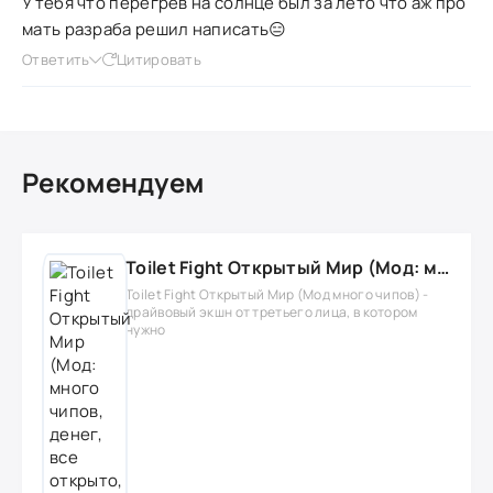
У тебя что перегрев на солнце был за лето что аж про
мать разраба решил написать😑
Ответить
Цитировать
Рекомендуем
Toilet Fight Открытый Мир (Мод: много чипов, денег, все открыто, бессмертие, урон, 50+ читов)
Toilet Fight Открытый Мир (Мод много чипов) -
драйвовый экшн от третьего лица, в котором
нужно