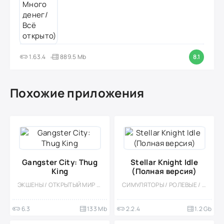
1.63.4
889.5 Mb
8.1
Похожие приложения
Gangster City: Thug
Stellar Knight Idle
King
(Полная версия)
ЭКШЕНЫ / ОТКРЫТЫЙ МИР / СИМУЛЯТОРЫ / ОДНОПОЛЬЗОВАТЕЛЬСКИЕ / СТИЛИЗАЦИЯ / 3D
СИМУЛЯТОРЫ / РОЛЕВЫЕ / ЭКШЕНЫ / КАЗУАЛЬНЫЕ / МНОГОПОЛЬЗОВАТЕЛЬСКАЯ / СОРЕВНОВАТЕЛЬНАЯ / ОДНОПОЛЬЗОВАТЕЛЬСКИЕ / СТИЛИЗАЦИЯ / ФЭНТЕЗИ / ПРИКЛЮЧЕНИЕ / 3D / ОТКРЫТЫЙ МИР / АНИМЕ / ИЗОМЕТРИЯ
6.3
133 Mb
2.2.4
1.2 Gb