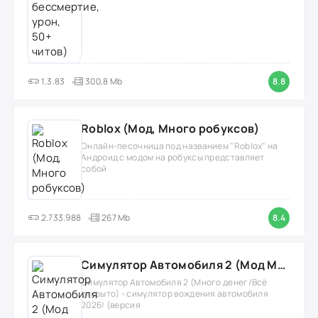
1.3.83
300,8 Mb
8.8
Roblox (Мод, Много робуксов)
Онлайн-песочница под названием "Roblox" на
Андроид с модом на робуксы представляет
собой
2.733.988
267 Mb
8.4
Симулятор Автомобиля 2 (Мод Много денег/Всё открыто)
Симулятор Автомобиля 2 (Много денег/Всё
открыто) - симулятор вождения автомобиля
2026! (версия