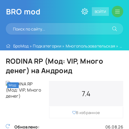
BRO
mod
ВОЙТИ
БроМод
»
Подкатегории
»
Многопользовательская
» RODINA RP (Мод: VIP, Много денег)
RODINA RP (Мод: VIP, Много
денег) на Андроид
Мод:
7.4
В избранное
Обновлено:
06.08.26