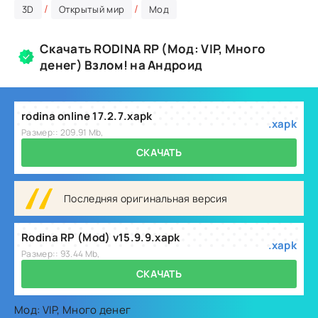
/
/
3D
Открытый мир
Мод
Скачать RODINA RP (Мод: VIP, Много
денег) Взлом! на Андроид
rodina online 17.2.7.xapk
.xapk
Размер:: 209.91 Mb,
СКАЧАТЬ
Последняя оригинальная версия
Rodina RP (Mod) v15.9.9.xapk
.xapk
Размер:: 93.44 Mb,
СКАЧАТЬ
Мод: VIP, Много денег