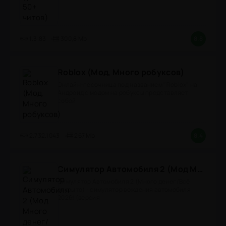
1.3.83
300,8 Mb
8.8
Roblox (Мод, Много робуксов)
Онлайн-песочница под названием "Roblox" на
Андроид с модом на робуксы представляет
собой
2.732.1043
267 Mb
8.4
Симулятор Автомобиля 2 (Мод Много денег/Всё открыто)
Симулятор Автомобиля 2 (Много денег/Всё
открыто) - симулятор вождения автомобиля
2026! (версия