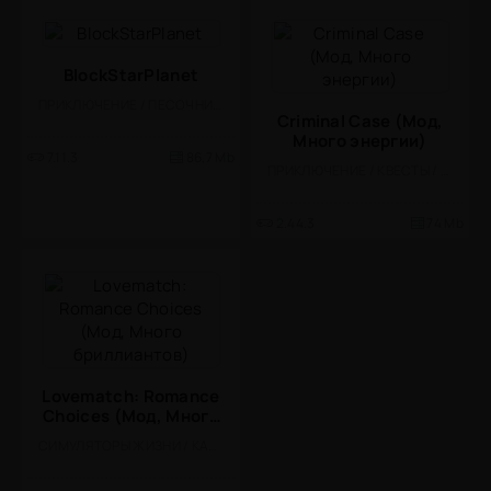
BlockStarPlanet
ПРИКЛЮЧЕНИЕ / ПЕСОЧНИЦЫ / СИМУЛЯТОРЫ / 3D / ПИКСЕЛЬНАЯ / ФЭНТЕЗИ / ОДНОПОЛЬЗОВАТЕЛЬСКИЕ / МНОГОПОЛЬЗОВАТЕЛЬСКАЯ / ОТ ПЕРВОГО ЛИЦА / МАЛЕНЬКАЯ
Criminal Case (Мод,
Много энергии)
7.11.3
86,7 Mb
ПРИКЛЮЧЕНИЕ / КВЕСТЫ / ГОЛОВОЛОМКИ / КАЗУАЛЬНЫЕ / ОДНОПОЛЬЗОВАТЕЛЬСКИЕ / СТИЛИЗАЦИЯ / ОФЛАЙН / МОД / МАЛЕНЬКАЯ / ВСТРОЕННЫЙ КЕШ / ИССЛЕДОВАНИЯ
2.44.3
74 Mb
Lovematch: Romance
Choices (Мод, Много
бриллиантов)
СИМУЛЯТОРЫ ЖИЗНИ / КАЗУАЛЬНЫЕ / СИМУЛЯТОРЫ / РОМАНТИЧЕСКИЕ ЗНАКОМСТВА / ВСТРОЕННЫЙ КЕШ / СТИЛИЗАЦИЯ / ОДНОПОЛЬЗОВАТЕЛЬСКИЕ / МОД