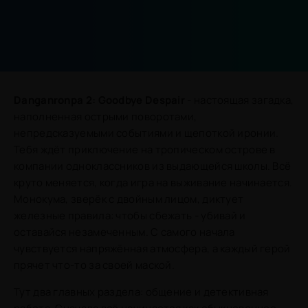
Danganronpa 2: Goodbye Despair
- настоящая загадка,
наполненная острыми поворотами,
непредсказуемыми событиями и щепоткой иронии.
Тебя ждёт приключение на тропическом острове в
компании одноклассников из выдающейся школы. Всё
круто меняется, когда игра на выживание начинается.
Монокума, зверёк с двойным лицом, диктует
железные правила: чтобы сбежать - убивай и
оставайся незамеченным. С самого начала
чувствуется напряжённая атмосфера, а каждый герой
прячет что-то за своей маской.
Тут два главных раздела: общение и детективная