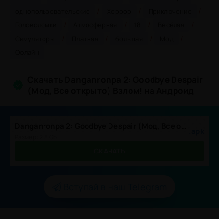
/
/
/
однопользовательские
Хоррор
Приключение
/
/
/
/
Головоломки
Атмосферная
18
Весёлая
/
/
/
/
Симуляторы
Платная
большая
Мод
Офлайн
Скачать Danganronpa 2: Goodbye Despair
(Мод, Все открыто) Взлом! на Андроид
Danganronpa 2: Goodbye Despair (Мод, Все открыто)
.apk
Размер: 2.8 Gb
СКАЧАТЬ
Вступай в наш Telegram