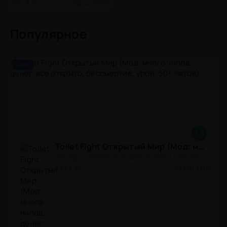
1.3.51
147.71 Mb
Популярное
Мод
8.8
Toilet Fight Открытый Мир (Мод: много чипов, денег, все открыто, бессмертие, урон, 50+ читов)
АРКАДЫ / ОДНОПОЛЬЗОВАТЕЛЬСКИЕ / ОФЛАЙН / МОД / РОЛЕВЫЕ / ШУТЕРЫ / ОТКРЫТЫЙ МИР / ВСТРОЕННЫЙ КЕШ / 3D / ЭКШЕНЫ / ТУАЛЕТНЫЕ ВОЙНЫ / ДЛЯ ДЕТЕЙ
1.3.83
300,8 Mb