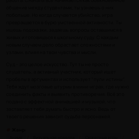
работа. Сначала всё начинается как обыкновенное
общение между студентами, ты узнаешь о них
побольше. Но когда случается убийство, игра
превращается в бурю умственной активности. Ты
ищешь подсказки, задаешь вопросы оставшимся в
живых и готовишься к школьному суду. С каждым
новым случаем дело обрастает сложностями и
узлами, влияя на твои чувства и мысли.
Суд - это целое искусство. Тут ты не просто
слушатель, а активный участник, который ищет
пробелы в аргументах и использует "пули истины".
Тебя ждут мозговые штурмы в мини-играх, где нужно
соединить факты и выявить противоречия. Всё это
подано с эффектной анимацией и музыкой, что
заставляет тебя думать быстро и ясно. Ведь от
твоего решения зависит судьба персонажей.
#
Жанр:
/
/
/
Аниме
Визуальная новелла
Сюжетные игры