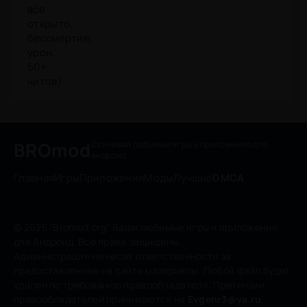
BROmod
Скачивай любимые игры
и приложения для
андроид
Главная
Игры
Приложения
Моды
Лучшие
DMCA
© 2025 "Bromod.org" Ваши любимые игры и приложения
для Андроид. Все права защищены.
Администрация не несет ответственности за
предоставленные на сайте материалы. Любой файл будет
удален по требованию правообладателя. Претензии
правообладателей принимаются на
Evgenr3@ya.ru
.