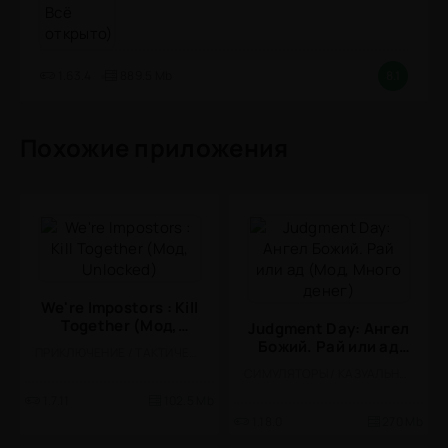
1.63.4
889.5 Mb
8.1
Похожие приложения
We're Impostors : Kill
Together (Мод,
Judgment Day: Ангел
Unlocked)
Божий. Рай или ад
ПРИКЛЮЧЕНИЕ / ТАКТИЧЕСКИЕ / МНОГОПОЛЬЗОВАТЕЛЬСКАЯ / КООПЕРАТИВ / КАЗУАЛЬНЫЕ / ОДНОПОЛЬЗОВАТЕЛЬСКИЕ / СТИЛИЗАЦИЯ / МОД / ОФЛАЙН
(Мод, Много денег)
СИМУЛЯТОРЫ / КАЗУАЛЬНЫЕ / ОДНОПОЛЬЗОВАТЕЛЬСКИЕ / СТИЛИЗАЦИЯ / МОД / ВСТРОЕННЫЙ КЕШ
1.7.11
102.5 Mb
1.18.0
270 Mb