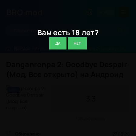
BRO
mod
ВОЙТИ
Вам есть 18 лет?
ДА
НЕТ
БроМод
»
Игры
»
Аниме
» Danganronpa 2: Goodbye Despair (Мод, Все открыто)
Danganronpa 2: Goodbye Despair
(Мод, Все открыто) на Андроид
Мод:
3.3
В избранное
Обновлено:
27.05.26