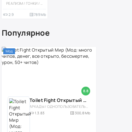
[Мод: Много
РЕАЛИЗМ / ГОНКИ / ЭКСТРЕМАЛЬНАЯ ЕЗДА / ОДНОПОЛЬЗОВАТЕЛЬСКИЕ / ОФЛАЙН / ОТКРЫТЫЙ МИР / МОД / 3D / БОЛЬШАЯ
денег]
2.9
789 Mb
Популярное
Мод
8.8
Toilet Fight Открытый Мир (Мод: много чипов, денег, все открыто, бессмертие, урон, 50+ читов)
АРКАДЫ / ОДНОПОЛЬЗОВАТЕЛЬСКИЕ / ОФЛАЙН / МОД / РОЛЕВЫЕ / ШУТЕРЫ / ОТКРЫТЫЙ МИР / ВСТРОЕННЫЙ КЕШ / 3D / ЭКШЕНЫ / ТУАЛЕТНЫЕ ВОЙНЫ / ДЛЯ ДЕТЕЙ
1.3.83
300,8 Mb