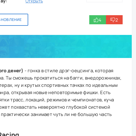
lay:
Открыть
4
2
БНОВЛЕНИЕ
ого денег)
- гонка в стиле дрэг-оецсинга, которая
а. Ты сможешь прокатиться на багги, внедорожниках,
терах, ну и крутых спортивных тачках по идеальным
жанра, открывая новые неповторимые фишки. Есть
тки трасс, локаций, режимов и чемпионатов, куча
может похвастать невероятно глубокой системой
 практически занимает чуть ли не большую часть
Racing