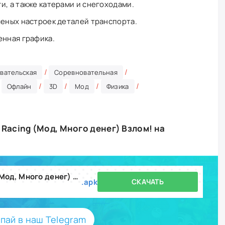
и, а также катерами и снегоходами.
ченых настроек деталей транспорта.
енная графика.
/
/
вательская
Соревновательная
/
/
/
/
/
Офлайн
3D
Мод
Физика
 Racing (Мод, Много денег) Взлом! на
Offroad Outlaws Drag Racing (Мод, Много денег) v1.0.17
.apk
СКАЧАТЬ
пай в наш Telegram