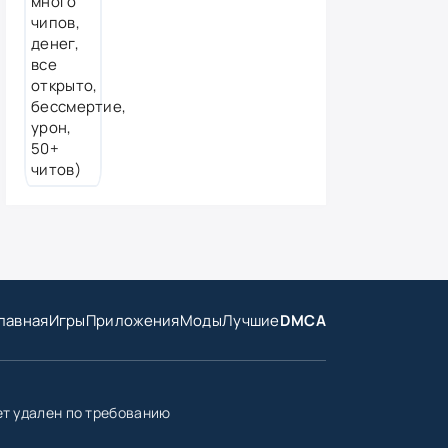
лавная
Игры
Приложения
Моды
Лучшие
DMCA
ет удален по требованию