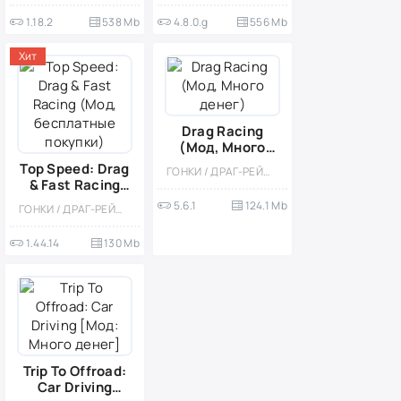
1.18.2
538 Mb
4.8.0.g
556 Mb
Хит
Drag Racing
(Мод, Много
денег)
Top Speed: Drag
ГОНКИ / ДРАГ-РЕЙСИНГ / ОДНОПОЛЬЗОВАТЕЛЬСКИЕ / ОФЛАЙН / МОД / КАЗУАЛЬНЫЕ / СТИЛИЗАЦИЯ / МАЛЕНЬКАЯ / ВСТРОЕННЫЙ КЕШ / ВИД СБОКУ
& Fast Racing
(Мод,
5.6.1
124.1 Mb
ГОНКИ / ДРАГ-РЕЙСИНГ / ОДНОПОЛЬЗОВАТЕЛЬСКИЕ / СТИЛИЗАЦИЯ / ОФЛАЙН / МОД / АРКАДЫ / ВСТРОЕННЫЙ КЕШ
бесплатные
покупки)
1.44.14
130 Mb
Trip To Offroad:
Car Driving