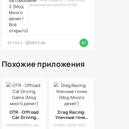
денег/Всё открыто) - симулятор
вождения автомобиля 2026!
(версия
1.63.4
889.5 Mb
8.1
Похожие приложения
OTR - Offroad
Drag Racing:
Car Driving
Уличные гонки
Game (Мод
(Мод Много
СИМУЛЯТОРЫ / ОДНОПОЛЬЗОВАТЕЛЬСКИЕ / СТИЛИЗАЦИЯ / ОФЛАЙН / МОД / 3D / ЭКСТРЕМАЛЬНАЯ ЕЗДА / ВСТРОЕННЫЙ КЕШ / СОРЕВНОВАТЕЛЬНАЯ / МНОГОПОЛЬЗОВАТЕЛЬСКАЯ / PVP
ГОНКИ / ДРАГ-РЕЙСИНГ / КАЗУАЛЬНЫЕ / МНОГОПОЛЬЗОВАТЕЛЬСКАЯ / СОРЕВНОВАТЕЛЬНАЯ / ОДНОПОЛЬЗОВАТЕЛЬСКИЕ / СТИЛИЗАЦИЯ / МОД / ВСТРОЕННЫЙ КЕШ
много денег)
денег)