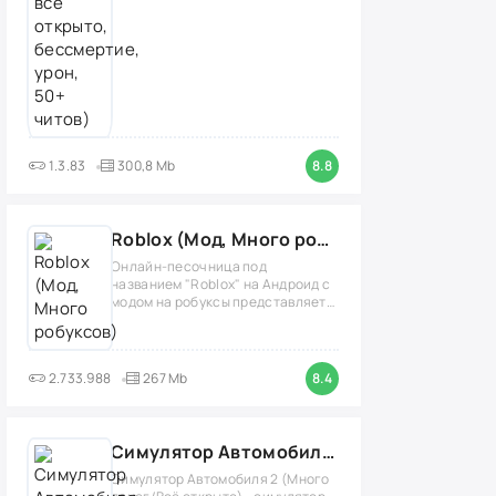
1.3.83
300,8 Mb
8.8
Roblox (Мод, Много робуксов)
Онлайн-песочница под
названием "Roblox" на Андроид с
модом на робуксы представляет
собой
2.733.988
267 Mb
8.4
Симулятор Автомобиля 2 (Мод Много денег/Всё открыто)
Симулятор Автомобиля 2 (Много