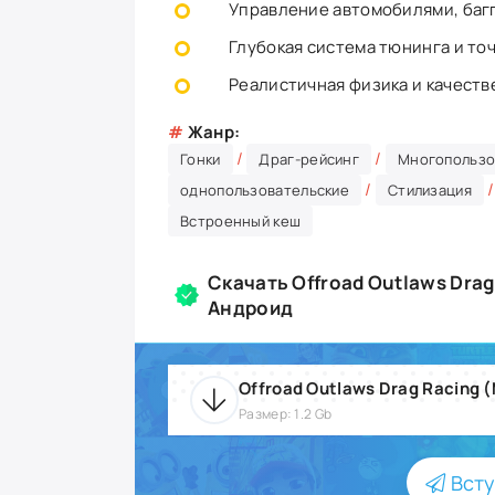
Управление автомобилями, багг
Глубокая система тюнинга и то
Реалистичная физика и качеств
#
Жанр:
/
/
Гонки
Драг-рейсинг
Многопользо
/
однопользовательские
Стилизация
Встроенный кеш
Скачать Offroad Outlaws Drag
Андроид
Размер: 1.2 Gb
Всту