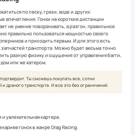
атиться по песку, грязи, воде и других
вые впечатления. Гонки на короткие дистанции
ет не умение поворачивать, а разгон, правильное
жно правильно пользоваться мощностью своего
оперников и приходить первым. И для этого есть
х запчастей транспорта. Можно будет весьма точно
елить разную физику и ощущения от управления багги,
дом или же катером.
 подтвердит. Ты сможешь покупать все, сотни
 и драного транспорта. И все это без ограничений.
 и увлекательная картера.
енариев гонок в жанре Drag Racing.