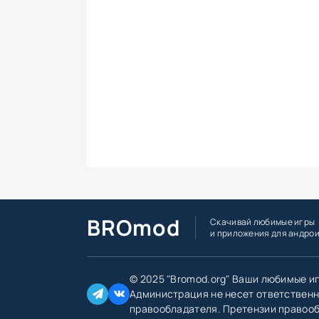
BROmod
Скачивай любимые игры
и приложения для андро
© 2025 "Bromod.org" Ваши любимые и
Администрация не несет ответственн
правообладателя. Претензии правоо