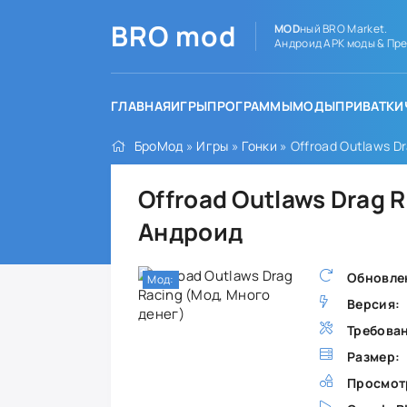
BRO
mod
MOD
ный BRO Market.
Андроид APK моды & Пре
ГЛАВНАЯ
ИГРЫ
ПРОГРАММЫ
МОДЫ
ПРИВАТКИ
БроМод
»
Игры
»
Гонки
» Offroad Outlaws D
Offroad Outlaws Drag 
Андроид
Обновле
Мод:
Версия:
Требова
Размер:
Просмот