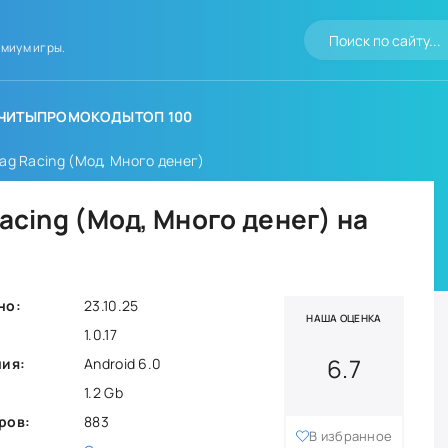
миум игры.
ЧИТЫ
ПРОМОКОДЫ
ТОП 100
rag Racing (Мод, Много денег)
Racing (Мод, Много денег) на
но:
23.10.25
НАША ОЦЕНКА
1.0.17
6.7
ния:
Android 6.0
1.2 Gb
ров:
883
В избранное