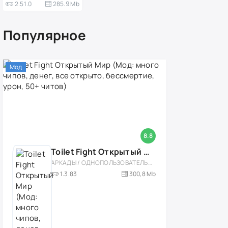
2.51.0
285.9 Mb
Популярное
Мод
8.8
Toilet Fight Открытый Мир (Мод: много чипов, денег, все открыто, бессмертие, урон, 50+ читов)
АРКАДЫ / ОДНОПОЛЬЗОВАТЕЛЬСКИЕ / ОФЛАЙН / МОД / РОЛЕВЫЕ / ШУТЕРЫ / ОТКРЫТЫЙ МИР / ВСТРОЕННЫЙ КЕШ / 3D / ЭКШЕНЫ / ТУАЛЕТНЫЕ ВОЙНЫ / ДЛЯ ДЕТЕЙ
1.3.83
300,8 Mb