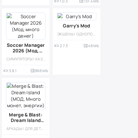
1.0.3
131.4 Mb
Garry's Mod
ЭКШЕНЫ / ОДНОПОЛЬЗОВАТЕЛЬСКИЕ / МНОГОПОЛЬЗОВАТЕЛЬСКАЯ / ПОРТЫ / ОТ ПЕРВОГО ЛИЦА / 3D / ПЕСОЧНИЦЫ / ФИЗИКА
Soccer Manager
2.7.3
48 Mb
2026 (Мод,
много денег)
СИМУЛЯТОРЫ / КАЗУАЛЬНЫЕ / ОДНОПОЛЬЗОВАТЕЛЬСКИЕ / МОД / РЕАЛИЗМ
3.8.1
866 Mb
Merge & Blast:
Dream Island
(МОД, Много
АРКАДЫ / ДЛЯ ДЕТЕЙ / ОДНОПОЛЬЗОВАТЕЛЬСКИЕ / МОД / КАЗУАЛЬНЫЕ / ОФЛАЙН / ГОЛОВОЛОМКИ
монет,
энергии)