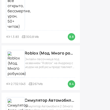
1.3.83
300,8 Mb
8.8
Roblox (Мод, Много робуксов)
Онлайн-песочница под
названием "Roblox" на Андроид с
модом на робуксы представляет
собой
2.732.1043
267 Mb
8.4
Симулятор Автомобиля 2 (Мод Много денег/Всё открыто)
Симулятор Автомобиля 2 (Много