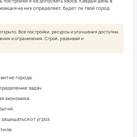
ь постройки и не допускать хаоса. Каждый день в
еакция на них определяет, будет ли твой город
открыто. Все постройки, ресурсы и улучшения доступны
ления и ограничения. Строй, развивай и
витие города.
пределение задач.
я экономика.
бытий.
 защищаться от угроз.
стиле.