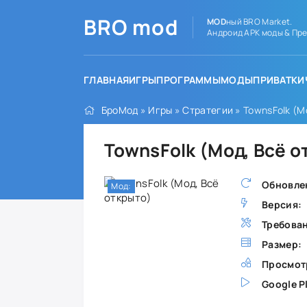
BRO
mod
MOD
ный BRO Market.
Андроид APK моды & Пре
ГЛАВНАЯ
ИГРЫ
ПРОГРАММЫ
МОДЫ
ПРИВАТКИ
БроМод
»
Игры
»
Стратегии
» TownsFolk (М
TownsFolk (Мод, Всё 
Обновле
Мод:
Версия:
Требова
Размер:
Просмот
Google P