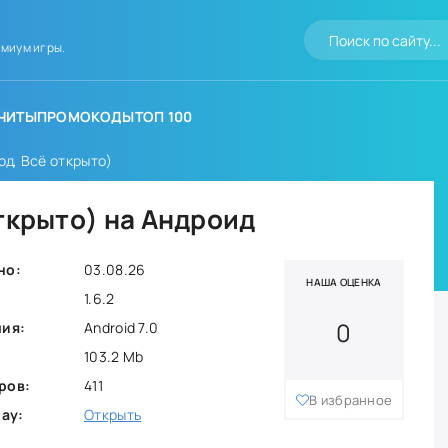
миум игры.
ЧИТЫ
ПРОМОКОДЫ
ТОП 100
од, Всё открыто)
открыто) на Андроид
но:
03.08.26
НАША ОЦЕНКА
1.6.2
0
ния:
Android 7.0
103.2 Mb
ров:
411
В избранное
lay:
Открыть