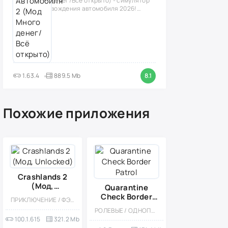
денег/Всё открыто) - симулятор
вождения автомобиля 2026!
(версия
1.63.4
889.5 Mb
8.1
Похожие приложения
Crashlands 2
(Мод,
Quarantine
Unlocked)
Check Border
ПРИКЛЮЧЕНИЕ / ФЭНТЕЗИ / НАУЧНАЯ ФАНТАСТИКА / ОФЛАЙН / ОДНОПОЛЬЗОВАТЕЛЬСКИЕ / МОД / ПЛАТНАЯ / ВЫЖИВАНИЕ / КРАФТИНГ / ЭКШЕНЫ
Patrol
РОЛЕВЫЕ / ОДНОПОЛЬЗОВАТЕЛЬСКИЕ / КАЗУАЛЬНЫЕ / МОД / 3D / ТАКТИЧЕСКИЕ / КРАФТИНГ
100.1.615
321.2 Mb