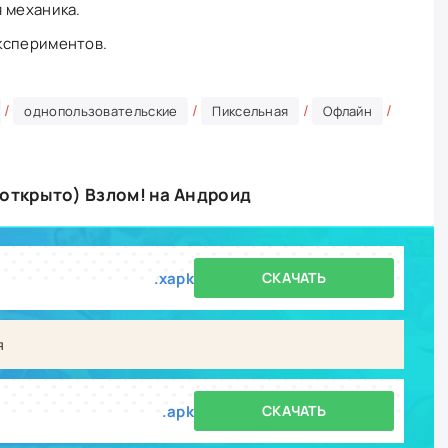
 механика.
кспериментов.
/
/
/
/
однопользовательские
Пиксельная
Офлайн
 открыто) Взлом! на Андроид
.xapk
СКАЧАТЬ
я
.apk
СКАЧАТЬ