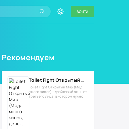
ВОЙТИ
Рекомендуем
Toilet Fight Открытый Мир (Мод: много чипов, денег, все открыто, бессмертие, урон, 50+ читов)
Toilet Fight Открытый Мир (Мод
много чипов) - драйвовый экшн от
третьего лица, в котором нужно