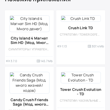
Crush Link TD
СТРАТЕГИИ / TOWER DEFENCE / КИБЕРПАНК / БУДУЮЩИЕ / НАУЧНАЯ ФАНТАСТИКА / БОССЫ / МОД / ПЛАТНАЯ
City Island 4 Магнат
Sim HD (Мод, Много
1.13
307.4 Mb
денег)
СИМУЛЯТОРЫ / УПРАВЛЕНИЕ / ГРАДОСТРОЕНИЕ / ОДНОПОЛЬЗОВАТЕЛЬСКИЕ / СТИЛИЗАЦИЯ / ОФЛАЙН / МОД / ВСТРОЕННЫЙ КЕШ
3.7.0
145.7 Mb
Tower Crush Evolution
- TD
Candy Crush Friends
СТРАТЕГИИ / КАЗУАЛЬНЫЕ / МНОГОПОЛЬЗОВАТЕЛЬСКАЯ / СОРЕВНОВАТЕЛЬНАЯ / ОДНОПОЛЬЗОВАТЕЛЬСКИЕ / СТИЛИЗАЦИЯ / ОФЛАЙН / ФЭНТЕЗИ / ВИД СБОКУ / МАЛЕНЬКАЯ / ИНДИ / МОД
Saga (Мод, много
жизней/ходов)