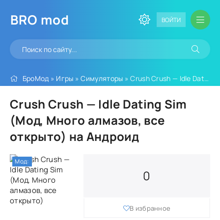
BRO
mod
ВОЙТИ
БроМод
»
Игры
»
Симуляторы
» Crush Crush — Idle Dating Sim (Мод, Много алмазов, все открыто)
Crush Crush — Idle Dating Sim
(Мод, Много алмазов, все
открыто) на Андроид
Мод:
0
В избранное