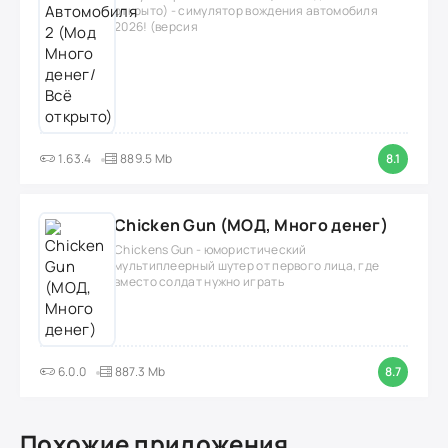
открыто) - симулятор вождения автомобиля
2026! (версия
1.63.4
889.5 Mb
8.1
Chicken Gun (МОД, Много денег)
Chickens Gun - юмористический
мультиплеерный шутер от первого лица, где
вместо солдат нужно играть
6.0.0
887.3 Mb
8.7
Похожие приложения