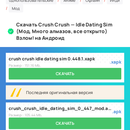
/
/
/
однопользовательские
Аниме
Офлайн
Инди
/
Мод
Скачать Crush Crush — Idle Dating Sim
(Мод, Много алмазов, все открыто)
Взлом! на Андроид
crush crush idle dating sim 0.448.1.xapk
.xapk
Размер:: 151.16 Mb,
СКАЧАТЬ
Последняя оригинальная версия
crush_crush_idle_dating_sim_0_447_mod.apk
.apk
Размер:: 105.44 Mb,
СКАЧАТЬ