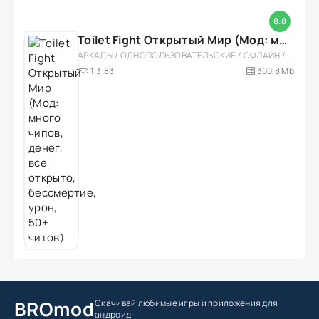
8.8
Toilet Fight Открытый Мир (Мод: много чипов, денег, все открыто, бессмертие, урон, 50+ читов)
АРКАДЫ / ОДНОПОЛЬЗОВАТЕЛЬСКИЕ / ОФЛАЙН / МОД / РОЛЕВЫЕ / ШУТЕРЫ / ОТКРЫТЫЙ МИР / ВСТРОЕННЫЙ КЕШ / 3D / ЭКШЕНЫ / ТУАЛЕТНЫЕ ВОЙНЫ / ДЛЯ ДЕТЕЙ
1.3.83
300,8 Mb
BROmod
Скачивай любимые игры
и приложения для
андроид