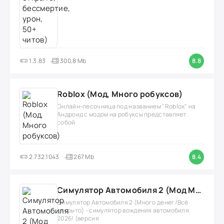
1.3.83
300,8 Mb
8.8
Roblox (Мод, Много робуксов)
Онлайн-песочница под названием "Roblox" на
Андроид с модом на робуксы представляет
собой
2.732.1043
267 Mb
8.4
Симулятор Автомобиля 2 (Мод Много денег/Всё открыто)
Симулятор Автомобиля 2 (Много денег/Всё
открыто) - симулятор вождения автомобиля
2026! (версия