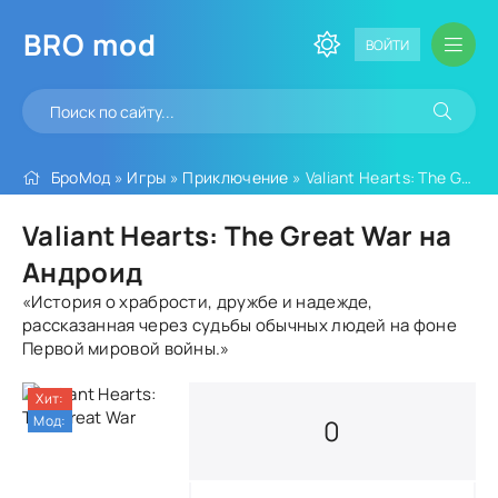
BRO
mod
ВОЙТИ
БроМод
»
Игры
»
Приключение
» Valiant Hearts: The Great War
Valiant Hearts: The Great War на
Андроид
«История о храбрости, дружбе и надежде,
рассказанная через судьбы обычных людей на фоне
Первой мировой войны.»
Хит:
Мод:
0