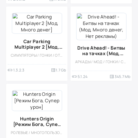
Car Parking
Multiplayer 2 [Мод,
Drive Ahead! - Битвы
Много денег]
на тачках (Мод,
СИМУЛЯТОРЫ / ГОНКИ / ОТКРЫТЫЙ МИР / КАЗУАЛЬНЫЕ / СТИЛИЗАЦИЯ / 3D / ВСТРОЕННЫЙ КЕШ / БОЛЬШАЯ / МОД / ФИЗИКА
Много денег, Нет
АРКАДЫ / МОД / ГОНКИ / СОРЕВНОВАТЕЛЬНАЯ / МНОГОПОЛЬЗОВАТЕЛЬСКАЯ / ОДНОПОЛЬЗОВАТЕЛЬСКИЕ / ОФЛАЙН / ПИКСЕЛЬНАЯ / МАЛЕНЬКАЯ
рекламы)
1.3.2.3
1.7 Gb
5.1.24
345.7 Mb
Hunters Origin
[Режим Бога, Супер
урон]
РОЛЕВЫЕ / МНОГОПОЛЬЗОВАТЕЛЬСКАЯ / СОРЕВНОВАТЕЛЬНАЯ / ФЭНТЕЗИ / МОНСТРЫ / ПРИКЛЮЧЕНИЕ / ОТКРЫТЫЙ МИР / МОД