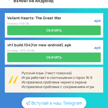
Взлом! на Андроид
Valiant Hearts: The Great War
.apk
Размер: 848 Mb
СКАЧАТЬ
vh1.build.104(for-new-android).apk
.apk
Размер:: 870.48 Mb,
СКАЧАТЬ
Русский язык (текст+озвучка)
Игра работает в соотношении сторон 16:9
Исправлена проблема черного экрана
Исправлена проблема с сохранением игры
Вступай в наш Telegram