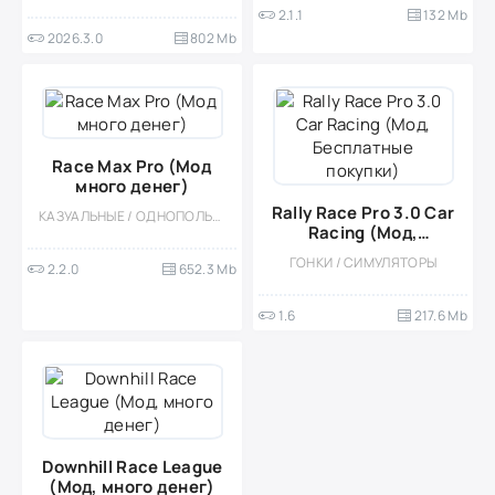
2.1.1
132 Mb
2026.3.0
802 Mb
Race Max Pro (Мод
много денег)
Rally Race Pro 3.0 Car
КАЗУАЛЬНЫЕ / ОДНОПОЛЬЗОВАТЕЛЬСКИЕ / ОФЛАЙН / СТИЛИЗАЦИЯ / ГОНКИ / МОД / БОЛЬШАЯ / АРКАДЫ / 3D / ВСТРОЕННЫЙ КЕШ
Racing (Мод,
Бесплатные покупки)
ГОНКИ / СИМУЛЯТОРЫ
2.2.0
652.3 Mb
1.6
217.6 Mb
Downhill Race League
(Мод, много денег)