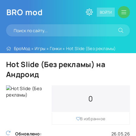
BRO
mod
ВОЙТИ
БроМод
»
Игры
»
Гонки
» Hot Slide (Без рекламы)
Hot Slide (Без рекламы) на
Андроид
0
В избранное
Обновлено:
26.05.26