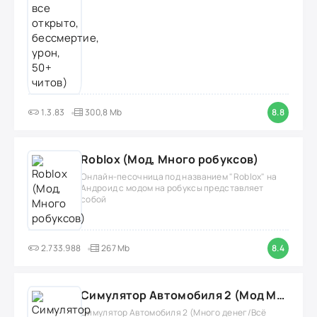
1.3.83
300,8 Mb
8.8
Roblox (Мод, Много робуксов)
Онлайн-песочница под названием "Roblox" на
Андроид с модом на робуксы представляет
собой
2.733.988
267 Mb
8.4
Симулятор Автомобиля 2 (Мод Много денег/Всё открыто)
Симулятор Автомобиля 2 (Много денег/Всё