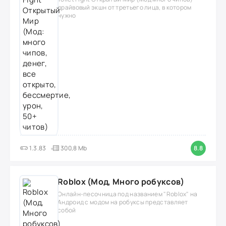
драйвовый экшн от третьего лица, в котором
нужно
1.3.83
300,8 Mb
8.8
Roblox (Мод, Много робуксов)
Онлайн-песочница под названием "Roblox" на
Андроид с модом на робуксы представляет
собой