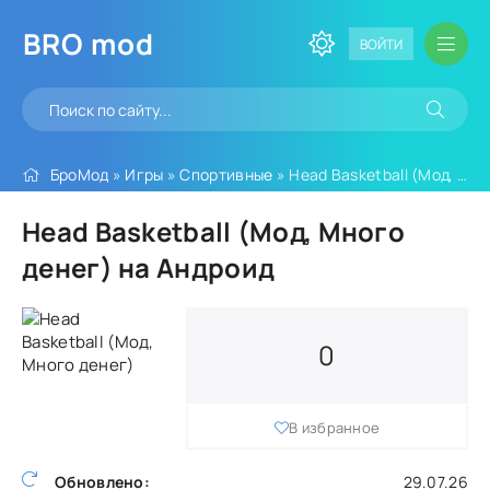
BRO
mod
ВОЙТИ
БроМод
»
Игры
»
Спортивные
» Head Basketball (Мод, Много денег)
Head Basketball (Мод, Много
денег) на Андроид
0
В избранное
Обновлено:
29.07.26