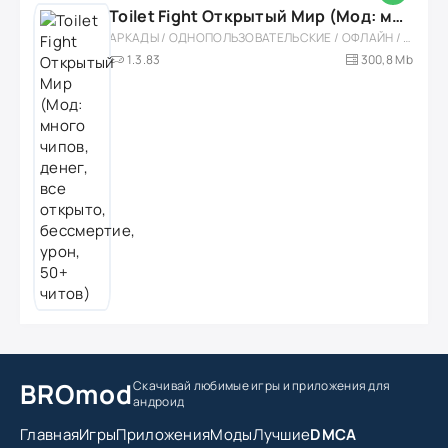
Toilet Fight Открытый Мир (Мод: много чипов, денег, все открыто, бессмертие, урон, 50+ читов)
АРКАДЫ / ОДНОПОЛЬЗОВАТЕЛЬСКИЕ / ОФЛАЙН / МОД / РОЛЕВЫЕ / ШУТЕРЫ / ОТКРЫТЫЙ МИР / ВСТРОЕННЫЙ КЕШ / 3D / ЭКШЕНЫ / ТУАЛЕТНЫЕ ВОЙНЫ / ДЛЯ ДЕТЕЙ
1.3.83
300,8 Mb
BROmod
Скачивай любимые игры
и приложения для
андроид
Главная
Игры
Приложения
Моды
Лучшие
DMCA