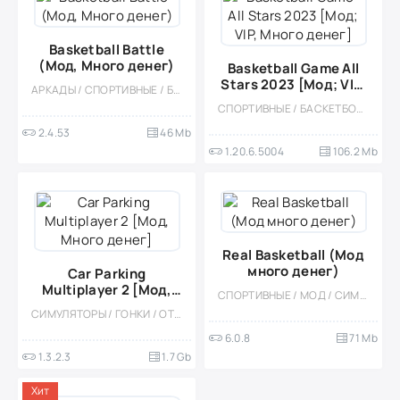
Basketball Battle
(Мод, Много денег)
Basketball Game All
Stars 2023 [Мод; VIP,
АРКАДЫ / СПОРТИВНЫЕ / БАСКЕТБОЛ / КАЗУАЛЬНЫЕ / СТИЛИЗАЦИЯ / ОДНОПОЛЬЗОВАТЕЛЬСКИЕ / ОФЛАЙН / МОД / ВСТРОЕННЫЙ КЕШ / МАЛЕНЬКАЯ / ВИД СБОКУ
Много денег]
СПОРТИВНЫЕ / БАСКЕТБОЛ / КАЗУАЛЬНЫЕ / ОДНОПОЛЬЗОВАТЕЛЬСКИЕ / СТИЛИЗАЦИЯ / ОФЛАЙН / 3D / МОД / ВСТРОЕННЫЙ КЕШ / МАЛЕНЬКАЯ
2.4.53
46 Mb
1.20.6.5004
106.2 Mb
Real Basketball (Мод
много денег)
Car Parking
Multiplayer 2 [Мод,
СПОРТИВНЫЕ / МОД / СИМУЛЯТОРЫ / 3D / ОДНОПОЛЬЗОВАТЕЛЬСКИЕ / ОФЛАЙН / СТИЛИЗАЦИЯ / ВСТРОЕННЫЙ КЕШ / МАЛЕНЬКАЯ
Много денег]
СИМУЛЯТОРЫ / ГОНКИ / ОТКРЫТЫЙ МИР / КАЗУАЛЬНЫЕ / СТИЛИЗАЦИЯ / 3D / ВСТРОЕННЫЙ КЕШ / БОЛЬШАЯ / МОД / ФИЗИКА
6.0.8
71 Mb
1.3.2.3
1.7 Gb
Хит