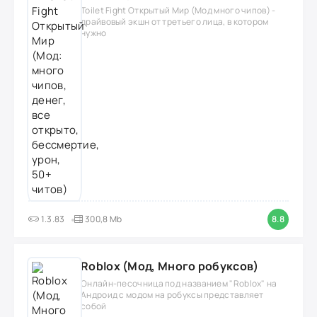
Toilet Fight Открытый Мир (Мод много чипов) -
драйвовый экшн от третьего лица, в котором
нужно
1.3.83
300,8 Mb
8.8
Roblox (Мод, Много робуксов)
Онлайн-песочница под названием "Roblox" на
Андроид с модом на робуксы представляет
собой