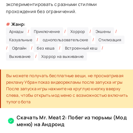
экспериментировать с разными стилями
прохождения без ограничений.
#
Жанр:
/
/
/
/
Аркады
Приключение
Хоррор
Экшены
/
/
Казуальные
однопользовательские
Стилизация
/
/
/
/
Офлайн
без кеша
Встроенный кеш
/
Выживание
Хоррор на выживание
Вы можете получать бесплатные вещи, не просматривая
рекламу Убран показ видеорекламы после запуска игры
После запуска игры нажмите на круглую кнопку вверху
слева, чтобы открыть мод меню с возможностью включить
тупого бота
Скачать Mr. Meat 2: Побег из тюрьмы (Мод
меню) на Андроид