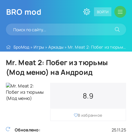
BRO
mod
ВОЙТИ
БроМод
»
Игры
»
Аркады
» Mr. Meat 2: Побег из тюрьмы (Мод меню)
Mr. Meat 2: Побег из тюрьмы
(Мод меню) на Андроид
8.9
В избранное
Обновлено:
25.11.25