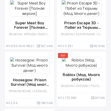
Super Meat Boy
Prison Escape 3D -
Forever [Полная
Побег из Тюрьмы
версия]
(Мод, Много денег)
ЭКШЕНЫ / АРКАДЫ / ВИД СБОКУ / ПЛАТНАЯ / ПРИКЛЮЧЕНИЕ / ОДНОПОЛЬЗОВАТЕЛЬСКИЕ / ОФЛАЙН / БОЛЬШАЯ / КРОВЬ / СЛОЖНАЯ / ПЛАТФОРМЕРЫ
ЭКШЕНЫ / КАЗУАЛЬНЫЕ / ОДНОПОЛЬЗОВАТЕЛЬСКИЕ / СТИЛИЗАЦИЯ / ОФЛАЙН / 3D / ВЕСЁЛАЯ / СИМУЛЯТОРЫ / МОД / ВСТРОЕННЫЙ КЕШ / ФИЗИКА
6755.1849.1962.1510
927.4 Mb
0.3.39.1
86.9 Mb
Хит
Roblox (Мод, Много
робуксов)
Hoosegow: Prison
Survival (Мод много
ЭКШЕНЫ / ОНЛАЙН / ПЕСОЧНИЦЫ / МОД / СТИЛИЗАЦИЯ / МНОГОПОЛЬЗОВАТЕЛЬСКАЯ / ОДНОПОЛЬЗОВАТЕЛЬСКИЕ / КАЗУАЛЬНЫЕ / СИМУЛЯТОРЫ / ПРИКЛЮЧЕНИЕ / 3D
денег)
ПРИКЛЮЧЕНИЕ / КАЗУАЛЬНЫЕ / ОДНОПОЛЬЗОВАТЕЛЬСКИЕ / СТИЛИЗАЦИЯ / ВИЗУАЛЬНАЯ НОВЕЛЛА / СИМУЛЯТОРЫ / ВСТРОЕННЫЙ КЕШ / СИМУЛЯТОРЫ ЖИЗНИ / МОД
2.733.988
267 Mb
2.9.6
198.5 Mb