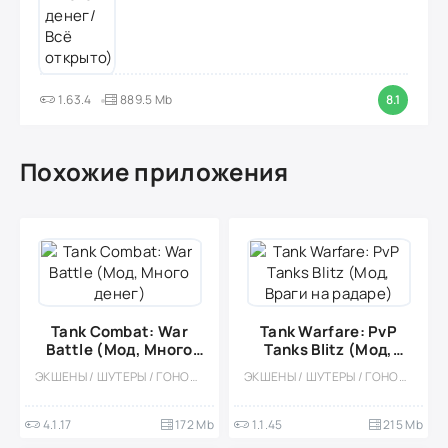
1.63.4
889.5 Mb
8.1
Похожие приложения
Tank Combat: War
Tank Warfare: PvP
Battle (Мод, Много
Tanks Blitz (Мод,
денег)
Враги на радаре)
ЭКШЕНЫ / ШУТЕРЫ / ГОНОЧНЫЙ ШУТЕР / КАЗУАЛЬНЫЕ / ОДНОПОЛЬЗОВАТЕЛЬСКИЕ / ОФЛАЙН / СТИЛИЗАЦИЯ / ВИД СБОКУ / ТАНКИ / АРКАДЫ / МАЛЕНЬКАЯ / МОД
ЭКШЕНЫ / ШУТЕРЫ / ГОНОЧНЫЙ ШУТЕР / ТАНКИ / КАЗУАЛЬНЫЕ / МНОГОПОЛЬЗОВАТЕЛЬСКАЯ / СОРЕВНОВАТЕЛЬНАЯ / СТИЛИЗАЦИЯ / 3D / МОД / ВОЙНА / РЕАЛИЗМ
4.1.17
172 Mb
1.1.45
215 Mb