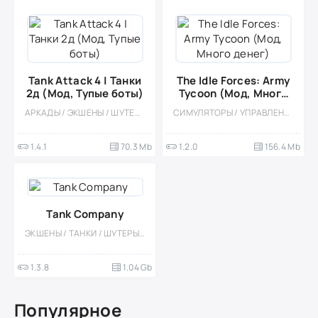
Tank Attack 4 | Танки
The Idle Forces: Army
2д (Мод, Тупые боты)
Tycoon (Мод, Много
денег)
АРКАДЫ / ЭКШЕНЫ / ШУТЕРЫ / ГОНОЧНЫЙ ШУТЕР / КАЗУАЛЬНЫЕ / ОДНОПОЛЬЗОВАТЕЛЬСКИЕ / СТИЛИЗАЦИЯ / ОФЛАЙН / МОД / ВСТРОЕННЫЙ КЕШ / ТАНКИ / ВИД СБОКУ
СИМУЛЯТОРЫ / УПРАВЛЕНИЕ / ЭКОНОМИЧЕСКАЯ СТРАТЕГИЯ / КАЗУАЛЬНЫЕ / ВОКСЕЛЬНАЯ / ОДНОПОЛЬЗОВАТЕЛЬСКИЕ / СТИЛИЗАЦИЯ / ИЗОМЕТРИЯ / ВСТРОЕННЫЙ КЕШ / МОД
1.4.1
70.3 Mb
1.2.0
156.4 Mb
Tank Company
ЭКШЕНЫ / ТАНКИ / ШУТЕРЫ / МНОГОПОЛЬЗОВАТЕЛЬСКАЯ / СОРЕВНОВАТЕЛЬНАЯ / ГОНОЧНЫЙ ШУТЕР / РЕАЛИЗМ / КАЗУАЛЬНЫЕ / БОЛЬШАЯ / 3D
1.3.8
1.04 Gb
Популярное