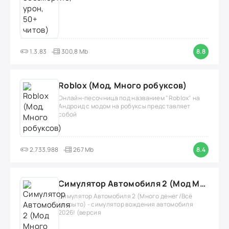
1.3.83
300,8 Mb
8.8
Roblox (Мод, Много робуксов)
Онлайн-песочница под названием "Roblox" на
Андроид с модом на робуксы представляет
собой
2.733.988
267 Mb
8.4
Симулятор Автомобиля 2 (Мод Много денег/Всё открыто)
Симулятор Автомобиля 2 (Много денег/Всё
открыто) - симулятор вождения автомобиля
2026! (версия