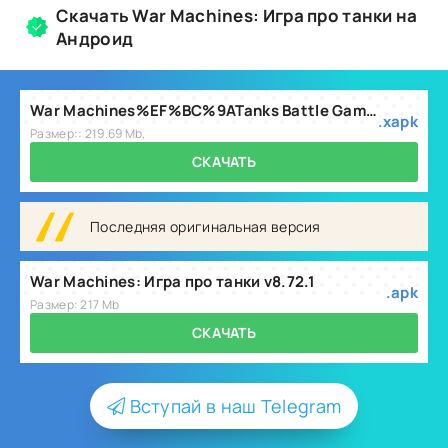
Скачать War Machines: Игра про танки на
Андроид
War Machines%EF%BC%9ATanks Battle Game_8.70.4.xapk
.xapk
Размер:: 219.69 Mb,
СКАЧАТЬ
Последняя оригинальная версия
War Machines: Игра про танки v8.72.1
.apk
Размер: 217 Mb
СКАЧАТЬ
Вступай в наш Telegram