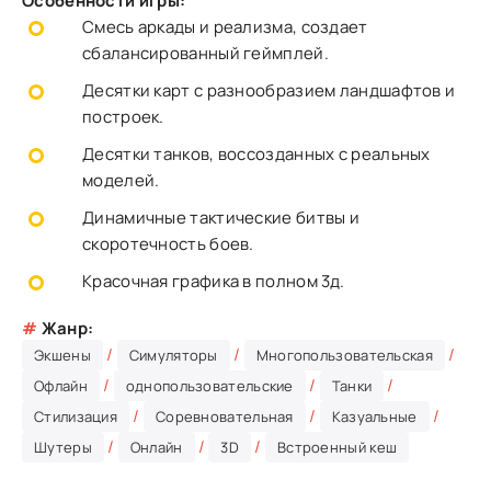
Особенности игры:
Смесь аркады и реализма, создает
сбалансированный геймплей.
Десятки карт с разнообразием ландшафтов и
построек.
Десятки танков, воссозданных с реальных
моделей.
Динамичные тактические битвы и
скоротечность боев.
Красочная графика в полном 3д.
#
Жанр:
/
/
/
Экшены
Симуляторы
Многопользовательская
/
/
/
Офлайн
однопользовательские
Танки
/
/
/
Стилизация
Соревновательная
Казуальные
/
/
/
Шутеры
Онлайн
3D
Встроенный кеш