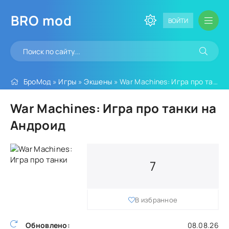
BRO
mod
ВОЙТИ
БроМод
»
Игры
»
Экшены
» War Machines: Игра про танки
War Machines: Игра про танки на
Андроид
7
В избранное
Обновлено:
08.08.26