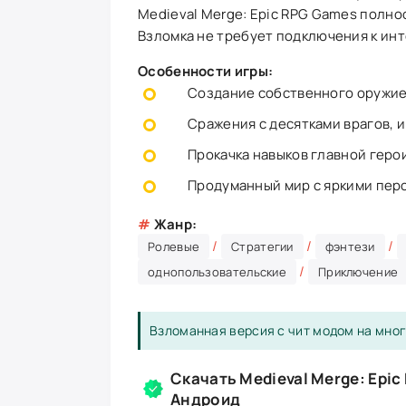
Medieval Merge: Epic RPG Games полнос
Взломка не требует подключения к инт
Особенности игры:
Создание собственного оружие
Сражения с десятками врагов, 
Прокачка навыков главной геро
Продуманный мир с яркими пер
#
Жанр:
/
/
/
Ролевые
Стратегии
фэнтези
/
однопользовательские
Приключение
Взломанная версия с чит модом на мног
Скачать Medieval Merge: Epic
Андроид