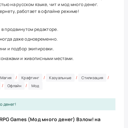
тью на русском языке, чит и мод много денег.
ернету, работает в офлайне режиме!
 в продвинутом редакторе.
иногда даже одновременно.
ини и подбор экипировки.
сонажами и живописными местами.
/
/
/
/
Магия
Крафтинг
Казуальные
Стилизация
/
/
Офлайн
Мод
о денег!
 RPG Games (Мод много денег) Взлом! на