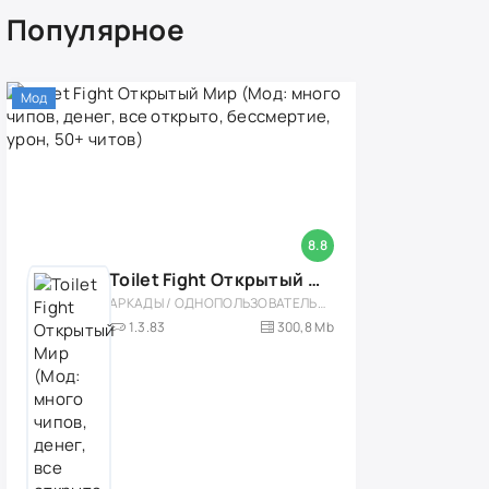
Популярное
Мод
8.8
Toilet Fight Открытый Мир (Мод: много чипов, денег, все открыто, бессмертие, урон, 50+ читов)
АРКАДЫ / ОДНОПОЛЬЗОВАТЕЛЬСКИЕ / ОФЛАЙН / МОД / РОЛЕВЫЕ / ШУТЕРЫ / ОТКРЫТЫЙ МИР / ВСТРОЕННЫЙ КЕШ / 3D / ЭКШЕНЫ / ТУАЛЕТНЫЕ ВОЙНЫ / ДЛЯ ДЕТЕЙ
1.3.83
300,8 Mb