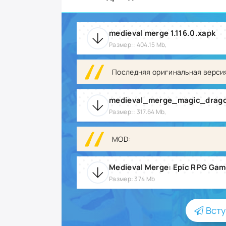
medieval merge 1.116.0.xapk
Размер:: 404.15 Mb,
Последняя оригинальная верси
Размер:: 317.64 Mb,
MOD:
Размер: 374 Mb
Всту