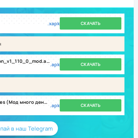
.xapk
СКАЧАТЬ
я
medieval_merge_magic_dragon_v1_110_0_mod.apk
.apk
СКАЧАТЬ
Medieval Merge: Epic RPG Games (Мод много денег) v1.117.1
.apk
СКАЧАТЬ
пай в наш Telegram