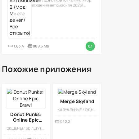
денег/Всё открыто) - симулятор
вождения автомобиля 2026!
(версия
1.63.4
889.5 Mb
8.1
Похожие приложения
Merge Skyland
КАЗУАЛЬНЫЕ / ОДНОПОЛЬЗОВАТЕЛЬСКИЕ / ОФЛАЙН / ДЛЯ ДЕТЕЙ / СТИЛИЗАЦИЯ / АРКАДЫ / ГОЛОВОЛОМКИ
Donut Punks:
Online Epic
0.12.2
Brawl
ЭКШЕНЫ / 3D / ШУТЕРЫ / МНОГОПОЛЬЗОВАТЕЛЬСКАЯ / СОРЕВНОВАТЕЛЬНАЯ / КАЗУАЛЬНЫЕ / СТИЛИЗАЦИЯ / ЗОМБИ / MOBA / ОНЛАЙН / МОД / КООПЕРАТИВ / PVP