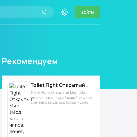
ВОЙТИ
Рекомендуем
Toilet Fight Открытый Мир (Мод: много чипов, денег, все открыто, бессмертие, урон, 50+ читов)
Toilet Fight Открытый Мир (Мод
много чипов) - драйвовый экшн от
третьего лица, в котором нужно