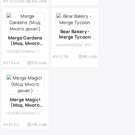
1.0.0.2057
304.2 Mb
Bear Bakery -
Merge Tycoon
Merge Gardens
(Мод, Много
СИМУЛЯТОРЫ / УПРАВЛЕНИЕ / ЭКОНОМИЧЕСКАЯ СТРАТЕГИЯ / ОДНОПОЛЬЗОВАТЕЛЬСКИЕ / СТИЛИЗАЦИЯ / ПО МУЛЬТФИЛЬМАМ / МОД / ОФЛАЙН / ДЛЯ ДЕТЕЙ / МИЛАЯ
денег)
ГОЛОВОЛОМКИ / ТРИ В РЯД / ПРИКЛЮЧЕНИЕ / КАЗУАЛЬНЫЕ / ОДНОПОЛЬЗОВАТЕЛЬСКИЕ / СТИЛИЗАЦИЯ / ОФЛАЙН / МОД / ДЕВОЧКАМ
1.2.35
88.4 Mb
1.54.4
519.4 Mb
Merge Magic!
(Мод, Много
денег)
ГОЛОВОЛОМКИ / СОВМЕЩЕНИЕ ПРЕДМЕТОВ / КАЗУАЛЬНЫЕ / ОДНОПОЛЬЗОВАТЕЛЬСКИЕ / СТИЛИЗАЦИЯ / ОФЛАЙН / МОД / ДЛЯ ДЕТЕЙ / МАГИЯ / ФЭНТЕЗИ
10.3.0
195.4 Mb