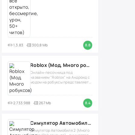
1.3.83
300,8 Mb
8.8
Roblox (Мод, Много робуксов)
Онлайн-песочница под
названием "Roblox" на Андроид с
модом на робуксы представляет
собой
2.733.988
267 Mb
8.4
Симулятор Автомобиля 2 (Мод Много денег/Всё открыто)
Симулятор Автомобиля 2 (Много