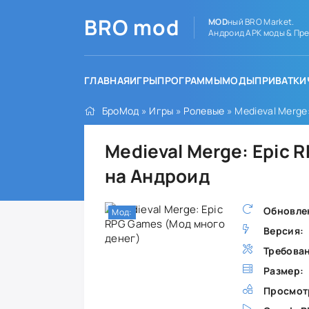
BRO
mod
MOD
ный BRO Market.
Андроид APK моды & Пре
ГЛАВНАЯ
ИГРЫ
ПРОГРАММЫ
МОДЫ
ПРИВАТКИ
БроМод
»
Игры
»
Ролевые
» Medieval Merge
Medieval Merge: Epic 
на Андроид
Обновле
Мод:
Версия:
Требова
Размер:
Просмот