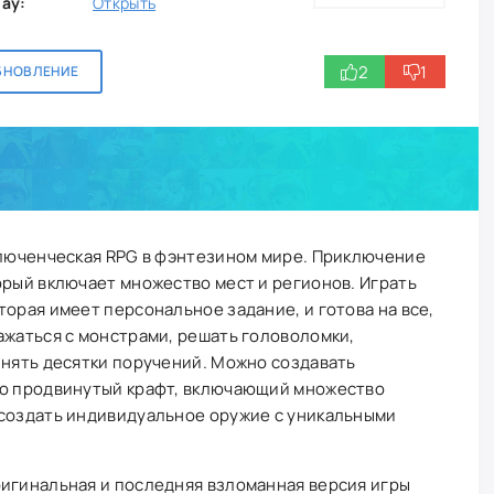
lay:
Открыть
2
1
БНОВЛЕНИЕ
ключенческая RPG в фэнтезином мире. Приключение
орый включает множество мест и регионов. Играть
торая имеет персональное задание, и готова на все,
ажаться с монстрами, решать головоломки,
лнять десятки поручений. Можно создавать
то продвинутый крафт, включающий множество
 создать индивидуальное оружие с уникальными
ригинальная и последняя взломанная версия игры