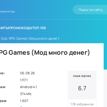
миум игры.
ЧИТЫ
ПРОМОКОДЫ
ТОП 100
: Epic RPG Games (Мод много денег)
RPG Games (Мод много денег)
но:
06.08.26
НАША ОЦЕНКА
1.117.1
6.7
ния:
Android 4.1
374 Mb
ров:
1 607
В избранное