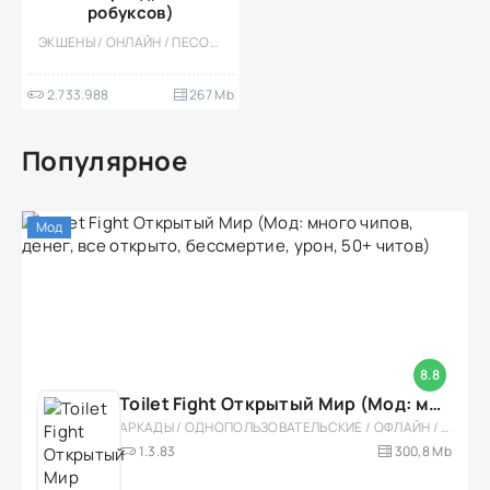
робуксов)
ЭКШЕНЫ / ОНЛАЙН / ПЕСОЧНИЦЫ / МОД / СТИЛИЗАЦИЯ / МНОГОПОЛЬЗОВАТЕЛЬСКАЯ / ОДНОПОЛЬЗОВАТЕЛЬСКИЕ / КАЗУАЛЬНЫЕ / СИМУЛЯТОРЫ / ПРИКЛЮЧЕНИЕ / 3D
2.733.988
267 Mb
Популярное
Мод
8.8
Toilet Fight Открытый Мир (Мод: много чипов, денег, все открыто, бессмертие, урон, 50+ читов)
АРКАДЫ / ОДНОПОЛЬЗОВАТЕЛЬСКИЕ / ОФЛАЙН / МОД / РОЛЕВЫЕ / ШУТЕРЫ / ОТКРЫТЫЙ МИР / ВСТРОЕННЫЙ КЕШ / 3D / ЭКШЕНЫ / ТУАЛЕТНЫЕ ВОЙНЫ / ДЛЯ ДЕТЕЙ
1.3.83
300,8 Mb