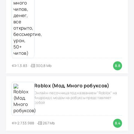
1.3.83
300,8 Mb
8.8
Roblox (Мод, Много робуксов)
Онлайн-песочница под названием "Roblox" на
Андроид с модом на робуксы представляет
собой
2.733.988
267 Mb
8.4