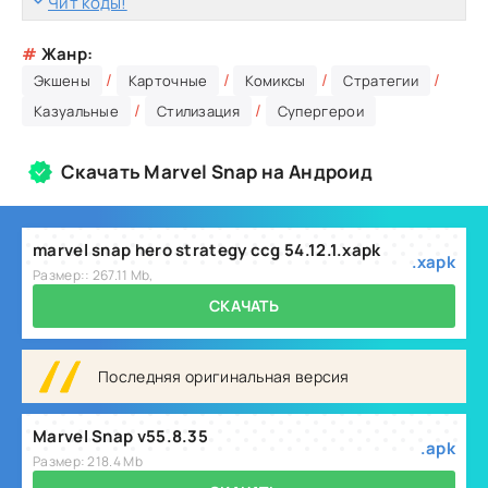
Чит коды!
#
Жанр:
/
/
/
/
Экшены
Карточные
Комиксы
Стратегии
/
/
Казуальные
Стилизация
Супергерои
Скачать Marvel Snap на Андроид
marvel snap hero strategy ccg 54.12.1.xapk
.xapk
Размер:: 267.11 Mb,
СКАЧАТЬ
Последняя оригинальная версия
Marvel Snap v55.8.35
.apk
Размер: 218.4 Mb