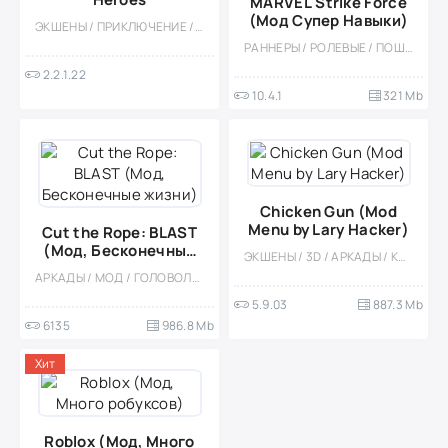
MARVEL Strike Force
(Мод Супер Навыки)
ЭКШЕНЫ / ПРИКЛЮЧЕНИЕ / ПЛАТНАЯ / КАЗУАЛЬНЫЕ / ОДНОПОЛЬЗОВАТЕЛЬСКИЕ / СТИЛИЗАЦИЯ / ОФЛАЙН / БОЛЬШАЯ / СУПЕРГЕРОИ / КОМИКСЫ / МОД / АРКАДЫ / ПЛАТФОРМЕРЫ / ГОЛОВОЛОМКИ
РАННЕРЫ / РОЛЕВЫЕ / ПОШАГОВЫЕ / ОДНОПОЛЬЗОВАТЕЛЬСКИЕ / СТИЛИЗАЦИЯ / МОД / КОМИКСЫ / СУПЕРГЕРОИ / ТАКТИЧЕСКИЕ
2.2.1.22
10.4.1
321 Mb
Chicken Gun (Mod
Menu by Lary Hacker)
Cut the Rope: BLAST
(Мод, Бесконечные
ЭКШЕНЫ / 3D / АРКАДЫ / КАЗУАЛЬНЫЕ / СОРЕВНОВАТЕЛЬНАЯ / МОД / МНОГОПОЛЬЗОВАТЕЛЬСКАЯ / ТАКТИЧЕСКИЕ / ШУТЕРЫ / ВЕСЁЛАЯ
жизни)
АРКАДЫ / МОД / ГОЛОВОЛОМКИ / КАЗУАЛЬНЫЕ / ОФЛАЙН / ДЛЯ ДЕТЕЙ / ОДНОПОЛЬЗОВАТЕЛЬСКИЕ / СТИЛИЗАЦИЯ / ДЛЯ ВСЕЙ СЕМЬИ / БОЛЬШАЯ
5.9.03
887.3 Mb
6135
986.8 Mb
Хит
Roblox (Мод, Много