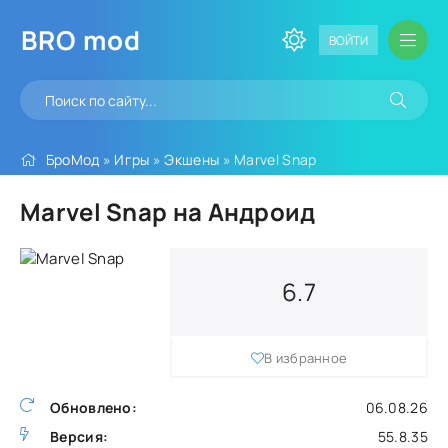
BRO
mod
ВОЙТИ
БроМод
»
Игры
»
Экшены
» Marvel Snap
Marvel Snap на Андроид
6.7
В избранное
Обновлено:
06.08.26
Версия:
55.8.35