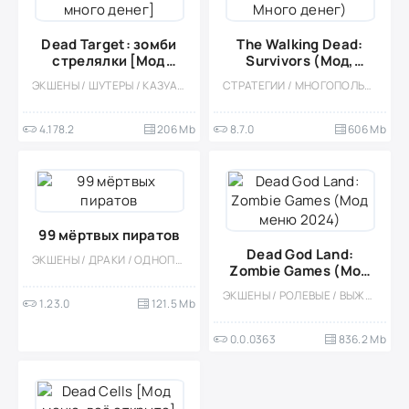
Dead Target: зомби
The Walking Dead:
стрелялки [Мод
Survivors (Мод,
много денег]
Много денег)
ЭКШЕНЫ / ШУТЕРЫ / КАЗУАЛЬНЫЕ / ОДНОПОЛЬЗОВАТЕЛЬСКИЕ / СТИЛИЗАЦИЯ / ОФЛАЙН / 3D / РАЗВИВАЮЩИЕ / ЗОМБИ / МОД / ВЫЖИВАНИЕ / БОССЫ / PVP
СТРАТЕГИИ / МНОГОПОЛЬЗОВАТЕЛЬСКАЯ / СОРЕВНОВАТЕЛЬНАЯ / ОДНОПОЛЬЗОВАТЕЛЬСКИЕ / СТИЛИЗАЦИЯ / РЕАЛИЗМ / МОД / БОЛЬШАЯ / ЗОМБИ / 3D / ВЫЖИВАНИЕ / ВСТРОЕННЫЙ КЕШ
4.178.2
206 Mb
8.7.0
606 Mb
99 мёртвых пиратов
Dead God Land:
ЭКШЕНЫ / ДРАКИ / ОДНОПОЛЬЗОВАТЕЛЬСКИЕ / ОФЛАЙН / СТИЛИЗАЦИЯ
Zombie Games (Мод
меню 2024)
ЭКШЕНЫ / РОЛЕВЫЕ / ВЫЖИВАНИЕ / ШУТЕРЫ / АПОКАЛИПСИС / 3D / КРАФТИНГ / ХОРРОР НА ВЫЖИВАНИЕ / БОЛЬШАЯ / ИЗОМЕТРИЯ / ЗОМБИ / ОДНОПОЛЬЗОВАТЕЛЬСКИЕ / МОД
1.23.0
121.5 Mb
0.0.0363
836.2 Mb