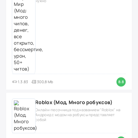
нужно
1.3.83
300,8 Mb
8.8
Roblox (Мод, Много робуксов)
Онлайн-песочница под названием "Roblox" на
Андроид с модом на робуксы представляет
собой