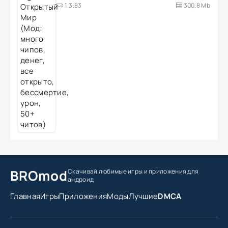
1.3.83
300,8 Mb
BROmod
Скачивай любимые игры
и приложения для
андроид
Главная
Игры
Приложения
Моды
Лучшие
DMCA