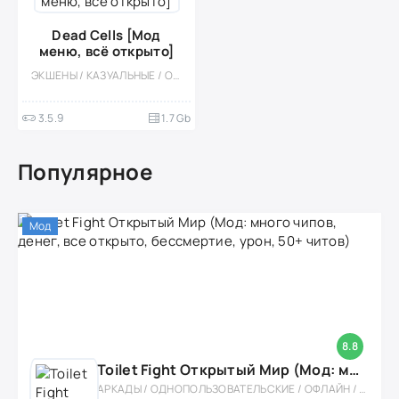
Dead Cells [Мод
меню, всё открыто]
ЭКШЕНЫ / КАЗУАЛЬНЫЕ / ОДНОПОЛЬЗОВАТЕЛЬСКИЕ / ОФЛАЙН / БЕЗ КЕША / ПЛАТФОРМЕРЫ / ПИКСЕЛЬНАЯ / ИНДИ / СЛЭШЕР / СЛОЖНАЯ / ПЛАТНАЯ / БОЛЬШАЯ / ОДНА ЖИЗНЬ / МОД / РОГАЛИК
3.5.9
1.7 Gb
Популярное
Мод
8.8
Toilet Fight Открытый Мир (Мод: много чипов, денег, все открыто, бессмертие, урон, 50+ читов)
АРКАДЫ / ОДНОПОЛЬЗОВАТЕЛЬСКИЕ / ОФЛАЙН / МОД / РОЛЕВЫЕ / ШУТЕРЫ / ОТКРЫТЫЙ МИР / ВСТРОЕННЫЙ КЕШ / 3D / ЭКШЕНЫ / ТУАЛЕТНЫЕ ВОЙНЫ / ДЛЯ ДЕТЕЙ