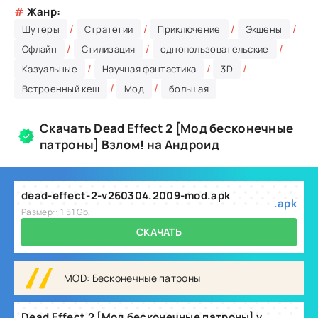
#
Жанр:
/
/
/
/
Шутеры
Стратегии
Приключение
Экшены
/
/
/
Офлайн
Стилизация
однопользовательские
/
/
/
Казуальные
Научная фантастика
3D
/
/
Встроенный кеш
Мод
большая
Скачать Dead Effect 2 [Мод бесконечные
патроны] Взлом! на Андроид
dead-effect-2-v260304.2009-mod.apk
.apk
Размер:: 1.51 Gb,
СКАЧАТЬ
MOD: Бесконечные патроны
Dead Effect 2 [Мод бесконечные патроны] v260411.2015