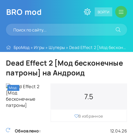
BRO
mod
ВОЙТИ
БроМод
»
Игры
»
Шутеры
» Dead Effect 2 [Мод бесконечные патроны]
Dead Effect 2 [Мод бесконечные
патроны] на Андроид
Мод:
7.5
В избранное
Обновлено:
12.04.26