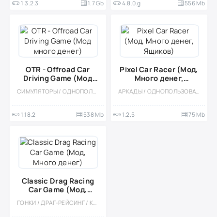
1.3.2.3
1.7 Gb
4.8.0.g
556 Mb
OTR - Offroad Car
Pixel Car Racer (Мод,
Driving Game (Мод
Много денег,
много денег)
Ящиков)
СИМУЛЯТОРЫ / ОДНОПОЛЬЗОВАТЕЛЬСКИЕ / СТИЛИЗАЦИЯ / ОФЛАЙН / МОД / 3D / ЭКСТРЕМАЛЬНАЯ ЕЗДА / ВСТРОЕННЫЙ КЕШ / СОРЕВНОВАТЕЛЬНАЯ / МНОГОПОЛЬЗОВАТЕЛЬСКАЯ / PVP
АРКАДЫ / ОДНОПОЛЬЗОВАТЕЛЬСКИЕ / ПИКСЕЛЬНАЯ / КАЗУАЛЬНЫЕ / МАЛЕНЬКАЯ / ГОНКИ / ДРАГ-РЕЙСИНГ / ОФЛАЙН
1.18.2
538 Mb
1.2.5
75 Mb
Classic Drag Racing
Car Game (Мод,
Много денег)
ГОНКИ / ДРАГ-РЕЙСИНГ / КАЗУАЛЬНЫЕ / ОДНОПОЛЬЗОВАТЕЛЬСКИЕ / СТИЛИЗАЦИЯ / ОФЛАЙН / МОД / ВСТРОЕННЫЙ КЕШ / СИМУЛЯТОРЫ / 3D