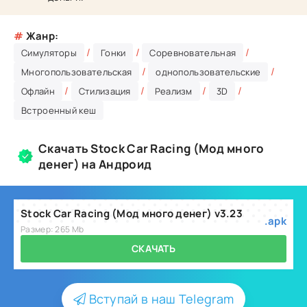
#
Жанр:
/
/
/
Симуляторы
Гонки
Соревновательная
/
/
Многопользовательская
однопользовательские
/
/
/
/
Офлайн
Стилизация
Реализм
3D
Встроенный кеш
Скачать Stock Car Racing (Мод много
денег) на Андроид
Stock Car Racing (Мод много денег) v3.23
.apk
Размер: 265 Mb
СКАЧАТЬ
Вступай в наш Telegram