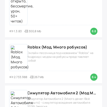
1.3.83
300,8 Mb
8.8
Roblox (Мод, Много робуксов)
Онлайн-песочница под названием "Roblox" на
Андроид с модом на робуксы представляет
собой
2.733.988
267 Mb
8.4
Симулятор Автомобиля 2 (Мод Много денег/Всё открыто)
Симулятор Автомобиля 2 (Много денег/Всё
открыто) - симулятор вождения автомобиля
2026! (версия