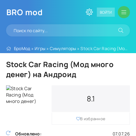
BRO
mod
ВОЙТИ
БроМод
»
Игры
»
Симуляторы
» Stock Car Racing (Мод много денег)
Stock Car Racing (Мод много
денег) на Андроид
8.1
В избранное
Обновлено:
07.07.26