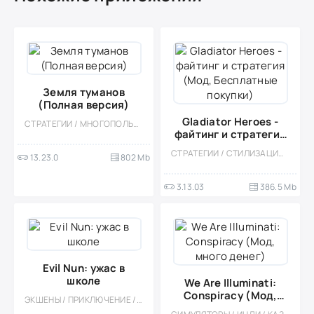
Земля туманов
(Полная версия)
Gladiator Heroes -
СТРАТЕГИИ / МНОГОПОЛЬЗОВАТЕЛЬСКАЯ / СОРЕВНОВАТЕЛЬНАЯ / ОДНОПОЛЬЗОВАТЕЛЬСКИЕ / СТИЛИЗАЦИЯ / ВСТРОЕННЫЙ КЕШ / ИССЛЕДОВАНИЯ / ИЗОМЕТРИЯ / ФЭНТЕЗИ
файтинг и стратегия
(Мод, Бесплатные
СТРАТЕГИИ / СТИЛИЗАЦИЯ / ОДНОПОЛЬЗОВАТЕЛЬСКИЕ / КАЗУАЛЬНЫЕ / ВСТРОЕННЫЙ КЕШ / МОД / ДРАКИ / ТАКТИЧЕСКИЕ
13.23.0
802 Mb
покупки)
3.13.03
386.5 Mb
Evil Nun: ужас в
школе
We Are Illuminati:
Conspiracy (Мод,
ЭКШЕНЫ / ПРИКЛЮЧЕНИЕ / ХОРРОР НА ВЫЖИВАНИЕ / КАЗУАЛЬНЫЕ / ОДНОПОЛЬЗОВАТЕЛЬСКИЕ / СТИЛИЗАЦИЯ / ОФЛАЙН / МОД / ВЫЖИВАНИЕ
много денег)