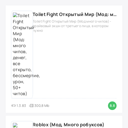
Toilet Fight Открытый Мир (Мод: много чипов, денег, все открыто, бессмертие, урон, 50+ читов)
Toilet Fight Открытый Мир (Мод много чипов) -
драйвовый экшн от третьего лица, в котором
нужно
1.3.83
300,8 Mb
8.8
Roblox (Мод, Много робуксов)