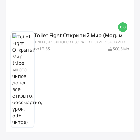
8.8
Toilet Fight Открытый Мир (Мод: много чипов, денег, все открыто, бессмертие, урон, 50+ читов)
АРКАДЫ / ОДНОПОЛЬЗОВАТЕЛЬСКИЕ / ОФЛАЙН / МОД / РОЛЕВЫЕ / ШУТЕРЫ / ОТКРЫТЫЙ МИР / ВСТРОЕННЫЙ КЕШ / 3D / ЭКШЕНЫ / ТУАЛЕТНЫЕ ВОЙНЫ / ДЛЯ ДЕТЕЙ
1.3.83
300,8 Mb