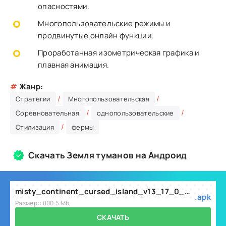
опасностями.
Многопользовательские режимы и
продвинутые онлайн функции.
Проработанная изометрическая графика и
плавная анимация.
#
Жанр:
/
/
Стратегии
Многопользовательская
/
/
Соревновательная
однопользовательские
/
Стилизация
фермы
Скачать Земля туманов на Андроид
misty_continent_cursed_island_v13_17_0_mod.apk
.apk
Размер:: 800.5 Mb,
СКАЧАТЬ