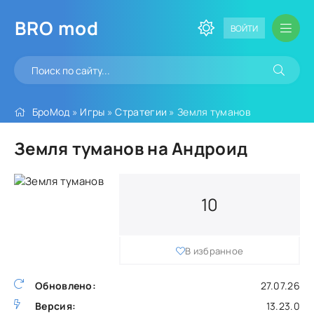
BRO
mod
ВОЙТИ
БроМод
»
Игры
»
Стратегии
» Земля туманов
Земля туманов на Андроид
10
В избранное
Обновлено:
27.07.26
Версия:
13.23.0