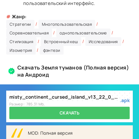
пользовательский интерфейс.
#
Жанр:
/
/
Стратегии
Многопользовательская
/
/
Соревновательная
однопользовательские
/
/
/
Стилизация
Встроенный кеш
Исследования
/
Изометрия
фэнтези
Скачать Земля туманов (Полная версия)
на Андроид
misty_continent_cursed_island_v13_22_0_mod.apk
.apk
Размер:: 785.31 Mb,
СКАЧАТЬ
MOD: Полная версия