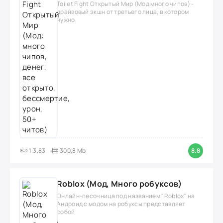
Toilet Fight Открытый Мир (Мод много чипов) -
драйвовый экшн от третьего лица, в котором
нужно
1.3.83
300,8 Mb
8.8
Roblox (Мод, Много робуксов)
Онлайн-песочница под названием "Roblox" на
Андроид с модом на робуксы представляет
собой