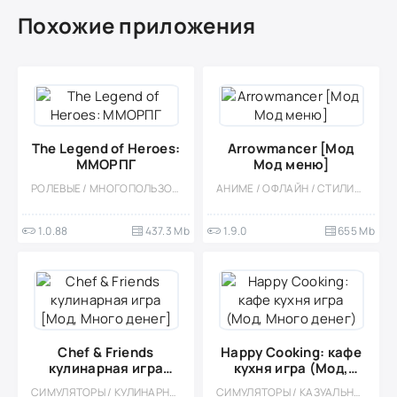
Похожие приложения
The Legend of Heroes:
Arrowmancer [Мод
ММОРПГ
Мод меню]
РОЛЕВЫЕ / МНОГОПОЛЬЗОВАТЕЛЬСКАЯ / ОНЛАЙН / ОДНОПОЛЬЗОВАТЕЛЬСКИЕ / СТИЛИЗАЦИЯ / АНИМЕ / 3D / БОЛЬШАЯ / ФЭНТЕЗИ / МАГИЯ / РОГАЛИК / КВЕСТЫ / ПРИКЛЮЧЕНИЕ
АНИМЕ / ОФЛАЙН / СТИЛИЗАЦИЯ / ОДНОПОЛЬЗОВАТЕЛЬСКИЕ / КАЗУАЛЬНЫЕ / ТАКТИЧЕСКИЕ / РОЛЕВЫЕ / МОД / НАУЧНАЯ ФАНТАСТИКА
1.0.88
437.3 Mb
1.9.0
655 Mb
Chef & Friends
Happy Cooking: кафе
кулинарная игра
кухня игра (Мод,
[Мод, Много денег]
Много денег)
СИМУЛЯТОРЫ / КУЛИНАРНАЯ / КАЗУАЛЬНЫЕ / ОДНОПОЛЬЗОВАТЕЛЬСКИЕ / СТИЛИЗАЦИЯ / ОФЛАЙН / ДЕВОЧКАМ / МОД / ВСТРОЕННЫЙ КЕШ
СИМУЛЯТОРЫ / КАЗУАЛЬНЫЕ / ОДНОПОЛЬЗОВАТЕЛЬСКИЕ / СТИЛИЗАЦИЯ / ОФЛАЙН / МОД / ВСТРОЕННЫЙ КЕШ / КУЛИНАРНАЯ / ДЕВОЧКАМ