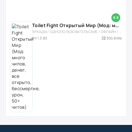
8.8
Toilet Fight Открытый Мир (Мод: много чипов, денег, все открыто, бессмертие, урон, 50+ читов)
АРКАДЫ / ОДНОПОЛЬЗОВАТЕЛЬСКИЕ / ОФЛАЙН / МОД / РОЛЕВЫЕ / ШУТЕРЫ / ОТКРЫТЫЙ МИР / ВСТРОЕННЫЙ КЕШ / 3D / ЭКШЕНЫ / ТУАЛЕТНЫЕ ВОЙНЫ / ДЛЯ ДЕТЕЙ
1.3.83
300,8 Mb