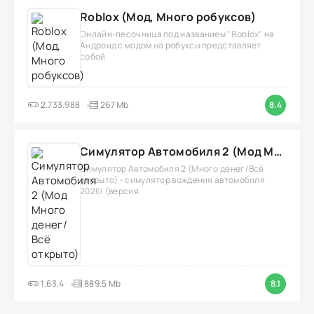
Roblox (Мод, Много робуксов)
Онлайн-песочница под названием "Roblox" на
Андроид с модом на робуксы представляет
собой
2.733.988
267 Mb
8.4
Симулятор Автомобиля 2 (Мод Много денег/Всё открыто)
Симулятор Автомобиля 2 (Много денег/Всё
открыто) - симулятор вождения автомобиля
2026! (версия
1.63.4
889.5 Mb
8.1