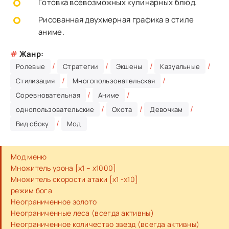
Готовка всевозможных кулинарных блюд.
Рисованная двухмерная графика в стиле
аниме.
#
Жанр:
/
/
/
/
Ролевые
Стратегии
Экшены
Казуальные
/
/
Стилизация
Многопользовательская
/
/
Соревновательная
Аниме
/
/
/
однопользовательские
Охота
Девочкам
/
Вид сбоку
Мод
Мод меню
Множитель урона [x1 – x1000]
Множитель скорости атаки [x1 -x10]
режим бога
Неограниченное золото
Неограниченные леса (всегда активны)
Неограниченное количество звезд (всегда активны)