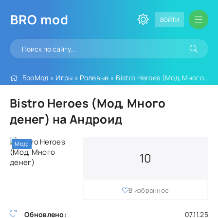
BRO
mod
ВОЙТИ
БроМод
»
Игры
»
Ролевые
» Bistro Heroes (Мод, Много денег)
Bistro Heroes (Мод, Много
денег) на Андроид
Мод:
10
В избранное
Обновлено:
07.11.25