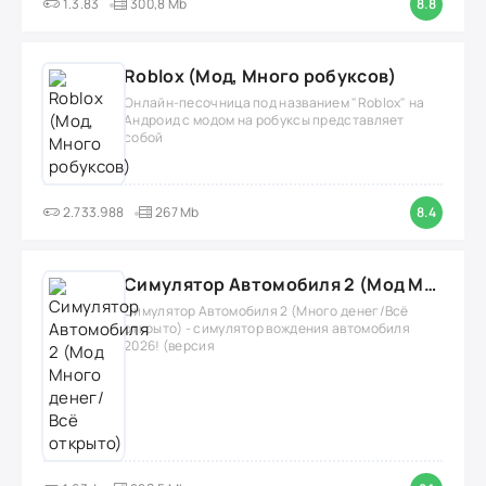
1.3.83
300,8 Mb
8.8
Roblox (Мод, Много робуксов)
Онлайн-песочница под названием "Roblox" на
Андроид с модом на робуксы представляет
собой
2.733.988
267 Mb
8.4
Симулятор Автомобиля 2 (Мод Много денег/Всё открыто)
Симулятор Автомобиля 2 (Много денег/Всё
открыто) - симулятор вождения автомобиля
2026! (версия