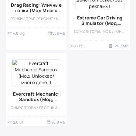
Drag Racing: Уличные
гонки (Мод Много
денег)
Extreme Car Driving
ГОНКИ / ДРАГ-РЕЙСИНГ / КАЗУАЛЬНЫЕ / МНОГОПОЛЬЗОВАТЕЛЬСКАЯ / СОРЕВНОВАТЕЛЬНАЯ / ОДНОПОЛЬЗОВАТЕЛЬСКИЕ / СТИЛИЗАЦИЯ / МОД / ВСТРОЕННЫЙ КЕШ
Simulator (Мод,
Много
СИМУЛЯТОРЫ / МОД / ГОНКИ / КАЗУАЛЬНЫЕ / СТИЛИЗАЦИЯ / ОФЛАЙН / ОДНОПОЛЬЗОВАТЕЛЬСКИЕ / ВСТРОЕННЫЙ КЕШ / 3D / РЕАЛИЗМ / ОТКРЫТЫЙ МИР
4.8.0.g
556 Mb
денег/Unlocked/без
рекламы)
7.13.1
126.3 Mb
Evercraft Mechanic:
Sandbox (Мод,
Unlocked/много
СИМУЛЯТОРЫ / ПЕСОЧНИЦЫ / КАЗУАЛЬНЫЕ / ОДНОПОЛЬЗОВАТЕЛЬСКИЕ / СТИЛИЗАЦИЯ / ОФЛАЙН / МНОГОПОЛЬЗОВАТЕЛЬСКАЯ / 3D / КРАФТИНГ / МАЛЕНЬКАЯ
денег)
2.6.61
98.8 Mb