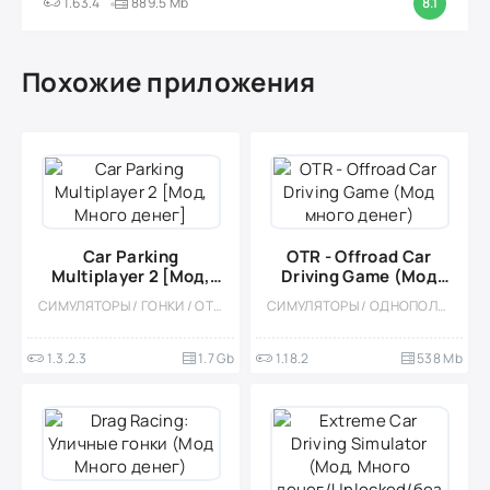
1.63.4
889.5 Mb
8.1
Похожие приложения
Car Parking
OTR - Offroad Car
Multiplayer 2 [Мод,
Driving Game (Мод
Много денег]
много денег)
СИМУЛЯТОРЫ / ГОНКИ / ОТКРЫТЫЙ МИР / КАЗУАЛЬНЫЕ / СТИЛИЗАЦИЯ / 3D / ВСТРОЕННЫЙ КЕШ / БОЛЬШАЯ / МОД / ФИЗИКА
СИМУЛЯТОРЫ / ОДНОПОЛЬЗОВАТЕЛЬСКИЕ / СТИЛИЗАЦИЯ / ОФЛАЙН / МОД / 3D / ЭКСТРЕМАЛЬНАЯ ЕЗДА / ВСТРОЕННЫЙ КЕШ / СОРЕВНОВАТЕЛЬНАЯ / МНОГОПОЛЬЗОВАТЕЛЬСКАЯ / PVP
1.3.2.3
1.7 Gb
1.18.2
538 Mb