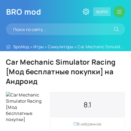
BRO
mod
ВОЙТИ
БроМод
»
Игры
»
Симуляторы
» Car Mechanic Simulator Racing [Мод бесплатные покупки]
Car Mechanic Simulator Racing
[Мод бесплатные покупки] на
Андроид
8.1
В избранное