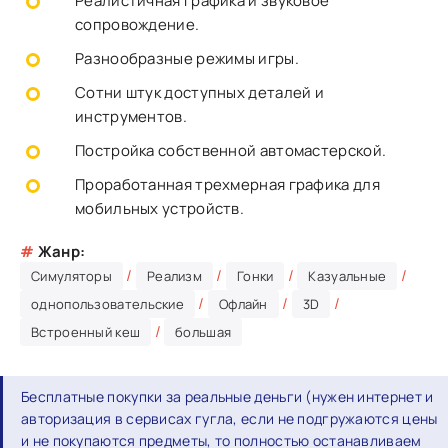
Реалистичная графика и звуковое
сопровождение.
Разнообразные режимы игры.
Сотни штук доступных деталей и
инструментов.
Постройка собственной автомастерской.
Проработанная трехмерная графика для
мобильных устройств.
#
Жанр:
/
/
/
/
Симуляторы
Реализм
Гонки
Казуальные
/
/
/
однопользовательские
Офлайн
3D
/
Встроенный кеш
большая
Бесплатные покупки за реальные деньги (нужен интернет и
авторизация в сервисах гугла, если не подгружаются цены
и не покупаются предметы, то полностью останавливаем