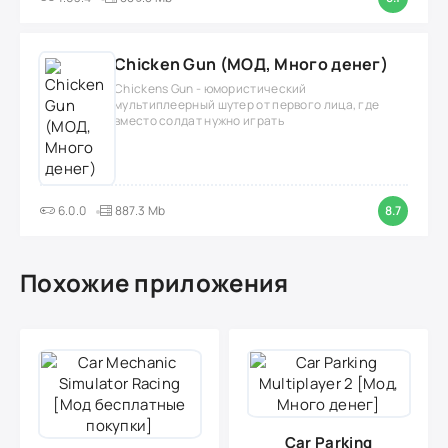
Chicken Gun (МОД, Много денег)
Chickens Gun - юмористический
мультиплеерный шутер от первого лица, где
вместо солдат нужно играть
6.0.0
887.3 Mb
8.7
Похожие приложения
Car Parking