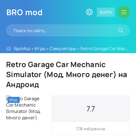
BRO
mod
ВОЙТИ
БроМод
»
Игры
»
Симуляторы
» Retro Garage Car Mechanic Simulator (Мод, Много денег)
Retro Garage Car Mechanic
Simulator (Мод, Много денег) на
Андроид
Мод:
7.7
В избранное