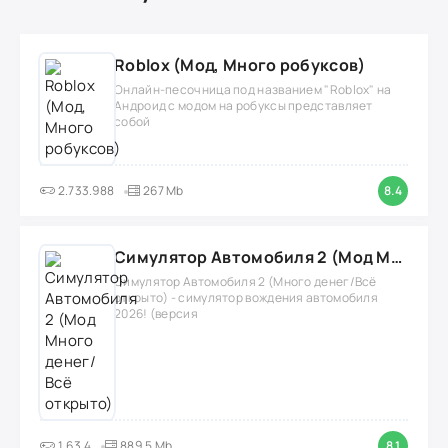
Roblox (Мод, Много робуксов)
Онлайн-песочница под названием "Roblox" на
Андроид с модом на робуксы представляет
собой
2.733.988
267 Mb
8.4
Симулятор Автомобиля 2 (Мод Много денег/Всё открыто)
Симулятор Автомобиля 2 (Много денег/Всё
открыто) - симулятор вождения автомобиля
2026! (версия
1.63.4
889.5 Mb
8.1