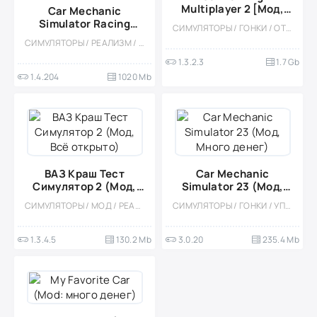
Multiplayer 2 [Мод,
Car Mechanic
Много денег]
Simulator Racing
СИМУЛЯТОРЫ / ГОНКИ / ОТКРЫТЫЙ МИР / КАЗУАЛЬНЫЕ / СТИЛИЗАЦИЯ / 3D / ВСТРОЕННЫЙ КЕШ / БОЛЬШАЯ / МОД / ФИЗИКА
[Мод бесплатные
СИМУЛЯТОРЫ / РЕАЛИЗМ / ГОНКИ / КАЗУАЛЬНЫЕ / ОДНОПОЛЬЗОВАТЕЛЬСКИЕ / ОФЛАЙН / 3D / ВСТРОЕННЫЙ КЕШ / БОЛЬШАЯ
покупки]
1.3.2.3
1.7 Gb
1.4.204
1020 Mb
ВАЗ Краш Тест
Car Mechanic
Симулятор 2 (Мод,
Simulator 23 (Мод,
Всё открыто)
Много денег)
СИМУЛЯТОРЫ / МОД / РЕАЛИЗМ / ОДНОПОЛЬЗОВАТЕЛЬСКИЕ / ОФЛАЙН / ВСТРОЕННЫЙ КЕШ / АРКАДЫ / ФИЗИКА
СИМУЛЯТОРЫ / ГОНКИ / УПРАВЛЕНИЕ / ЭКОНОМИЧЕСКАЯ СТРАТЕГИЯ / КАЗУАЛЬНЫЕ / ОДНОПОЛЬЗОВАТЕЛЬСКИЕ / ВСТРОЕННЫЙ КЕШ / СТИЛИЗАЦИЯ / ОФЛАЙН
1.3.4.5
130.2 Mb
3.0.20
235.4 Mb