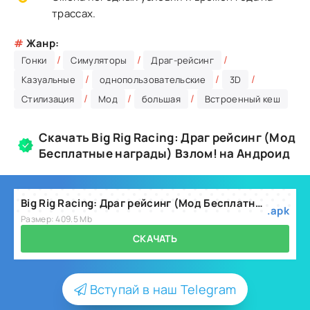
трассах.
#
Жанр:
/
/
/
Гонки
Симуляторы
Драг-рейсинг
/
/
/
Казуальные
однопользовательские
3D
/
/
/
Стилизация
Мод
большая
Встроенный кеш
Скачать Big Rig Racing: Драг рейсинг (Мод
Бесплатные награды) Взлом! на Андроид
Big Rig Racing: Драг рейсинг (Мод Бесплатные награды) v7.20.7.684
.apk
Размер: 409.5 Mb
СКАЧАТЬ
Вступай в наш Telegram