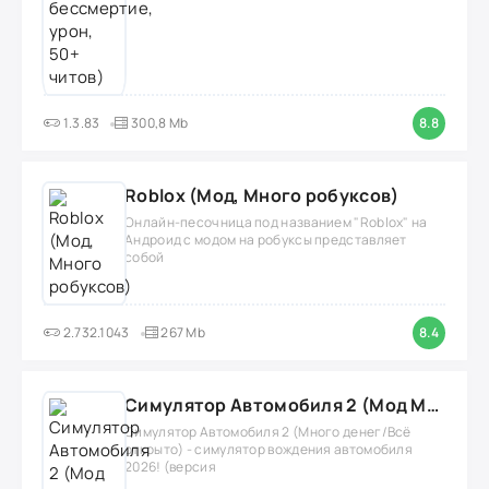
1.3.83
300,8 Mb
8.8
Roblox (Мод, Много робуксов)
Онлайн-песочница под названием "Roblox" на
Андроид с модом на робуксы представляет
собой
2.732.1043
267 Mb
8.4
Симулятор Автомобиля 2 (Мод Много денег/Всё открыто)
Симулятор Автомобиля 2 (Много денег/Всё
открыто) - симулятор вождения автомобиля
2026! (версия