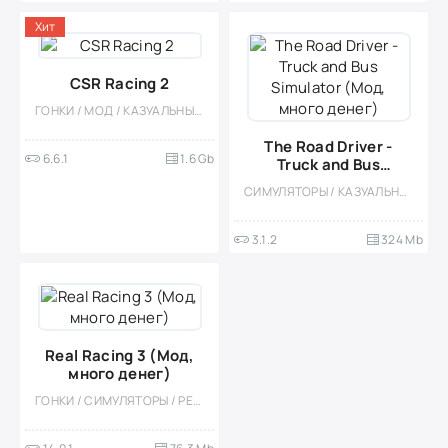
Хит
CSR Racing 2
ГОНКИ / МОД / КАЗУАЛЬНЫЕ / ОНЛАЙН / СОРЕВНОВАТЕЛЬНАЯ / МНОГОПОЛЬЗОВАТЕЛЬСКАЯ / ОДНОПОЛЬЗОВАТЕЛЬСКИЕ / ОФЛАЙН / РЕАЛИЗМ / БОЛЬШАЯ / ВСТРОЕННЫЙ КЕШ / ДРИФТ / 3D / ГЕЙМПАД
The Road Driver -
6.6.1
1.6 Gb
Truck and Bus
Simulator (Мод,
СИМУЛЯТОРЫ / КАЗУАЛЬНЫЕ / ОДНОПОЛЬЗОВАТЕЛЬСКИЕ / СТИЛИЗАЦИЯ / ОФЛАЙН / 3D / ВСТРОЕННЫЙ КЕШ
много денег)
3.1.2
324 Mb
Real Racing 3 (Мод,
много денег)
ГОНКИ / СИМУЛЯТОРЫ / РЕАЛИЗМ / ФИЗИКА / 3D / ОДНОПОЛЬЗОВАТЕЛЬСКИЕ / ОФЛАЙН / МОД / МАЛЕНЬКАЯ