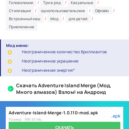
/
/
/
Головоломки
Три в ряд
Казуальные
/
/
/
Стилизация
однопользовательские
Офлайн
/
/
/
Встроенный кеш
Мод
для детей
Приключение
Мод меню:
Неограниченное количество бриллиантов
Неограниченное украшение
Неограниченная энергия*
Скачать Adventure Island Merge (Мод,
Много алмазов) Взлом! на Андроид
Adventure-Island-Merge-1.0.110-mod.apk
.apk
Размер:: 996.63 Mb,
СКАЧАТЬ