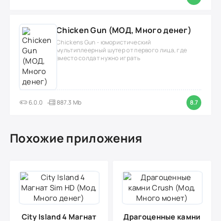
Chicken Gun (МОД, Много денег)
Chickens Gun - юмористический
мультиплеерный шутер от первого лица, где
вместо солдат нужно играть
6.0.0
887.3 Mb
8.7
Похожие приложения
City Island 4 Магнат
Драгоценные камни