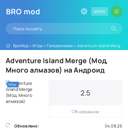
BRO
mod
ВОЙТИ
БроМод
»
Игры
»
Головоломки
» Adventure Island Merge (Мод, Много алмазов)
Adventure Island Merge (Мод,
Много алмазов) на Андроид
Мод:
2.5
В избранное
Обновлено:
04.08.26