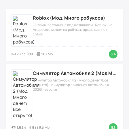
Roblox (Мод, Много робуксов)
Онлайн-песочница под названием "Roblox" на
Андроид с модом на робуксы представляет
собой
2.733.988
267 Mb
8.4
Симулятор Автомобиля 2 (Мод Много денег/Всё открыто)
Симулятор Автомобиля 2 (Много денег/Всё
открыто) - симулятор вождения автомобиля
2026! (версия
1.63.4
889.5 Mb
8.1