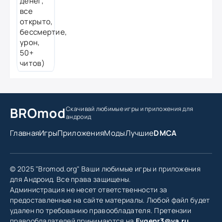
BROmod
Скачивай любимые игры
и приложения для
андроид
Главная
Игры
Приложения
Моды
Лучшие
DMCA
© 2025 "Bromod.org" Ваши любимые игры и приложения
для Андроид. Все права защищены.
Администрация не несет ответственности за
предоставленные на сайте материалы. Любой файл будет
удален по требованию правообладателя. Претензии
правообладателей принимаются на
Evgenr3@ya.ru
.