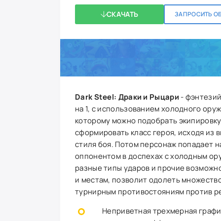
СКАЧАТЬ
ЗАПРОСИТЬ О
Dark Steel: Драки и Рыцари
- фэнтезий
на 1, с использованием холодного ору
которому можно подобрать экипировку
сформировать класс героя, исходя из в
стиля боя. Потом персонаж попадает н
оппонентом в доспехах с холодным ор
разные типы ударов и прочие возможн
и местам, позволит одолеть множеств
турнирным противостояниям против ре
Неприветная трехмерная графи