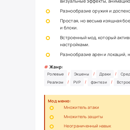
визуальные эффекты, анимацию
Разнообразие оружия и доспехо
Простая, но весьма изящная бо
и блоки.
Встроенный мод, который акти
настройками.
Разнообразие арен и локаций, 
#
Жанр:
/
/
/
Ролевые
Экшены
Драки
Сре
/
/
/
Реализм
PVP
фэнтези
Встро
Мод меню:
Множитель атаки
Множитель защиты
Неограниченный навык