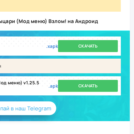
 Рыцари (Мод меню) Взлом! на Андроид
.xapk
СКАЧАТЬ
я
Мод меню) v1.25.5
.apk
СКАЧАТЬ
пай в наш Telegram