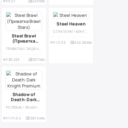
5.2.1
430 Mb
Steel Heaven
СТРАТЕГИИ / ФЭНТЕЗИ / РОЛЕВЫЕ / ВИД СВЕРХУ / ИЗОМЕТРИЯ / ОДНОПОЛЬЗОВАТЕЛЬСКИЕ / ОФЛАЙН
Steel Brawl
(Приватка
1.0.3.5
442.26 Mb
Brawl Stars)
ПРИВАТКИ / ЭКШЕНЫ / МНОГОПОЛЬЗОВАТЕЛЬСКАЯ / СТИЛИЗАЦИЯ
36.223
337 Mb
Shadow of
Death: Dark
Knight Premium
РОЛЕВЫЕ / ЭКШЕНЫ / КАЗУАЛЬНЫЕ / МНОГОПОЛЬЗОВАТЕЛЬСКАЯ / СОРЕВНОВАТЕЛЬНАЯ / ОДНОПОЛЬЗОВАТЕЛЬСКИЕ / СТИЛИЗАЦИЯ / ФЭНТЕЗИ / МАГИЯ / ОФЛАЙН / ВИД СБОКУ / МОД / СЛЭШЕР / ПЛАТНАЯ / КРОВЬ
1.111.0.4
267.4 Mb