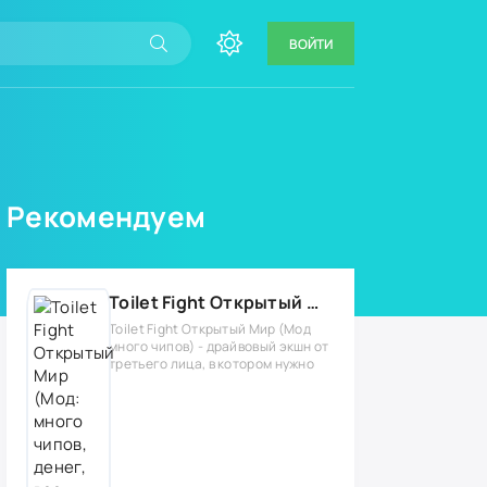
ВОЙТИ
Рекомендуем
Toilet Fight Открытый Мир (Мод: много чипов, денег, все открыто, бессмертие, урон, 50+ читов)
Toilet Fight Открытый Мир (Мод
много чипов) - драйвовый экшн от
третьего лица, в котором нужно