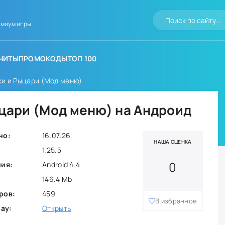
миум игры.
ЧИТЫ
ПРОМОКОДЫ
ТОП 100
аки и Рыцари (Мод меню)
Рыцари (Мод меню) на Андроид
но:
16.07.26
НАША ОЦЕНКА
1.25.5
0
ния:
Android 4.4
146.4 Mb
ров:
459
В избранное
lay:
Открыть