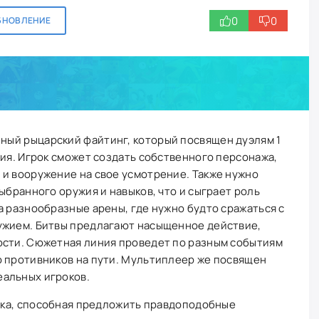
0
0
БНОВЛЕНИЕ
ный рыцарский файтинг, который посвящен дуэлям 1
жия. Игрок сможет создать собственного персонажа,
 и вооружение на свое усмотрение. Также нужно
ыбранного оружия и навыков, что и сыграет роль
а разнообразные арены, где нужно будто сражаться с
ужием. Битвы предлагают насыщенное действие,
ости. Сюжетная линия проведет по разным событиям
о противников на пути. Мультиплеер же посвящен
альных игроков.
ка, способная предложить правдоподобные