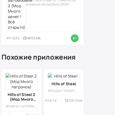
денег/Всё открыто) - симулятор
вождения автомобиля 2026!
(версия
1.63.4
889.5 Mb
8.1
Похожие приложения
Hills of Steel
АРКАДЫ / ТАНКИ / ФИЗИКА / НАУЧНАЯ ФАНТАСТИКА / ВИД СБОКУ / ИНДИ / КАЗУАЛЬНЫЕ / ОДНОПОЛЬЗОВАТЕЛЬСКИЕ / ОФЛАЙН / PVP / МНОГОПОЛЬЗОВАТЕЛЬСКАЯ
Hills of Steel 2
(Мод Много
8.7.6
200.6 Mb
патронов)
ЭКШЕНЫ / ШУТЕРЫ / ГОНОЧНЫЙ ШУТЕР / КАЗУАЛЬНЫЕ / МНОГОПОЛЬЗОВАТЕЛЬСКАЯ / СОРЕВНОВАТЕЛЬНАЯ / СТИЛИЗАЦИЯ / ВИД СБОКУ / КООПЕРАТИВ / ФИЗИКА / PVP / МОД