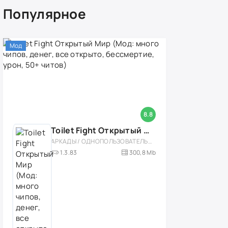
Популярное
Мод
8.8
Toilet Fight Открытый Мир (Мод: много чипов, денег, все открыто, бессмертие, урон, 50+ читов)
АРКАДЫ / ОДНОПОЛЬЗОВАТЕЛЬСКИЕ / ОФЛАЙН / МОД / РОЛЕВЫЕ / ШУТЕРЫ / ОТКРЫТЫЙ МИР / ВСТРОЕННЫЙ КЕШ / 3D / ЭКШЕНЫ / ТУАЛЕТНЫЕ ВОЙНЫ / ДЛЯ ДЕТЕЙ
1.3.83
300,8 Mb