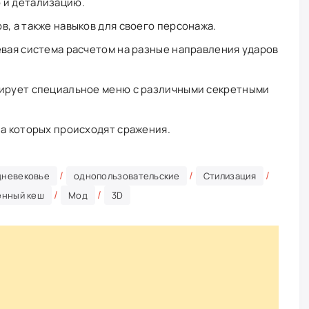
 и детализацию.
в, а также навыков для своего персонажа.
евая система расчетом на разные направления ударов
вирует специальное меню с различными секретными
на которых происходят сражения.
/
/
/
дневековье
однопользовательские
Стилизация
/
/
енный кеш
Мод
3D