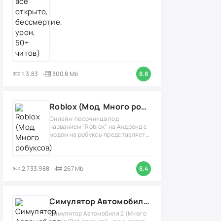
1.3.83
300,8 Mb
8.8
Roblox (Мод, Много робуксов)
Онлайн-песочница под
названием "Roblox" на Андроид с
модом на робуксы представляет
собой
2.733.988
267 Mb
8.4
Симулятор Автомобиля 2 (Мод Много денег/Всё открыто)
Симулятор Автомобиля 2 (Много