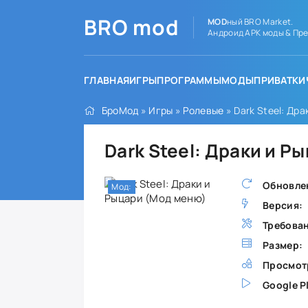
BRO
mod
MOD
ный BRO Market.
Андроид APK моды & Пре
ГЛАВНАЯ
ИГРЫ
ПРОГРАММЫ
МОДЫ
ПРИВАТКИ
БроМод
»
Игры
»
Ролевые
» Dark Steel: Др
Dark Steel: Драки и 
Обновле
Мод:
Версия:
Требова
Размер:
Просмот
Google P