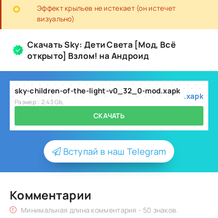
Эффект крыльев не истекает (он истечет
визуально)
Скачать Sky: Дети Света [Мод, Всё
открыто] Взлом! на Андроид
sky-children-of-the-light-v0_32_0-mod.xapk
.xapk
Размер:: 2.43 Gb,
СКАЧАТЬ
Вступай в наш Telegram
Комментарии
Минимальная длина комментария - 50 знаков.