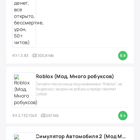
1.3.83
300,8 Mb
8.8
Roblox (Мод, Много робуксов)
Онлайн-песочница под названием "Roblox" на
Андроид с модом на робуксы представляет
собой
2.732.1043
267 Mb
8.4
Симулятор Автомобиля 2 (Мод Много денег/Всё открыто)