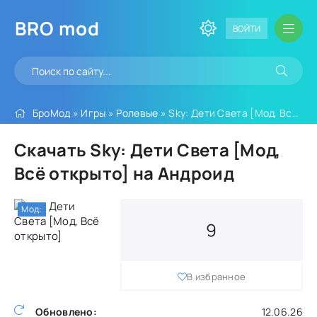
BRO
mod
ВОЙТИ
БроМод
»
Игры
»
Ролевые
» Sky: Дети Света [Мод, Всё открыто]
Скачать Sky: Дети Света [Мод,
Всё открыто] на Андроид
Мод:
9
В избранное
Обновлено:
12.06.26