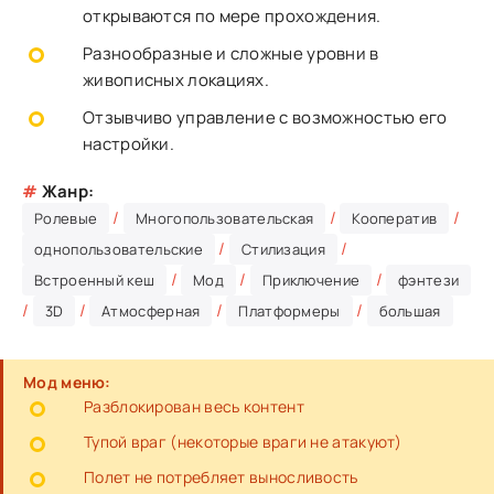
открываются по мере прохождения.
Разнообразные и сложные уровни в
живописных локациях.
Отзывчиво управление с возможностью его
настройки.
#
Жанр:
/
/
/
Ролевые
Многопользовательская
Кооператив
/
/
однопользовательские
Стилизация
/
/
/
Встроенный кеш
Мод
Приключение
фэнтези
/
/
/
/
3D
Атмосферная
Платформеры
большая
Мод меню:
Разблокирован весь контент
Тупой враг (некоторые враги не атакуют)
Полет не потребляет выносливость