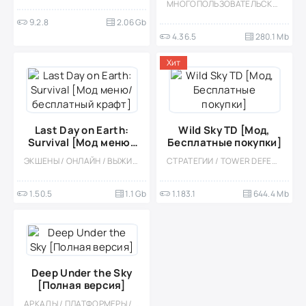
МНОГОПОЛЬЗОВАТЕЛЬСКАЯ / ЭКШЕНЫ / ШУТЕРЫ / ГОНОЧНЫЙ ШУТЕР / КАЗУАЛЬНЫЕ / СОРЕВНОВАТЕЛЬНАЯ / ОДНОПОЛЬЗОВАТЕЛЬСКИЕ / СТИЛИЗАЦИЯ / ОФЛАЙН / САМОЛЁТЫ / МОД
9.2.8
2.06 Gb
4.36.5
280.1 Mb
Хит
Last Day on Earth:
Wild Sky TD [Мод,
Survival [Мод меню/
Бесплатные покупки]
бесплатный крафт]
ЭКШЕНЫ / ОНЛАЙН / ВЫЖИВАНИЕ / МОД / КРАФТИНГ / КАЗУАЛЬНЫЕ / СТИЛИЗАЦИЯ / ОДНОПОЛЬЗОВАТЕЛЬСКИЕ / ОФЛАЙН / ВСТРОЕННЫЙ КЕШ / БЕЗ КЕША / ХОРРОР НА ВЫЖИВАНИЕ / ЗОМБИ / АПОКАЛИПСИС / БОЛЬШАЯ
СТРАТЕГИИ / TOWER DEFENCE / ОФЛАЙН / СТИЛИЗАЦИЯ / ОДНОПОЛЬЗОВАТЕЛЬСКИЕ / МОД / ФЭНТЕЗИ / ЗОМБИ
1.50.5
1.1 Gb
1.183.1
644.4 Mb
Deep Under the Sky
[Полная версия]
АРКАДЫ / ПЛАТФОРМЕРЫ / ОДНОПОЛЬЗОВАТЕЛЬСКИЕ / ОФЛАЙН / СТИЛИЗАЦИЯ / ПЛАТНАЯ / ВСТРОЕННЫЙ КЕШ / МАЛЕНЬКАЯ