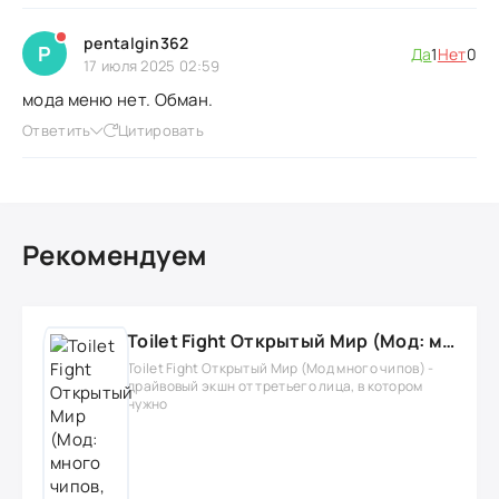
pentalgin362
P
Да
1
Нет
0
17 июля 2025 02:59
мода меню нет. Обман.
Ответить
Цитировать
Рекомендуем
Toilet Fight Открытый Мир (Мод: много чипов, денег, все открыто, бессмертие, урон, 50+ читов)
Toilet Fight Открытый Мир (Мод много чипов) -
драйвовый экшн от третьего лица, в котором
нужно