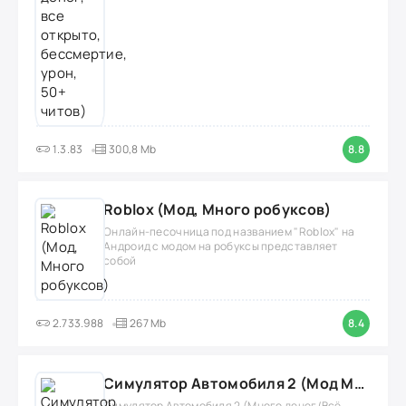
1.3.83
300,8 Mb
8.8
Roblox (Мод, Много робуксов)
Онлайн-песочница под названием "Roblox" на
Андроид с модом на робуксы представляет
собой
2.733.988
267 Mb
8.4
Симулятор Автомобиля 2 (Мод Много денег/Всё открыто)
Симулятор Автомобиля 2 (Много денег/Всё