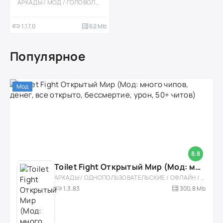
АРКАДЫ / МОД / ГОЛОВОЛОМКИ / КАЗУАЛЬНЫЕ / ОДНОПОЛЬЗОВАТЕЛЬСКИЕ / ОФЛАЙН / ПРИКЛЮЧЕНИЕ / ДЛЯ ДЕТЕЙ / СТИЛИЗАЦИЯ / ПО МУЛЬТФИЛЬМАМ
1.17.0
62 Mb
Популярное
Мод
8.8
Toilet Fight Открытый Мир (Мод: много чипов, денег, все открыто, бессмертие, урон, 50+ читов)
АРКАДЫ / ОДНОПОЛЬЗОВАТЕЛЬСКИЕ / ОФЛАЙН / МОД / РОЛЕВЫЕ / ШУТЕРЫ / ОТКРЫТЫЙ МИР / ВСТРОЕННЫЙ КЕШ / 3D / ЭКШЕНЫ / ТУАЛЕТНЫЕ ВОЙНЫ / ДЛЯ ДЕТЕЙ
1.3.83
300,8 Mb