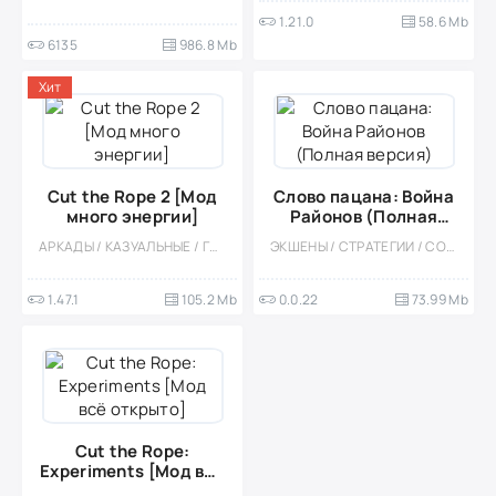
1.21.0
58.6 Mb
6135
986.8 Mb
Хит
Cut the Rope 2 [Мод
Слово пацана: Война
много энергии]
Районов (Полная
версия)
АРКАДЫ / КАЗУАЛЬНЫЕ / ГОЛОВОЛОМКИ / ДЛЯ ДЕТЕЙ / ВЕСЁЛАЯ / ДЛЯ ВСЕЙ СЕМЬИ / ФИЗИКА / ОДНОПОЛЬЗОВАТЕЛЬСКИЕ / ОФЛАЙН / СТИЛИЗАЦИЯ / ИНДИ / ВСТРОЕННЫЙ КЕШ / МАЛЕНЬКАЯ / ДЕВОЧКАМ / МОД
ЭКШЕНЫ / СТРАТЕГИИ / СОРЕВНОВАТЕЛЬНАЯ / СТИЛИЗАЦИЯ / ОДНОПОЛЬЗОВАТЕЛЬСКИЕ / ОФЛАЙН
1.47.1
105.2 Mb
0.0.22
73.99 Mb
Cut the Rope:
Experiments [Мод всё
открыто]