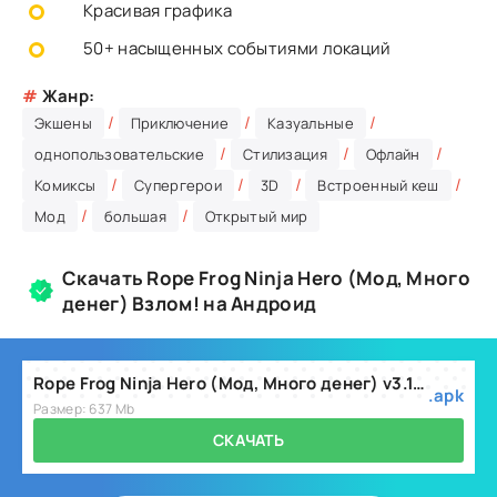
Красивая графика
50+ насыщенных событиями локаций
#
Жанр:
/
/
/
Экшены
Приключение
Казуальные
/
/
/
однопользовательские
Стилизация
Офлайн
/
/
/
/
Комиксы
Супергерои
3D
Встроенный кеш
/
/
Мод
большая
Открытый мир
Скачать Rope Frog Ninja Hero (Мод, Много
денег) Взлом! на Андроид
Rope Frog Ninja Hero (Мод, Много денег) v3.1.7
.apk
Размер: 637 Mb
СКАЧАТЬ