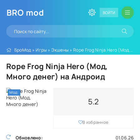
BRO
mod
ВОЙТИ
БроМод
»
Игры
»
Экшены
» Rope Frog Ninja Hero (Мод, Много денег)
Rope Frog Ninja Hero (Мод,
Много денег) на Андроид
Мод:
5.2
В избранное
Обновлено:
01.06.26