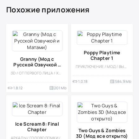
Похожие приложения
Poppy Playtime
Chapter 1
Granny (Мод с
Русской Озвучкой и
ПРИКЛЮЧЕНИЕ / МОД / ВЫЖИВАНИЕ / ОФЛАЙН / ЭКШЕНЫ / КАЗУАЛЬНЫЕ / ОДНОПОЛЬЗОВАТЕЛЬСКИЕ / 3D / ХОРРОР
Матами)
3D / ОТ ПЕРВОГО ЛИЦА / ХОРРОР НА ВЫЖИВАНИЕ / ВЫЖИВАНИЕ / КАЗУАЛЬНЫЕ / МОД / ОДНОПОЛЬЗОВАТЕЛЬСКИЕ / СТИЛИЗАЦИЯ / ОФЛАЙН / ХОРРОР
1.0.18
584.9 Mb
1.8.12
201 Mb
Ice Scream 8: Final
Chapter
Two Guys & Zombies
3D (Мод все открыто)
АРКАДЫ / ГОЛОВОЛОМКИ / ПРИКЛЮЧЕНИЕ / ОДНОПОЛЬЗОВАТЕЛЬСКИЕ / СТИЛИЗАЦИЯ / ХОРРОР / 3D / ВСТРОЕННЫЙ КЕШ / МОД / ИССЛЕДОВАНИЯ