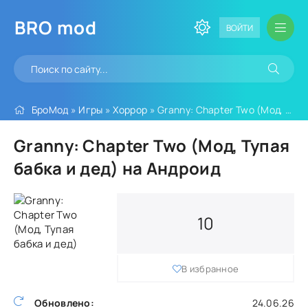
BRO
mod
ВОЙТИ
БроМод
»
Игры
»
Хоррор
» Granny: Chapter Two (Мод, Тупая бабка и дед)
Granny: Chapter Two (Мод, Тупая
бабка и дед) на Андроид
10
В избранное
Обновлено:
24.06.26