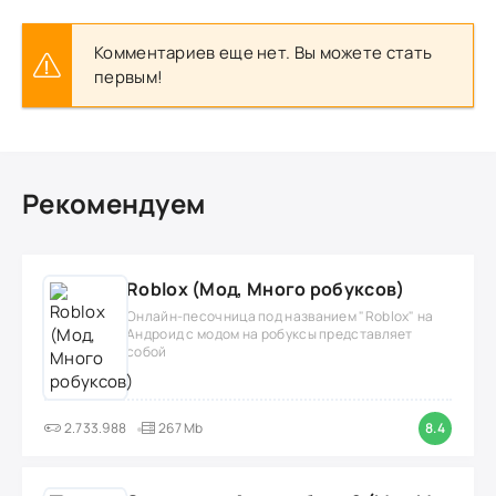
Комментариев еще нет. Вы можете стать
первым!
Рекомендуем
Roblox (Мод, Много робуксов)
Онлайн-песочница под названием "Roblox" на
Андроид с модом на робуксы представляет
собой
2.733.988
267 Mb
8.4