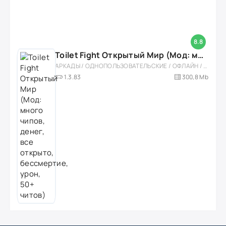
8.8
Toilet Fight Открытый Мир (Мод: много чипов, денег, все открыто, бессмертие, урон, 50+ читов)
АРКАДЫ / ОДНОПОЛЬЗОВАТЕЛЬСКИЕ / ОФЛАЙН / МОД / РОЛЕВЫЕ / ШУТЕРЫ / ОТКРЫТЫЙ МИР / ВСТРОЕННЫЙ КЕШ / 3D / ЭКШЕНЫ / ТУАЛЕТНЫЕ ВОЙНЫ / ДЛЯ ДЕТЕЙ
1.3.83
300,8 Mb