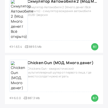
Симулятор Автомобиля 2 (Мод Много денег/Всё открыто)
Симулятор Автомобиля 2 (Много денег/Всё
открыто) - симулятор вождения автомобиля
2026! (версия
1.63.4
889.5 Mb
8.1
Chicken Gun (МОД, Много денег)
Chickens Gun - юмористический
мультиплеерный шутер от первого лица, где
вместо солдат нужно играть
6.0.0
887.3 Mb
8.7