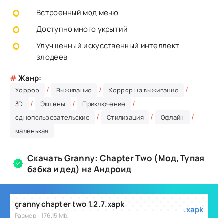
Встроенный мод меню
Доступно много укрытий
Улучшенный искусственный интеллект
злодеев
#
Жанр:
/
/
/
Хоррор
Выживание
Хоррор на выживание
/
/
/
3D
Экшены
Приключение
/
/
/
однопользовательские
Стилизация
Офлайн
маленькая
Скачать Granny: Chapter Two (Мод, Тупая
бабка и дед) на Андроид
granny chapter two 1.2.7.xapk
.xapk
Размер:: 176.15 Mb,