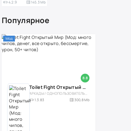
4.2.9
145.3 Mb
Популярное
Мод
8.8
Toilet Fight Открытый Мир (Мод: много чипов, денег, все открыто, бессмертие, урон, 50+ читов)
АРКАДЫ / ОДНОПОЛЬЗОВАТЕЛЬСКИЕ / ОФЛАЙН / МОД / РОЛЕВЫЕ / ШУТЕРЫ / ОТКРЫТЫЙ МИР / ВСТРОЕННЫЙ КЕШ / 3D / ЭКШЕНЫ / ТУАЛЕТНЫЕ ВОЙНЫ / ДЛЯ ДЕТЕЙ
1.3.83
300,8 Mb