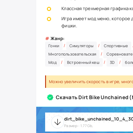
Классная трехмерная графика к
Игра имеет мод меню, которое
фишки.
#
Жанр:
/
/
Гонки
Симуляторы
Спортивные
/
Многопользовательская
Соревновате
/
/
/
Мод
Встроенный кеш
3D
бол
Можно увеличить скорость в игре, мног
Скачать Dirt Bike Unchained
dirt_bike_unchained_10_4_3
Размер:: 1.77 Gb,