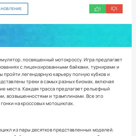
1
1
БНОВЛЕНИЕ
имулятор, посвященный мотокроссу. Игра предлагает
нованиях с лицензированными байками, турнирами и
бы пройти легендарную карьеру полную кубков и
едставлены треки в самых разных биомах, включая
угие места. Каждая трасса предлагает рельефный
ми, возвышенностями и трамплинами. Все это
гонки на кроссовых мотоциклах.
оцикл из пары десятков представленных моделей.