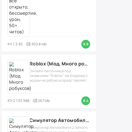
1.3.83
300,8 Mb
8.8
Roblox (Мод, Много робуксов)
Онлайн-песочница под
названием "Roblox" на Андроид с
модом на робуксы представляет
собой
2.733.988
267 Mb
8.4
Симулятор Автомобиля 2 (Мод Много денег/Всё открыто)
Симулятор Автомобиля 2 (Много