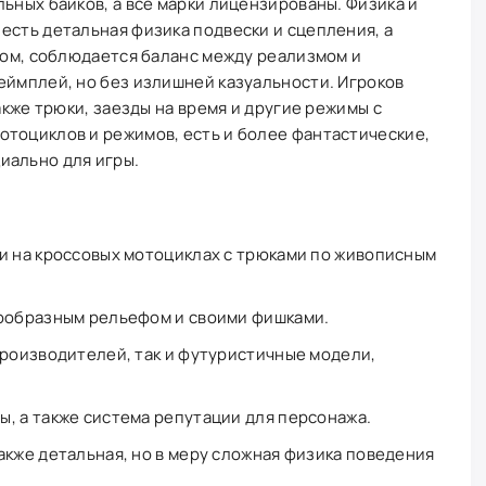
льных байков, а все марки лицензированы. Физика и
есть детальная физика подвески и сцепления, а
этом, соблюдается баланс между реализмом и
еймплей, но без излишней казуальности. Игроков
также трюки, заезды на время и другие режимы с
отоциклов и режимов, есть и более фантастические,
иально для игры.
и на кроссовых мотоциклах с трюками по живописным
нообразным рельефом и своими фишками.
производителей, так и футуристичные модели,
, а также система репутации для персонажа.
акже детальная, но в меру сложная физика поведения