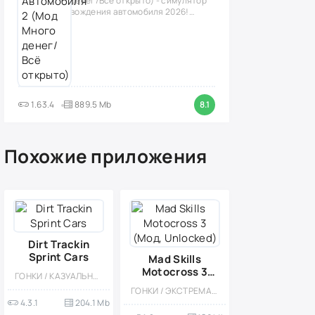
денег/Всё открыто) - симулятор
вождения автомобиля 2026!
(версия
1.63.4
889.5 Mb
8.1
Похожие приложения
Dirt Trackin
Sprint Cars
Mad Skills
Motocross 3
ГОНКИ / КАЗУАЛЬНЫЕ / МНОГОПОЛЬЗОВАТЕЛЬСКАЯ / СОРЕВНОВАТЕЛЬНАЯ / ОДНОПОЛЬЗОВАТЕЛЬСКИЕ / ОФЛАЙН / СТИЛИЗАЦИЯ / МОД / 3D
(Мод,
ГОНКИ / ЭКСТРЕМАЛЬНАЯ ЕЗДА / КАЗУАЛЬНЫЕ / МНОГОПОЛЬЗОВАТЕЛЬСКАЯ / СОРЕВНОВАТЕЛЬНАЯ / ОДНОПОЛЬЗОВАТЕЛЬСКИЕ / СТИЛИЗАЦИЯ / РЕАЛИЗМ / ОФЛАЙН / ФИЗИКА / ВИД СБОКУ
Unlocked)
4.3.1
204.1 Mb