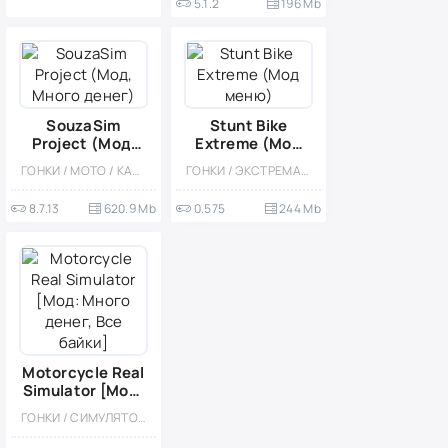
5.1.2
196 Mb
SouzaSim
Stunt Bike
Project (Мод,
Extreme (Мод
Много денег)
меню)
ГОНКИ / МОТО / КАЗУАЛЬНЫЕ / ОДНОПОЛЬЗОВАТЕЛЬСКИЕ / СТИЛИЗАЦИЯ / ОФЛАЙН / МОД / ВСТРОЕННЫЙ КЕШ / БОЛЬШАЯ / 3D
ГОНКИ / ЭКСТРЕМАЛЬНАЯ ЕЗДА / КАЗУАЛЬНЫЕ / МОТО / ФИЗИКА / 3D / ВСТРОЕННЫЙ КЕШ / МОД / СТИЛИЗАЦИЯ
8.7.13
620.9 Mb
0.575
244 Mb
Motorcycle Real
Simulator [Мод:
Много денег,
ГОНКИ / СИМУЛЯТОРЫ / МОТО / КАЗУАЛЬНЫЕ / ОДНОПОЛЬЗОВАТЕЛЬСКИЕ / СТИЛИЗАЦИЯ / ОФЛАЙН / ВСТРОЕННЫЙ КЕШ / МОД / 3D / АРКАДЫ
Все байки]