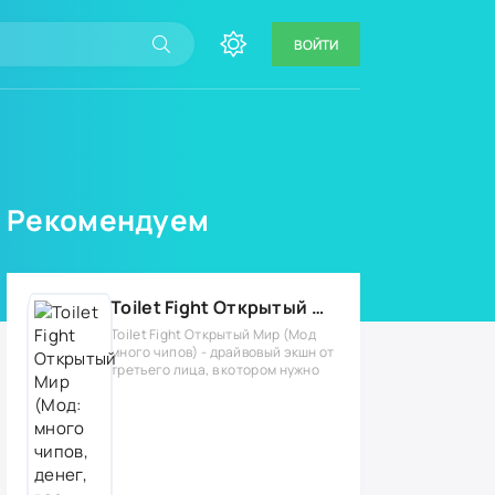
ВОЙТИ
Рекомендуем
Toilet Fight Открытый Мир (Мод: много чипов, денег, все открыто, бессмертие, урон, 50+ читов)
Toilet Fight Открытый Мир (Мод
много чипов) - драйвовый экшн от
третьего лица, в котором нужно