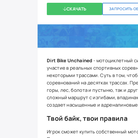
СКАЧАТЬ
ЗАПРОСИТЬ О
Dirt Bike Unchained
- мотоциклетный с
участие в реальных спортивных сорев
некоторыми трассами. Суть в том, что
соревнований на десятках трассах. Пр
горы, лес, болота и пустыню, так и др
сложный маршрут с изгибами, впадина
создает насыщенные и адреналиновые 
Твой байк, твои правила
Игрок сможет купить собственный мот