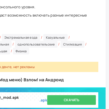
онсольного уровня.
 даст возможность включать разные интересные
/
/
/
Экстремальная езда
Казуальные
/
/
/
льная
однопользовательские
Стилизация
/
ьшая
Физика
о денге, нет рекламы
 (Мод меню) Взлом! на Андроид
0_mod.apk
.apk
СКАЧАТЬ