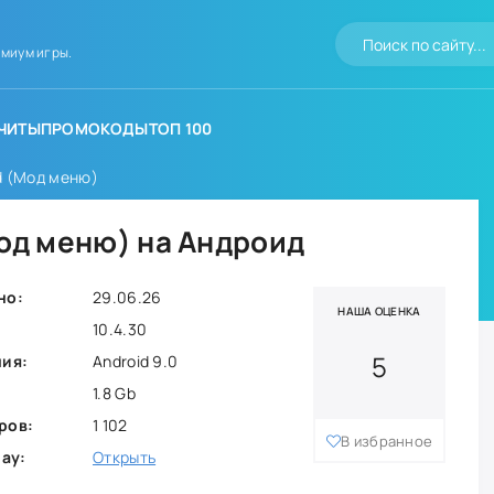
миум игры.
ЧИТЫ
ПРОМОКОДЫ
ТОП 100
ed (Мод меню)
Мод меню) на Андроид
но:
29.06.26
НАША ОЦЕНКА
10.4.30
5
ния:
Android 9.0
1.8 Gb
ров:
1 102
В избранное
lay:
Открыть