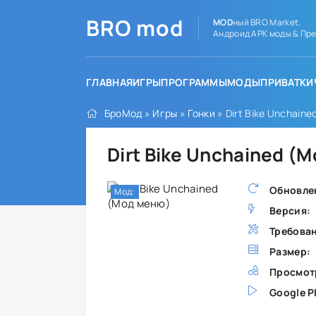
BRO
mod
MOD
ный BRO Market.
Андроид APK моды & Пре
ГЛАВНАЯ
ИГРЫ
ПРОГРАММЫ
МОДЫ
ПРИВАТКИ
БроМод
»
Игры
»
Гонки
» Dirt Bike Unchain
Dirt Bike Unchained (
Обновле
Мод:
Версия:
Требова
Размер:
Просмот
Google P