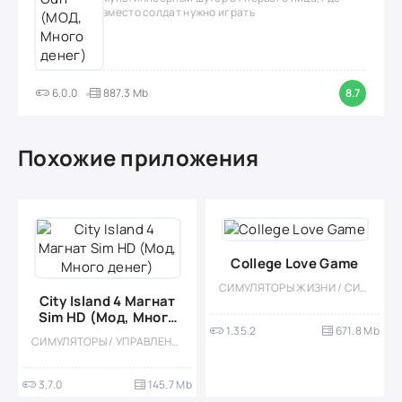
вместо солдат нужно играть
6.0.0
887.3 Mb
8.7
Похожие приложения
College Love Game
СИМУЛЯТОРЫ ЖИЗНИ / СИМУЛЯТОРЫ / ВИЗУАЛЬНАЯ НОВЕЛЛА / ОДНОПОЛЬЗОВАТЕЛЬСКИЕ / ОФЛАЙН / СТИЛИЗАЦИЯ / 18 / МОД / БОЛЬШАЯ
City Island 4 Магнат
Sim HD (Мод, Много
1.35.2
671.8 Mb
денег)
СИМУЛЯТОРЫ / УПРАВЛЕНИЕ / ГРАДОСТРОЕНИЕ / ОДНОПОЛЬЗОВАТЕЛЬСКИЕ / СТИЛИЗАЦИЯ / ОФЛАЙН / МОД / ВСТРОЕННЫЙ КЕШ
3.7.0
145.7 Mb