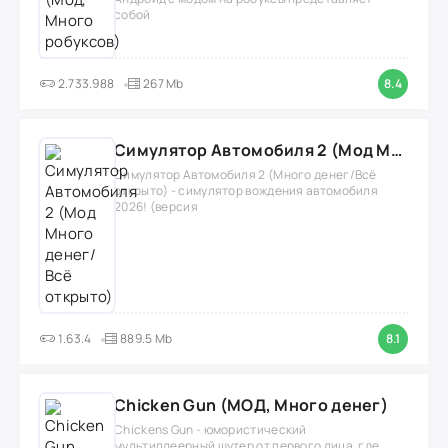
собой
2.733.988
267 Mb
8.4
Симулятор Автомобиля 2 (Мод Много денег/Всё открыто)
Симулятор Автомобиля 2 (Много денег/Всё
открыто) - симулятор вождения автомобиля
2026! (версия
1.63.4
889.5 Mb
8.1
Chicken Gun (МОД, Много денег)
Chickens Gun - юмористический
мультиплеерный шутер от первого лица, где