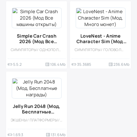
Simple Car Crash
LoveNest - Anime
2026 (Мод Все
Character Sim (Мод,
машины открыты)
Много монет)
СИМУЛЯТОРЫ / ОДНОПОЛЬЗОВАТЕЛЬСКИЕ / ФИЗИКА / КАЗУАЛЬНЫЕ / МОД / 3D / РЕАЛИЗМ / СТИЛИЗАЦИЯ / ОФЛАЙН / МАЛЕНЬКАЯ / ВСТРОЕННЫЙ КЕШ
СИМУЛЯТОРЫ / ГОЛОВОЛОМКИ / КАЗУАЛЬНЫЕ / ОДНОПОЛЬЗОВАТЕЛЬСКИЕ / СТИЛИЗАЦИЯ / АНИМЕ / ОФЛАЙН / ТРИ В РЯД / ВИЗУАЛЬНАЯ НОВЕЛЛА
5.5.2
106.4 Mb
35.3685
236.6 Mb
Jelly Run 2048 (Мод,
Бесплатные
награды)
ЭКШЕНЫ / ПЛАТФОРМЕРЫ / КАЗУАЛЬНЫЕ / АБСТРАКЦИЯ / ОДНОПОЛЬЗОВАТЕЛЬСКИЕ / ОФЛАЙН
1.69.3
131.6 Mb